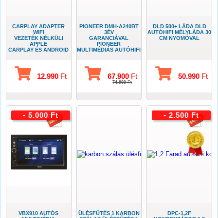
CARPLAY ADAPTER
PIONEER DMH-A240BT
DLD 500+ LÁDA DLD
WIFI
3ÉV
AUTÓHIFI MÉLYLÁDA 30
VEZETÉK NÉLKÜLI
GARANCIÁVAL
CM NYOMÓVAL
APPLE
PIONEER
CARPLAY ÉS ANDROID
MULTIMÉDIÁS AUTÓHIFI
AUTO
TELEFON
ADAPTER
TÜKRÖZÉSSEL
12.990
Ft
67.900
Ft
50.990
Ft
74.900
Ft
- 5.000 Ft
- 2.500 Ft
VBX910 AUTÓS
ÜLÉSFŰTÉS 1 KARBON
DPC-1,2F