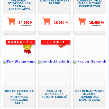
MULTIMÉDIA
SZÁLAS ÜLÉSFŰTÉS 1
KONDENZÁTOR 1,2
FEJEGYSÉG 2 DIN
ÜLÉSRE
FARAD AUTÓHIFI
CARPLAY,
KONDENZÁTOR
ANDROID AUTO
34.990
Ft
15.990
Ft
16.490
Ft
39.990
Ft
18.990
Ft
- 3.910 Ft
ÚJDONSÁG
KICX QR 6.2 KICX 16,5
KICX SA 600
KICX RX1050D V2 KICX
CM
MONOBLOKK
DIGITÁLIS
KOMPONENS
AUTÓHIFI ERŐSÍTŐ
MONOBLOKK
HANGSZÓRÓ
ERŐSÍTŐ 1500W
SZETT