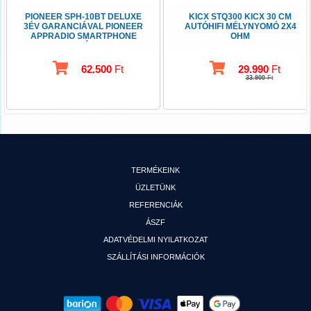
PIONEER SPH-10BT DELUXE
KICX STQ300 KICX 30 CM
3ÉV GARANCIÁVAL PIONEER
AUTÓHIFI MÉLYNYOMÓ 2X4
APPRADIO SMARTPHONE
OHM
TARTÓVAL
62.500
Ft
29.990
Ft
33.900
Ft
TERMÉKEINK
ÜZLETÜNK
REFERENCIÁK
ÁSZF
ADATVÉDELMI NYILATKOZAT
SZÁLLÍTÁSI INFORMÁCIÓK