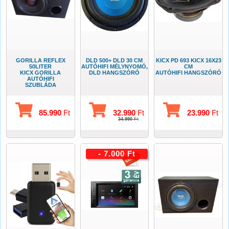
GORILLA REFLEX
DLD 500+ DLD 30 CM
KICX PD 693 KICX 16X23
50LITER
AUTÓHIFI MÉLYNYOMÓ,
CM
KICX GORILLA
DLD HANGSZÓRÓ
AUTÓHIFI HANGSZÓRÓ
AUTÓHIFI
SZUBLÁDA
85.990
Ft
32.990
Ft
23.990
Ft
34.990
Ft
- 7.000 Ft