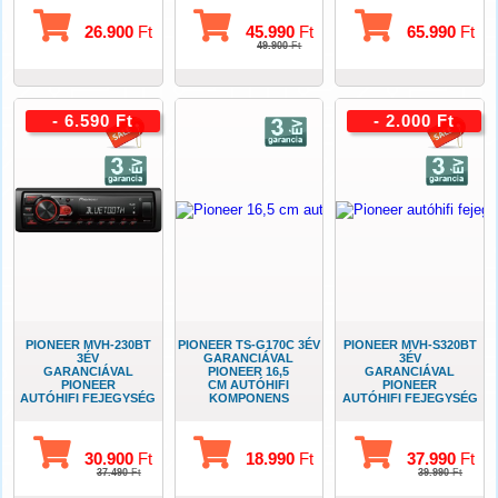
26.900
Ft
45.990
Ft
65.990
Ft
49.900
Ft
- 6.590 Ft
- 2.000 Ft
PIONEER MVH-230BT
PIONEER TS-G170C 3ÉV
PIONEER MVH-S320BT
3ÉV
GARANCIÁVAL
3ÉV
GARANCIÁVAL
PIONEER 16,5
GARANCIÁVAL
PIONEER
CM AUTÓHIFI
PIONEER
AUTÓHIFI FEJEGYSÉG
KOMPONENS
AUTÓHIFI FEJEGYSÉG
USB-BLUETOOTH
SZETT
USB-BLUETOOTH
30.900
Ft
18.990
Ft
37.990
Ft
37.490
Ft
39.990
Ft