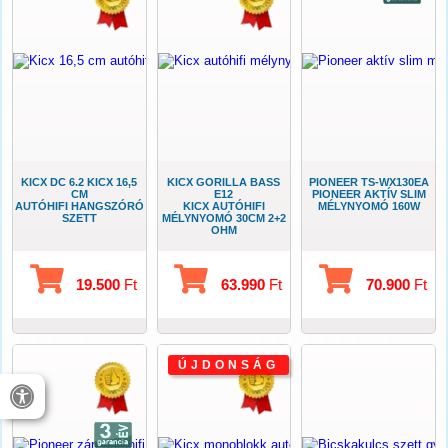
KICX DC 6.2 KICX 16,5
KICX GORILLA BASS
PIONEER TS-WX130EA
CM
E12
PIONEER AKTÍV SLIM
AUTÓHIFI HANGSZÓRÓ
KICX AUTÓHIFI
MÉLYNYOMÓ 160W
SZETT
MÉLYNYOMÓ 30CM 2+2
OHM
19.500
Ft
63.990
Ft
70.900
Ft
ÚJDONSÁG