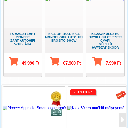
TS-A250S4 ZÁRT
KICX QR 1000D KICX
BICSKAKULCS K0
PIONEER
MONOBLOKK AUTÓHIFI
BICSKAKULCS SZETT
ZÁRT AUTÓHIFI
ERŐSÍTŐ 2000W
GYÁRI
SZUBLÁDA
MÉRETŰ
/VW/SEAT/SKODA
49.990
Ft
67.900
Ft
7.990
Ft
- 3.910 Ft