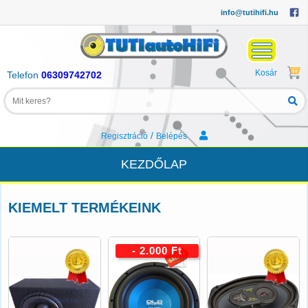
info@tutihifi.hu
Kosár
Telefon
06309742702
/
Regisztráció
Belépés
KEZDŐLAP
KIEMELT TERMÉKEINK
- 2.000 Ft