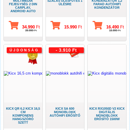
MULTIMÉDIA
SZÁLAS ÜLÉSFŰTÉS 1
KONDENZÁTOR 1,2
FEJEGYSÉG 2 DIN
ÜLÉSRE
FARAD AUTÓHIFI
CARPLAY,
KONDENZÁTOR
ANDROID AUTO
34.990
Ft
15.990
Ft
16.490
Ft
39.990
Ft
18.990
Ft
- 3.910 Ft
ÚJDONSÁG
KICX QR 6.2 KICX 16,5
KICX SA 600
KICX RX1050D V2 KICX
CM
MONOBLOKK
DIGITÁLIS
KOMPONENS
AUTÓHIFI ERŐSÍTŐ
MONOBLOKK
HANGSZÓRÓ
ERŐSÍTŐ 1500W
SZETT