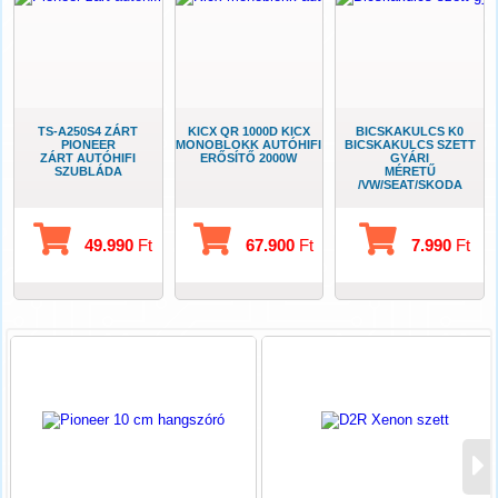
TS-A250S4 ZÁRT
KICX QR 1000D KICX
BICSKAKULCS K0
PIONEER
MONOBLOKK AUTÓHIFI
BICSKAKULCS SZETT
ZÁRT AUTÓHIFI
ERŐSÍTŐ 2000W
GYÁRI
SZUBLÁDA
MÉRETŰ
/VW/SEAT/SKODA
49.990
Ft
67.900
Ft
7.990
Ft