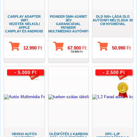
CARPLAY ADAPTER
PIONEER DMH-A240BT
DLD 500+ LÁDA DLD
WIFI
3ÉV
AUTÓHIFI MÉLYLÁDA 30
VEZETÉK NÉLKÜLI
GARANCIÁVAL
CM NYOMÓVAL
APPLE
PIONEER
CARPLAY ÉS ANDROID
MULTIMÉDIÁS AUTÓHIFI
AUTO
TELEFON
ADAPTER
TÜKRÖZÉSSEL
12.990
Ft
67.900
Ft
50.990
Ft
74.900
Ft
- 5.000 Ft
- 2.500 Ft
VBX910 AUTÓS
ÜLÉSFŰTÉS 1 KARBON
DPC-1,2F