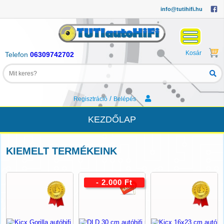
info@tutihifi.hu
Kosár
Telefon
06309742702
/
Regisztráció
Belépés
KEZDŐLAP
KIEMELT TERMÉKEINK
- 2.000 Ft