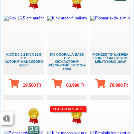
KICX DC 6.2 KICX 16,5
KICX GORILLA BASS
PIONEER TS-WX130EA
CM
E12
PIONEER AKTÍV SLIM
AUTÓHIFI HANGSZÓRÓ
KICX AUTÓHIFI
MÉLYNYOMÓ 160W
SZETT
MÉLYNYOMÓ 30CM 2+2
OHM
19.500
Ft
63.990
Ft
70.900
Ft
ÚJDONSÁG