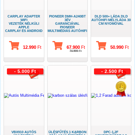
CARPLAY ADAPTER
PIONEER DMH-A240BT
DLD 500+ LÁDA DLD
WIFI
3ÉV
AUTÓHIFI MÉLYLÁDA 30
VEZETÉK NÉLKÜLI
GARANCIÁVAL
CM NYOMÓVAL
APPLE
PIONEER
CARPLAY ÉS ANDROID
MULTIMÉDIÁS AUTÓHIFI
AUTO
TELEFON
ADAPTER
TÜKRÖZÉSSEL
12.990
Ft
67.900
Ft
50.990
Ft
74.900
Ft
- 5.000 Ft
- 2.500 Ft
VBX910 AUTÓS
ÜLÉSFŰTÉS 1 KARBON
DPC-1,2F