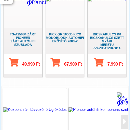
TS-A250S4 ZÁRT
KICX QR 1000D KICX
BICSKAKULCS K0
PIONEER
MONOBLOKK AUTÓHIFI
BICSKAKULCS SZETT
ZÁRT AUTÓHIFI
ERŐSÍTŐ 2000W
GYÁRI
SZUBLÁDA
MÉRETŰ
/VW/SEAT/SKODA
49.990
Ft
67.900
Ft
7.990
Ft