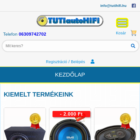
info@tutihifi.hu
Kosár
Telefon
06309742702
/
Regisztráció
Belépés
KEZDŐLAP
KIEMELT TERMÉKEINK
- 2.000 Ft