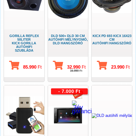
GORILLA REFLEX
DLD 500+ DLD 30 CM
KICX PD 693 KICX 16X23
50LITER
AUTÓHIFI MÉLYNYOMÓ,
CM
KICX GORILLA
DLD HANGSZÓRÓ
AUTÓHIFI HANGSZÓRÓ
AUTÓHIFI
SZUBLÁDA
85.990
Ft
32.990
Ft
23.990
Ft
34.990
Ft
- 7.000 Ft