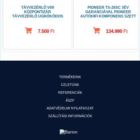
TÁVVEZÉRLŐ V09
PIONEER TS-Z65C 3ÉV
KÖZPONTIZÁR
GARANCIÁVAL PIONEER
TÁVVEZÉRLŐ UGRÓKÓDOS
AUTÓHIFI KOMPONENS SZETT
16,5 CM
7.500
Ft
134.990
Ft
TERMÉKEINK
ÜZLETÜNK
REFERENCIÁK
ÁSZF
ADATVÉDELMI NYILATKOZAT
SZÁLLÍTÁSI INFORMÁCIÓK