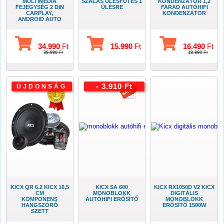
MULTIMÉDIA
SZÁLAS ÜLÉSFŰTÉS 1
KONDENZÁTOR 1,2
FEJEGYSÉG 2 DIN
ÜLÉSRE
FARAD AUTÓHIFI
CARPLAY,
KONDENZÁTOR
ANDROID AUTO
34.990
Ft
15.990
Ft
16.490
Ft
39.990
Ft
18.990
Ft
- 3.910 Ft
ÚJDONSÁG
KICX QR 6.2 KICX 16,5
KICX SA 600
KICX RX1050D V2 KICX
CM
MONOBLOKK
DIGITÁLIS
KOMPONENS
AUTÓHIFI ERŐSÍTŐ
MONOBLOKK
HANGSZÓRÓ
ERŐSÍTŐ 1500W
SZETT