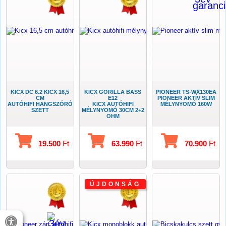
KICX DC 6.2 KICX 16,5
KICX GORILLA BASS
PIONEER TS-WX130EA
CM
E12
PIONEER AKTÍV SLIM
AUTÓHIFI HANGSZÓRÓ
KICX AUTÓHIFI
MÉLYNYOMÓ 160W
SZETT
MÉLYNYOMÓ 30CM 2+2
OHM
19.500
Ft
63.990
Ft
70.900
Ft
ÚJDONSÁG