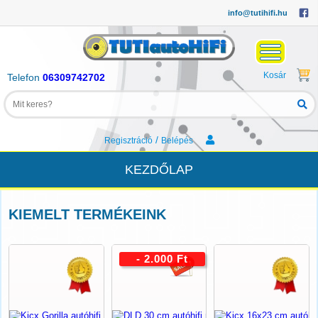
info@tutihifi.hu
Kosár
Telefon
06309742702
/
Regisztráció
Belépés
KEZDŐLAP
KIEMELT TERMÉKEINK
- 2.000 Ft