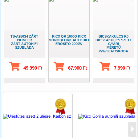
TS-A250S4 ZÁRT
KICX QR 1000D KICX
BICSKAKULCS K0
PIONEER
MONOBLOKK AUTÓHIFI
BICSKAKULCS SZETT
ZÁRT AUTÓHIFI
ERŐSÍTŐ 2000W
GYÁRI
SZUBLÁDA
MÉRETŰ
/VW/SEAT/SKODA
49.990
Ft
67.900
Ft
7.990
Ft