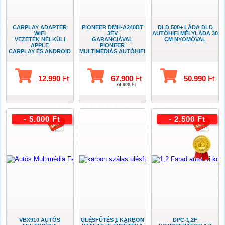
CARPLAY ADAPTER
PIONEER DMH-A240BT
DLD 500+ LÁDA DLD
WIFI
3ÉV
AUTÓHIFI MÉLYLÁDA 30
VEZETÉK NÉLKÜLI
GARANCIÁVAL
CM NYOMÓVAL
APPLE
PIONEER
CARPLAY ÉS ANDROID
MULTIMÉDIÁS AUTÓHIFI
AUTO
TELEFON
ADAPTER
TÜKRÖZÉSSEL
12.990
Ft
67.900
Ft
50.990
Ft
74.900
Ft
- 5.000 Ft
- 2.500 Ft
VBX910 AUTÓS
ÜLÉSFŰTÉS 1 KARBON
DPC-1,2F