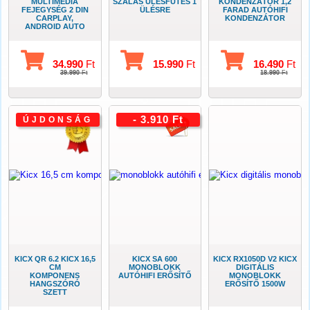
MULTIMÉDIA
SZÁLAS ÜLÉSFŰTÉS 1
KONDENZÁTOR 1,2
FEJEGYSÉG 2 DIN
ÜLÉSRE
FARAD AUTÓHIFI
CARPLAY,
KONDENZÁTOR
ANDROID AUTO
34.990
Ft
15.990
Ft
16.490
Ft
39.990
Ft
18.990
Ft
- 3.910 Ft
ÚJDONSÁG
KICX QR 6.2 KICX 16,5
KICX SA 600
KICX RX1050D V2 KICX
CM
MONOBLOKK
DIGITÁLIS
KOMPONENS
AUTÓHIFI ERŐSÍTŐ
MONOBLOKK
HANGSZÓRÓ
ERŐSÍTŐ 1500W
SZETT