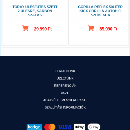
TORAY ÜLÉSFŰTÉS SZETT
GORILLA REFLEX 50LITER
2 ÜLÉSRE, KARBON
KICX GORILLA AUTÓHIFI
SZÁLAS
SZUBLÁDA
29.990
Ft
85.990
Ft
TERMÉKEINK
ÜZLETÜNK
REFERENCIÁK
ÁSZF
ADATVÉDELMI NYILATKOZAT
SZÁLLÍTÁSI INFORMÁCIÓK