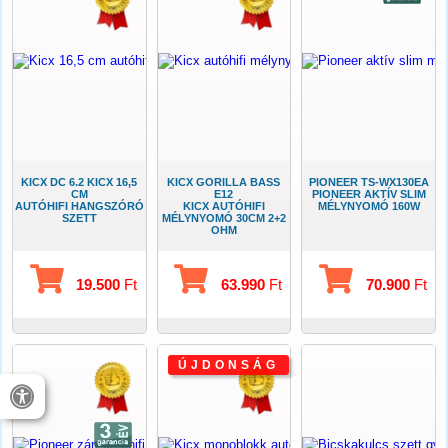
KICX DC 6.2 KICX 16,5
KICX GORILLA BASS
PIONEER TS-WX130EA
CM
E12
PIONEER AKTÍV SLIM
AUTÓHIFI HANGSZÓRÓ
KICX AUTÓHIFI
MÉLYNYOMÓ 160W
SZETT
MÉLYNYOMÓ 30CM 2+2
OHM
19.500
Ft
63.990
Ft
70.900
Ft
ÚJDONSÁG