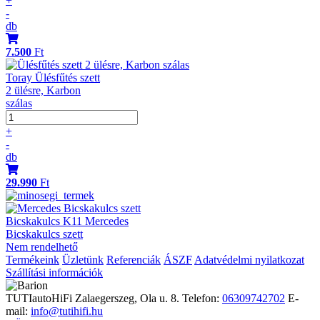
+
-
db
7.500
Ft
Toray Ülésfűtés szett
2 ülésre, Karbon
szálas
+
-
db
29.990
Ft
Bicskakulcs K11 Mercedes
Bicskakulcs szett
Nem rendelhető
Termékeink
Üzletünk
Referenciák
ÁSZF
Adatvédelmi nyilatkozat
Szállítási információk
TUTIautoHiFi
Zalaegerszeg, Ola u. 8.
Telefon:
06309742702
E-
mail:
info@tutihifi.hu