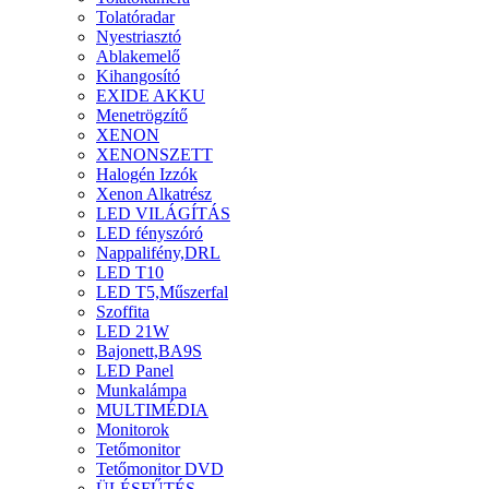
Tolatóradar
Nyestriasztó
Ablakemelő
Kihangosító
EXIDE AKKU
Menetrögzítő
XENON
XENONSZETT
Halogén Izzók
Xenon Alkatrész
LED VILÁGÍTÁS
LED fényszóró
Nappalifény,DRL
LED T10
LED T5,Műszerfal
Szoffita
LED 21W
Bajonett,BA9S
LED Panel
Munkalámpa
MULTIMÉDIA
Monitorok
Tetőmonitor
Tetőmonitor DVD
ÜLÉSFŰTÉS