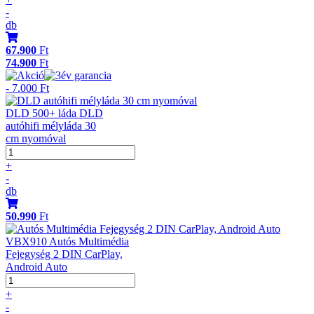
-
db
67.900
Ft
74.900
Ft
- 7.000 Ft
DLD 500+ láda DLD
autóhifi mélyláda 30
cm nyomóval
+
-
db
50.990
Ft
VBX910 Autós Multimédia
Fejegység 2 DIN CarPlay,
Android Auto
+
-