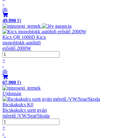
-
db
49.990
Ft
Kicx QR 1000D Kicx
monoblokk autóhifi
erősítő 2000W
+
-
db
67.900
Ft
Újdonság
Bicskakulcs K0
Bicskakulcs szett gyári
méretű /VW/Seat/Skoda
+
-