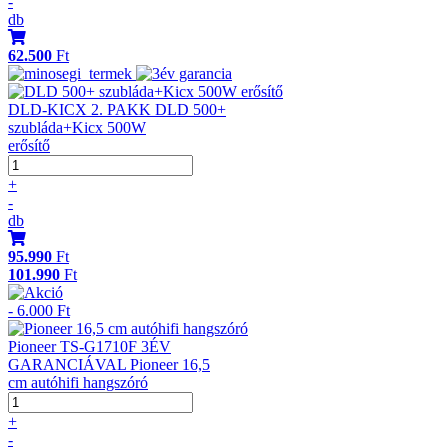
-
db
62.500
Ft
DLD-KICX 2. PAKK DLD 500+
szubláda+Kicx 500W
erősítő
+
-
db
95.990
Ft
101.990
Ft
- 6.000 Ft
Pioneer TS-G1710F 3ÉV
GARANCIÁVAL Pioneer 16,5
cm autóhifi hangszóró
+
-