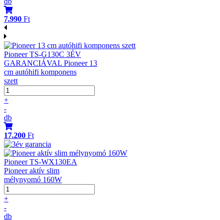
db
7.990
Ft
Pioneer TS-G130C 3ÉV
GARANCIÁVAL Pioneer 13
cm autóhifi komponens
szett
+
-
db
17.200
Ft
Pioneer TS-WX130EA
Pioneer aktív slim
mélynyomó 160W
+
-
db