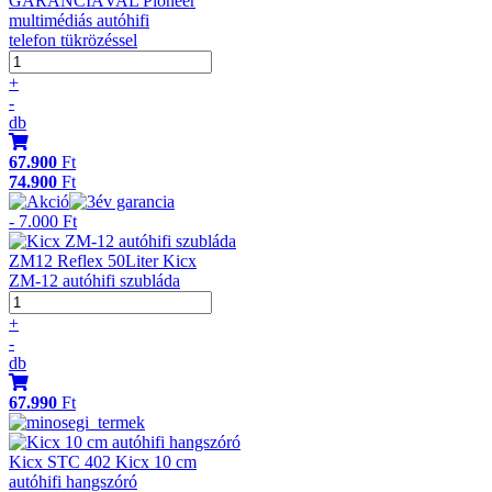
GARANCIÁVAL Pioneer
multimédiás autóhifi
telefon tükrözéssel
+
-
db
67.900
Ft
74.900
Ft
- 7.000 Ft
ZM12 Reflex 50Liter Kicx
ZM-12 autóhifi szubláda
+
-
db
67.990
Ft
Kicx STC 402 Kicx 10 cm
autóhifi hangszóró