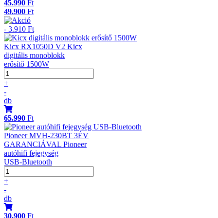
45.990
Ft
49.900
Ft
- 3.910 Ft
Kicx RX1050D V2 Kicx
digitális monoblokk
erősítő 1500W
+
-
db
65.990
Ft
Pioneer MVH-230BT 3ÉV
GARANCIÁVAL Pioneer
autóhifi fejegység
USB-Bluetooth
+
-
db
30.900
Ft