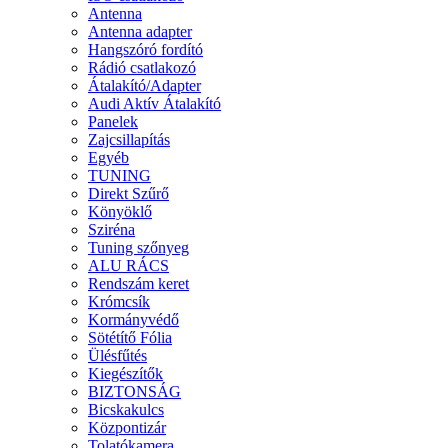
Antenna
Antenna adapter
Hangszóró fordító
Rádió csatlakozó
Átalakító/Adapter
Audi Aktív Átalakító
Panelek
Zajcsillapítás
Egyéb
TUNING
Direkt Szűrő
Könyöklő
Sziréna
Tuning szőnyeg
ALU RÁCS
Rendszám keret
Krómcsík
Kormányvédő
Sötétítő Fólia
Ülésfűtés
Kiegészítők
BIZTONSÁG
Bicskakulcs
Központizár
Tolatókamera