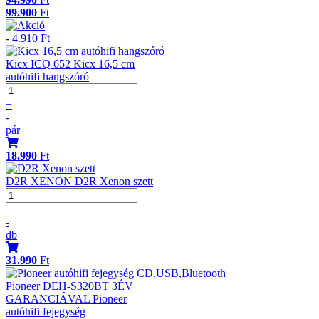
99.900
Ft
- 4.910 Ft
Kicx ICQ 652 Kicx 16,5 cm
autóhifi hangszóró
+
-
pár
18.990
Ft
D2R XENON D2R Xenon szett
+
-
db
31.990
Ft
Pioneer DEH-S320BT 3ÉV
GARANCIÁVAL Pioneer
autóhifi fejegység