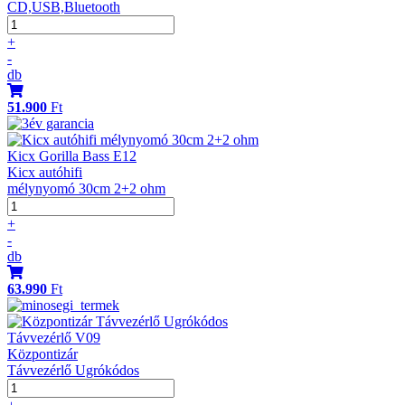
CD,USB,Bluetooth
+
-
db
51.900
Ft
Kicx Gorilla Bass E12
Kicx autóhifi
mélynyomó 30cm 2+2 ohm
+
-
db
63.990
Ft
Távvezérlő V09
Központizár
Távvezérlő Ugrókódos