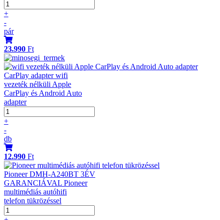
+
-
pár
23.990
Ft
CarPlay adapter wifi
vezeték nélküli Apple
CarPlay és Android Auto
adapter
+
-
db
12.990
Ft
Pioneer DMH-A240BT 3ÉV
GARANCIÁVAL Pioneer
multimédiás autóhifi
telefon tükrözéssel
+