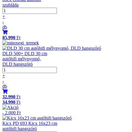
szubláda
+
-
db
85.990
Ft
DLD 500+ DLD 30 cm
autóhifi mélynyomó,
DLD hangszóró
+
-
db
32.990
Ft
34.990
Ft
- 2.000 Ft
Kicx PD 693 Kicx 16x23 cm
autóhifi hangszóró