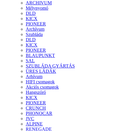
ARCHIVUM
Mélynyomó
DLD
KICX
PIONEER
Archívum
Szubláda
DLD
KICX
PIONEER
BLAUPUNKT
SAL
SZUBLÁDA GYÁRTÁS
ÜRES LÁDÁK
Arhívum
HIFI csomagok
Akciós csomagok
Hangszóró
KICX
PIONEER
CRUNCH
PHONOCAR
JVC
ALPINE
RENEGADE