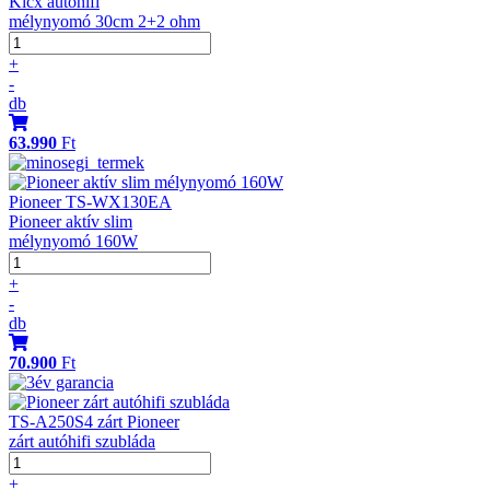
Kicx autóhifi
mélynyomó 30cm 2+2 ohm
+
-
db
63.990
Ft
Pioneer TS-WX130EA
Pioneer aktív slim
mélynyomó 160W
+
-
db
70.900
Ft
TS-A250S4 zárt Pioneer
zárt autóhifi szubláda
+