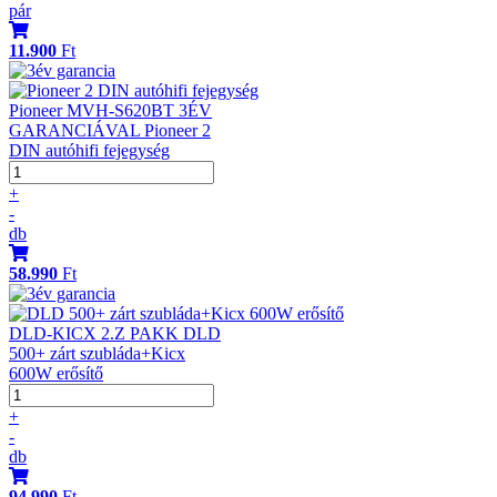
pár
11.900
Ft
Pioneer MVH-S620BT 3ÉV
GARANCIÁVAL Pioneer 2
DIN autóhifi fejegység
+
-
db
58.990
Ft
DLD-KICX 2.Z PAKK DLD
500+ zárt szubláda+Kicx
600W erősítő
+
-
db
94.990
Ft