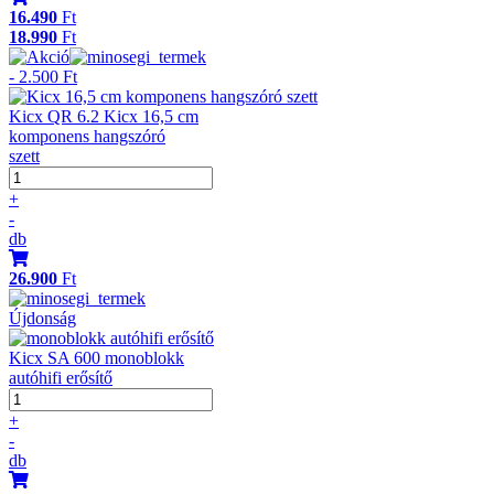
16.490
Ft
18.990
Ft
- 2.500 Ft
Kicx QR 6.2 Kicx 16,5 cm
komponens hangszóró
szett
+
-
db
26.900
Ft
Újdonság
Kicx SA 600 monoblokk
autóhifi erősítő
+
-
db