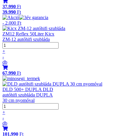
37.990
Ft
39.990
Ft
- 2.000 Ft
ZM12 Reflex 50Liter Kicx
ZM-12 autóhifi szubláda
+
-
db
67.990
Ft
DLD 500+ DUPLA DLD
autóhifi szubláda DUPLA
30 cm nyomóval
+
-
db
101.990
Ft