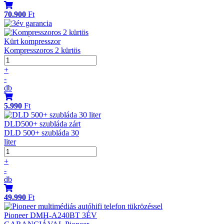
70.900
Ft
Kürt kompresszor
Kompresszoros 2 kürtös
+
-
db
5.990
Ft
DLD500+ szubláda zárt
DLD 500+ szubláda 30
liter
+
-
db
49.990
Ft
Pioneer DMH-A240BT 3ÉV