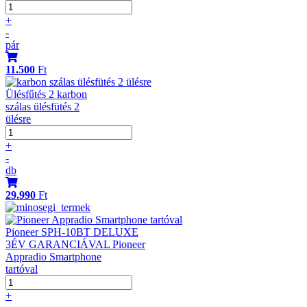
+
-
pár
11.500
Ft
Ülésfűtés 2 karbon
szálas ülésfütés 2
ülésre
+
-
db
29.990
Ft
Pioneer SPH-10BT DELUXE
3ÉV GARANCIÁVAL Pioneer
Appradio Smartphone
tartóval
+