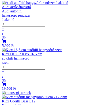
Audi aktív átalakító
Audi autóhifi
hangszóró rendszer
átalakító
+
-
db
5.990
Ft
Kicx DC 6.2 Kicx 16,5 cm
autóhifi hangszóró
szett
+
-
db
19.500
Ft
Kicx Gorilla Bass E12