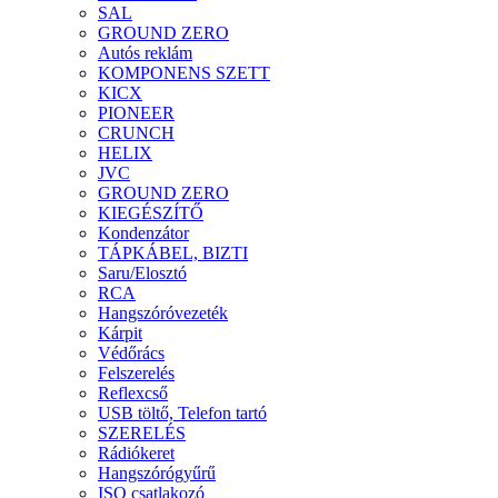
SAL
GROUND ZERO
Autós reklám
KOMPONENS SZETT
KICX
PIONEER
CRUNCH
HELIX
JVC
GROUND ZERO
KIEGÉSZÍTŐ
Kondenzátor
TÁPKÁBEL, BIZTI
Saru/Elosztó
RCA
Hangszóróvezeték
Kárpit
Védőrács
Felszerelés
Reflexcső
USB töltő, Telefon tartó
SZERELÉS
Rádiókeret
Hangszórógyűrű
ISO csatlakozó