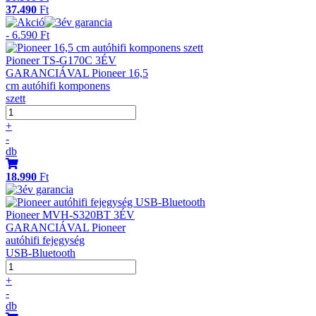
37.490
Ft
- 6.590 Ft
Pioneer TS-G170C 3ÉV
GARANCIÁVAL Pioneer 16,5
cm autóhifi komponens
szett
+
-
db
18.990
Ft
Pioneer MVH-S320BT 3ÉV
GARANCIÁVAL Pioneer
autóhifi fejegység
USB-Bluetooth
+
-
db