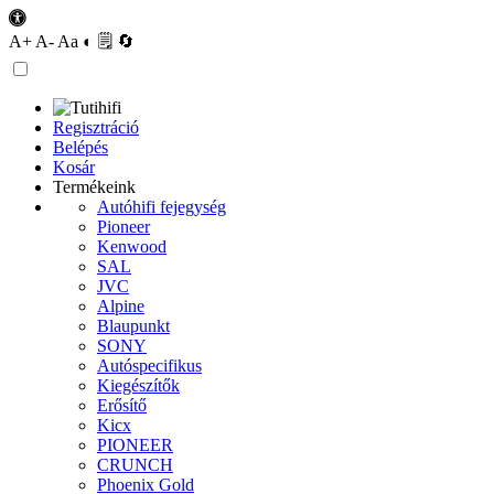
A+
A-
Aa
◐
🗒
🔄
Regisztráció
Belépés
Kosár
Termékeink
Autóhifi fejegység
Pioneer
Kenwood
SAL
JVC
Alpine
Blaupunkt
SONY
Autóspecifikus
Kiegészítők
Erősítő
Kicx
PIONEER
CRUNCH
Phoenix Gold