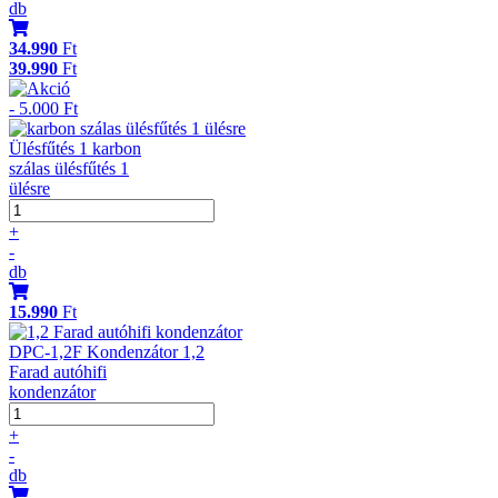
db
34.990
Ft
39.990
Ft
- 5.000 Ft
Ülésfűtés 1 karbon
szálas ülésfűtés 1
ülésre
+
-
db
15.990
Ft
DPC-1,2F Kondenzátor 1,2
Farad autóhifi
kondenzátor
+
-
db