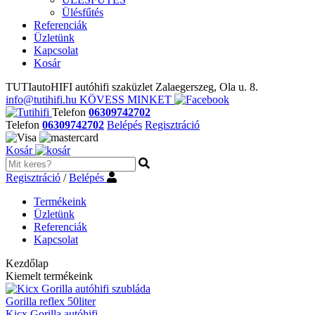
Ülésfűtés
Referenciák
Üzletünk
Kapcsolat
Kosár
TUTIautoHIFI autóhifi szaküzlet Zalaegerszeg, Ola u. 8.
info@tutihifi.hu
KÖVESS MINKET
Telefon
06309742702
Telefon
06309742702
Belépés
Regisztráció
Kosár
Regisztráció
/
Belépés
Termékeink
Üzletünk
Referenciák
Kapcsolat
Kezdőlap
Kiemelt termékeink
Gorilla reflex 50liter
Kicx Gorilla autóhifi