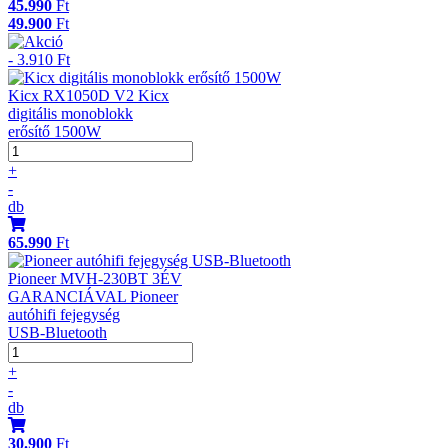
45.990
Ft
49.900
Ft
- 3.910 Ft
Kicx RX1050D V2 Kicx
digitális monoblokk
erősítő 1500W
+
-
db
65.990
Ft
Pioneer MVH-230BT 3ÉV
GARANCIÁVAL Pioneer
autóhifi fejegység
USB-Bluetooth
+
-
db
30.900
Ft