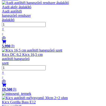
Audi aktív átalakító
Audi autóhifi
hangszóró rendszer
átalakító
+
-
db
5.990
Ft
Kicx DC 6.2 Kicx 16,5 cm
autóhifi hangszóró
szett
+
-
db
19.500
Ft
Kicx Gorilla Bass E12