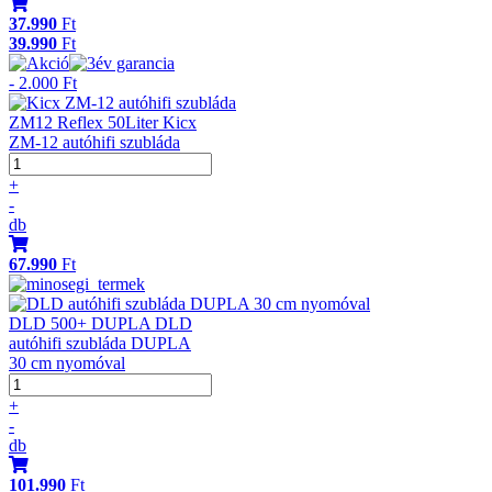
37.990
Ft
39.990
Ft
- 2.000 Ft
ZM12 Reflex 50Liter Kicx
ZM-12 autóhifi szubláda
+
-
db
67.990
Ft
DLD 500+ DUPLA DLD
autóhifi szubláda DUPLA
30 cm nyomóval
+
-
db
101.990
Ft