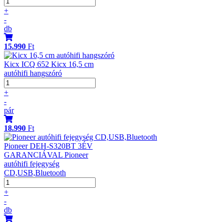
+
-
db
15.990
Ft
Kicx ICQ 652 Kicx 16,5 cm
autóhifi hangszóró
+
-
pár
18.990
Ft
Pioneer DEH-S320BT 3ÉV
GARANCIÁVAL Pioneer
autóhifi fejegység
CD,USB,Bluetooth
+
-
db