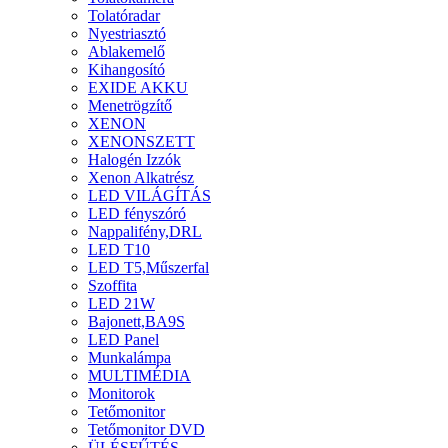
Tolatóradar
Nyestriasztó
Ablakemelő
Kihangosító
EXIDE AKKU
Menetrögzítő
XENON
XENONSZETT
Halogén Izzók
Xenon Alkatrész
LED VILÁGÍTÁS
LED fényszóró
Nappalifény,DRL
LED T10
LED T5,Műszerfal
Szoffita
LED 21W
Bajonett,BA9S
LED Panel
Munkalámpa
MULTIMÉDIA
Monitorok
Tetőmonitor
Tetőmonitor DVD
ÜLÉSFŰTÉS