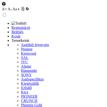
A+
A-
Aa
◐
🗒
🔄
Regisztráció
Belépés
Kosár
Termékeink
Autóhifi fejegység
Pioneer
Kenwood
SAL
JVC
Alpine
Blaupunkt
SONY
Autóspecifikus
Kiegészítők
Erősítő
Kicx
PIONEER
CRUNCH
Phoenix Gold