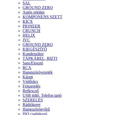
SAL
GROUND ZERO
Autós reklám
KOMPONENS SZETT
KICX
PIONEER
CRUNCH
HELIX
JVC
GROUND ZERO
KIEGÉSZÍTŐ
Kondenzátor
TÁPKÁBEL, BIZTI
Saru/Elosztó
RCA
Hangszóróvezeték
Kárpit
Védőrács
Felszerelés
Reflexcső
USB töltő, Telefon tartó
SZERELÉS
Rádiókeret
Hangszórógyűrű
ISO csatlakozó