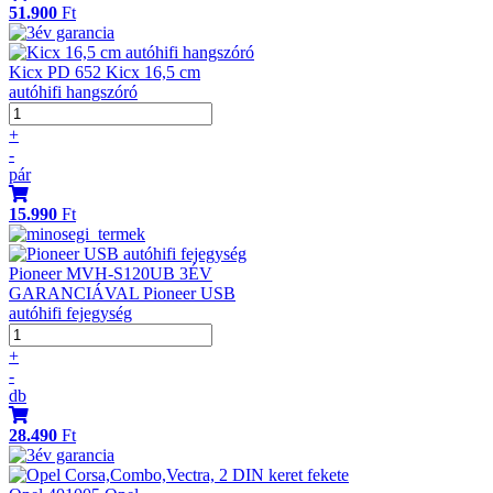
51.900
Ft
Kicx PD 652 Kicx 16,5 cm
autóhifi hangszóró
+
-
pár
15.990
Ft
Pioneer MVH-S120UB 3ÉV
GARANCIÁVAL Pioneer USB
autóhifi fejegység
+
-
db
28.490
Ft