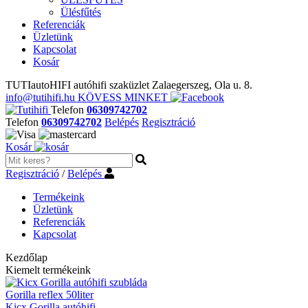
Ülésfűtés
Referenciák
Üzletünk
Kapcsolat
Kosár
TUTIautoHIFI autóhifi szaküzlet Zalaegerszeg, Ola u. 8.
info@tutihifi.hu
KÖVESS MINKET
Telefon
06309742702
Telefon
06309742702
Belépés
Regisztráció
Kosár
Regisztráció
/
Belépés
Termékeink
Üzletünk
Referenciák
Kapcsolat
Kezdőlap
Kiemelt termékeink
Gorilla reflex 50liter
Kicx Gorilla autóhifi