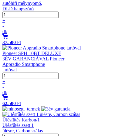
autóhifi mélynyomó,
DLD hangszóró
+
-
db
37.500
Ft
Pioneer SPH-10BT DELUXE
3ÉV GARANCIÁVAL Pioneer
Appradio Smartphone
tartóval
+
-
db
62.500
Ft
Ülésfűtés Karbon/1
Ülésfűtés szett 1
ülésre, Carbon szálas