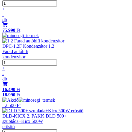
+
-
db
75.990
Ft
DPC-1,2F Kondenzátor 1,2
Farad autóhifi
kondenzátor
+
-
db
16.490
Ft
18.990
Ft
- 2.500 Ft
DLD-KICX 2. PAKK DLD 500+
szubláda+Kicx 500W
erősítő