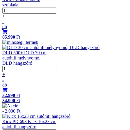
szubláda
+
-
db
85.990
Ft
DLD 500+ DLD 30 cm
autóhifi mélynyomó,
DLD hangszóró
+
-
db
32.990
Ft
34.990
Ft
- 2.000 Ft
Kicx PD 693 Kicx 16x23 cm
autóhifi hangszóró