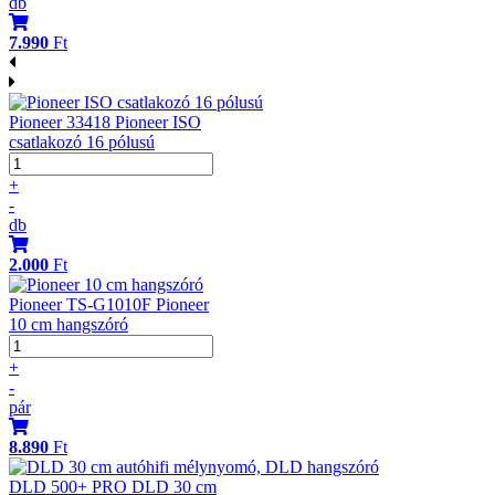
db
7.990
Ft
Pioneer 33418 Pioneer ISO
csatlakozó 16 pólusú
+
-
db
2.000
Ft
Pioneer TS-G1010F Pioneer
10 cm hangszóró
+
-
pár
8.890
Ft
DLD 500+ PRO DLD 30 cm