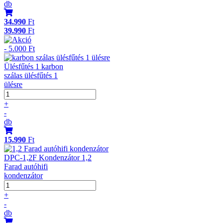
db
34.990
Ft
39.990
Ft
- 5.000 Ft
Ülésfűtés 1 karbon
szálas ülésfűtés 1
ülésre
+
-
db
15.990
Ft
DPC-1,2F Kondenzátor 1,2
Farad autóhifi
kondenzátor
+
-
db