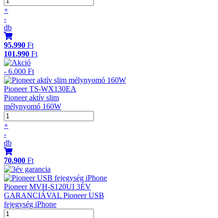
+
-
db
95.990
Ft
101.990
Ft
- 6.000 Ft
Pioneer TS-WX130EA
Pioneer aktív slim
mélynyomó 160W
+
-
db
70.900
Ft
Pioneer MVH-S120UI 3ÉV
GARANCIÁVAL Pioneer USB
fejegység iPhone