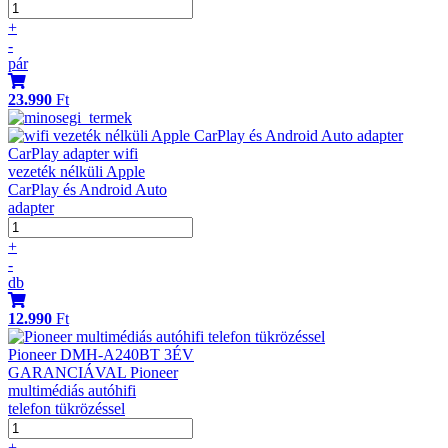
+
-
pár
23.990
Ft
CarPlay adapter wifi
vezeték nélküli Apple
CarPlay és Android Auto
adapter
+
-
db
12.990
Ft
Pioneer DMH-A240BT 3ÉV
GARANCIÁVAL Pioneer
multimédiás autóhifi
telefon tükrözéssel
+