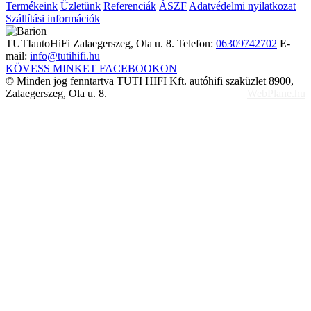
Termékeink
Üzletünk
Referenciák
ÁSZF
Adatvédelmi nyilatkozat
Szállítási információk
TUTIautoHiFi
Zalaegerszeg, Ola u. 8.
Telefon:
06309742702
E-
mail:
info@tutihifi.hu
KÖVESS MINKET FACEBOOKON
© Minden jog fenntartva TUTI HIFI Kft. autóhifi szaküzlet 8900,
Zalaegerszeg, Ola u. 8.
WebPlane.hu