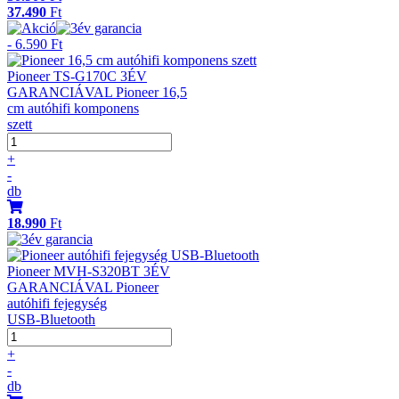
37.490
Ft
- 6.590 Ft
Pioneer TS-G170C 3ÉV
GARANCIÁVAL Pioneer 16,5
cm autóhifi komponens
szett
+
-
db
18.990
Ft
Pioneer MVH-S320BT 3ÉV
GARANCIÁVAL Pioneer
autóhifi fejegység
USB-Bluetooth
+
-
db