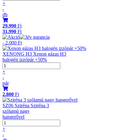
+
-
db
29.990
Ft
31.990
Ft
- 2.000 Ft
XENONG H3 Xenon gázas H3
halogén izzópár +50%
+
-
pár
2.800
Ft
SZ06 Sziréna Sziréna 3
szólamú nagy
hangerővel
+
-