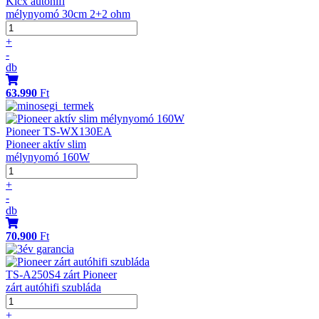
Kicx autóhifi
mélynyomó 30cm 2+2 ohm
+
-
db
63.990
Ft
Pioneer TS-WX130EA
Pioneer aktív slim
mélynyomó 160W
+
-
db
70.900
Ft
TS-A250S4 zárt Pioneer
zárt autóhifi szubláda
+