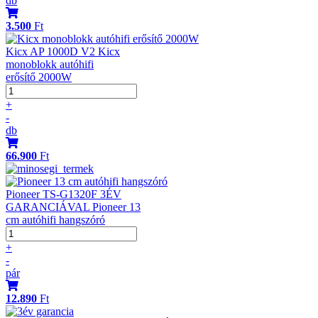
db
3.500
Ft
Kicx AP 1000D V2 Kicx
monoblokk autóhifi
erősítő 2000W
+
-
db
66.900
Ft
Pioneer TS-G1320F 3ÉV
GARANCIÁVAL Pioneer 13
cm autóhifi hangszóró
+
-
pár
12.890
Ft