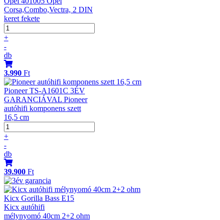
Opel 401005 Opel
Corsa,Combo,Vectra, 2 DIN
keret fekete
+
-
db
3.990
Ft
Pioneer TS-A1601C 3ÉV
GARANCIÁVAL Pioneer
autóhifi komponens szett
16,5 cm
+
-
db
39.900
Ft
Kicx Gorilla Bass E15
Kicx autóhifi
mélynyomó 40cm 2+2 ohm