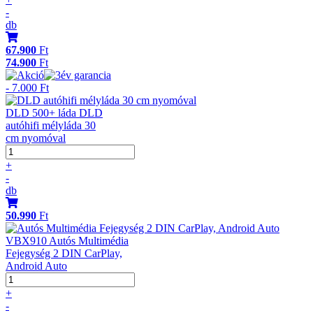
-
db
67.900
Ft
74.900
Ft
- 7.000 Ft
DLD 500+ láda DLD
autóhifi mélyláda 30
cm nyomóval
+
-
db
50.990
Ft
VBX910 Autós Multimédia
Fejegység 2 DIN CarPlay,
Android Auto
+
-