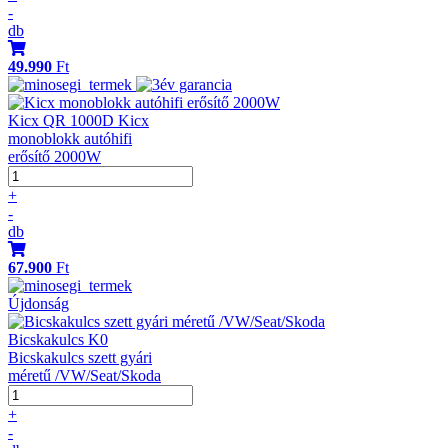
-
db
49.990
Ft
Kicx QR 1000D Kicx
monoblokk autóhifi
erősítő 2000W
+
-
db
67.900
Ft
Újdonság
Bicskakulcs K0
Bicskakulcs szett gyári
méretű /VW/Seat/Skoda
+
-