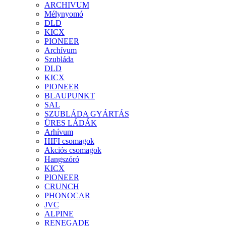
ARCHIVUM
Mélynyomó
DLD
KICX
PIONEER
Archívum
Szubláda
DLD
KICX
PIONEER
BLAUPUNKT
SAL
SZUBLÁDA GYÁRTÁS
ÜRES LÁDÁK
Arhívum
HIFI csomagok
Akciós csomagok
Hangszóró
KICX
PIONEER
CRUNCH
PHONOCAR
JVC
ALPINE
RENEGADE