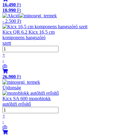
16.490
Ft
18.990
Ft
- 2.500 Ft
Kicx QR 6.2 Kicx 16,5 cm
komponens hangszóró
szett
+
-
db
26.900
Ft
Újdonság
Kicx SA 600 monoblokk
autóhifi erősítő
+
-
db