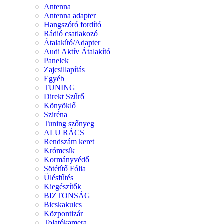
Antenna
Antenna adapter
Hangszóró fordító
Rádió csatlakozó
Átalakító/Adapter
Audi Aktív Átalakító
Panelek
Zajcsillapítás
Egyéb
TUNING
Direkt Szűrő
Könyöklő
Sziréna
Tuning szőnyeg
ALU RÁCS
Rendszám keret
Krómcsík
Kormányvédő
Sötétítő Fólia
Ülésfűtés
Kiegészítők
BIZTONSÁG
Bicskakulcs
Központizár
Tolatókamera