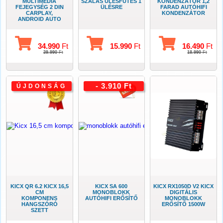
MULTIMÉDIA
SZÁLAS ÜLÉSFŰTÉS 1
KONDENZÁTOR 1,2
FEJEGYSÉG 2 DIN
ÜLÉSRE
FARAD AUTÓHIFI
CARPLAY,
KONDENZÁTOR
ANDROID AUTO
34.990
Ft
15.990
Ft
16.490
Ft
39.990
Ft
18.990
Ft
- 3.910 Ft
ÚJDONSÁG
KICX QR 6.2 KICX 16,5
KICX SA 600
KICX RX1050D V2 KICX
CM
MONOBLOKK
DIGITÁLIS
KOMPONENS
AUTÓHIFI ERŐSÍTŐ
MONOBLOKK
HANGSZÓRÓ
ERŐSÍTŐ 1500W
SZETT