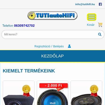
info@tutihifi.hu
Kosár
Telefon
06309742702
/
Regisztráció
Belépés
KEZDŐLAP
KIEMELT TERMÉKEINK
- 2.000 Ft