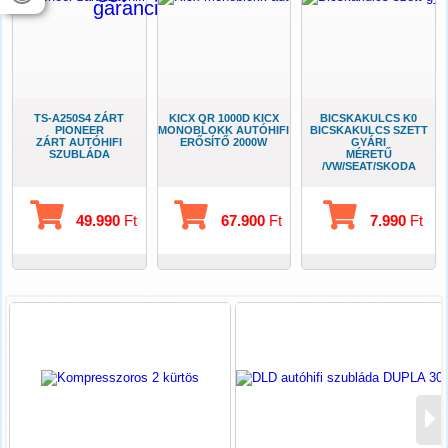
TS-A250S4 ZÁRT
KICX QR 1000D KICX
BICSKAKULCS K0
PIONEER
MONOBLOKK AUTÓHIFI
BICSKAKULCS SZETT
ZÁRT AUTÓHIFI
ERŐSÍTŐ 2000W
GYÁRI
SZUBLÁDA
MÉRETŰ
/VW/SEAT/SKODA
49.990
Ft
67.900
Ft
7.990
Ft