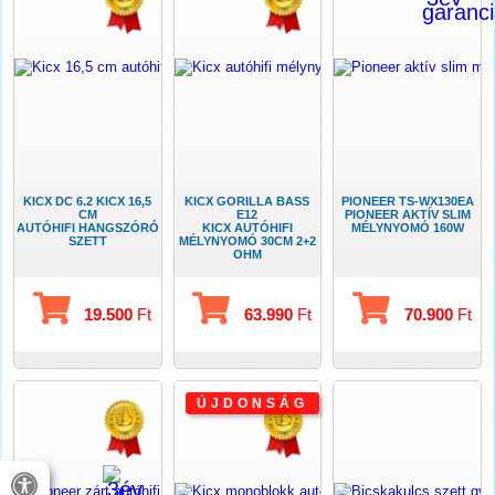
KICX DC 6.2 KICX 16,5
KICX GORILLA BASS
PIONEER TS-WX130EA
CM
E12
PIONEER AKTÍV SLIM
AUTÓHIFI HANGSZÓRÓ
KICX AUTÓHIFI
MÉLYNYOMÓ 160W
SZETT
MÉLYNYOMÓ 30CM 2+2
OHM
19.500
Ft
63.990
Ft
70.900
Ft
ÚJDONSÁG