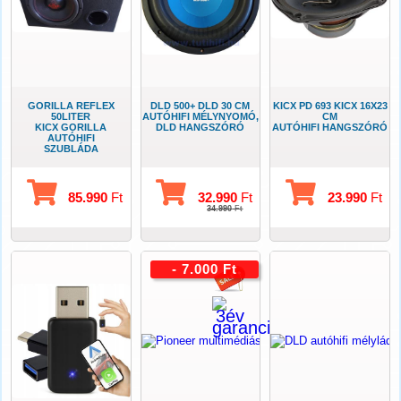
GORILLA REFLEX
DLD 500+ DLD 30 CM
KICX PD 693 KICX 16X23
50LITER
AUTÓHIFI MÉLYNYOMÓ,
CM
KICX GORILLA
DLD HANGSZÓRÓ
AUTÓHIFI HANGSZÓRÓ
AUTÓHIFI
SZUBLÁDA
85.990
Ft
32.990
Ft
23.990
Ft
34.990
Ft
- 7.000 Ft