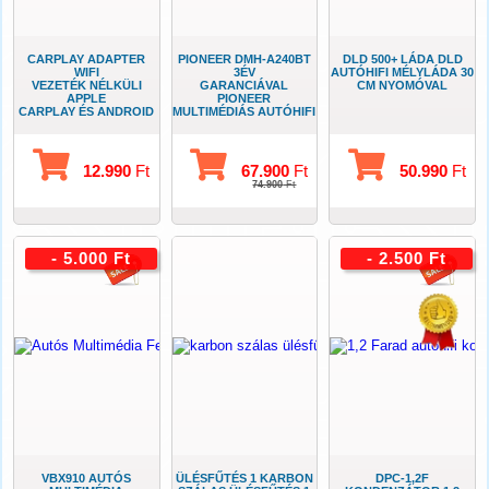
CARPLAY ADAPTER
PIONEER DMH-A240BT
DLD 500+ LÁDA DLD
WIFI
3ÉV
AUTÓHIFI MÉLYLÁDA 30
VEZETÉK NÉLKÜLI
GARANCIÁVAL
CM NYOMÓVAL
APPLE
PIONEER
CARPLAY ÉS ANDROID
MULTIMÉDIÁS AUTÓHIFI
AUTO
TELEFON
ADAPTER
TÜKRÖZÉSSEL
12.990
Ft
67.900
Ft
50.990
Ft
74.900
Ft
- 5.000 Ft
- 2.500 Ft
VBX910 AUTÓS
ÜLÉSFŰTÉS 1 KARBON
DPC-1,2F