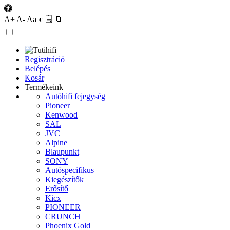
A+
A-
Aa
◐
🗒
🔄
Regisztráció
Belépés
Kosár
Termékeink
Autóhifi fejegység
Pioneer
Kenwood
SAL
JVC
Alpine
Blaupunkt
SONY
Autóspecifikus
Kiegészítők
Erősítő
Kicx
PIONEER
CRUNCH
Phoenix Gold