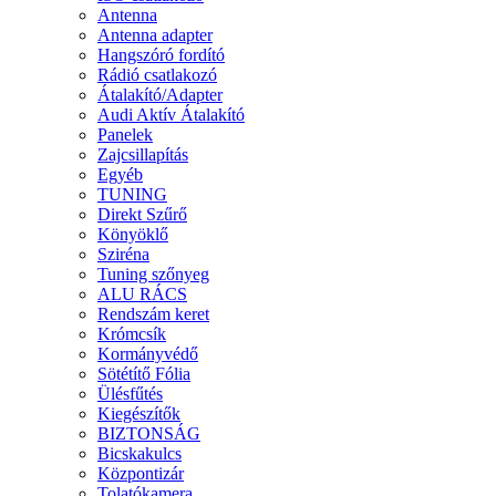
Antenna
Antenna adapter
Hangszóró fordító
Rádió csatlakozó
Átalakító/Adapter
Audi Aktív Átalakító
Panelek
Zajcsillapítás
Egyéb
TUNING
Direkt Szűrő
Könyöklő
Sziréna
Tuning szőnyeg
ALU RÁCS
Rendszám keret
Krómcsík
Kormányvédő
Sötétítő Fólia
Ülésfűtés
Kiegészítők
BIZTONSÁG
Bicskakulcs
Központizár
Tolatókamera