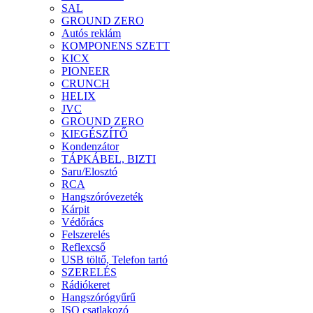
SAL
GROUND ZERO
Autós reklám
KOMPONENS SZETT
KICX
PIONEER
CRUNCH
HELIX
JVC
GROUND ZERO
KIEGÉSZÍTŐ
Kondenzátor
TÁPKÁBEL, BIZTI
Saru/Elosztó
RCA
Hangszóróvezeték
Kárpit
Védőrács
Felszerelés
Reflexcső
USB töltő, Telefon tartó
SZERELÉS
Rádiókeret
Hangszórógyűrű
ISO csatlakozó