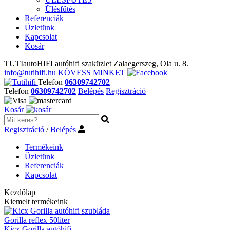
Ülésfűtés
Referenciák
Üzletünk
Kapcsolat
Kosár
TUTIautoHIFI autóhifi szaküzlet Zalaegerszeg, Ola u. 8.
info@tutihifi.hu
KÖVESS MINKET
Telefon
06309742702
Telefon
06309742702
Belépés
Regisztráció
Kosár
Regisztráció
/
Belépés
Termékeink
Üzletünk
Referenciák
Kapcsolat
Kezdőlap
Kiemelt termékeink
Gorilla reflex 50liter
Kicx Gorilla autóhifi