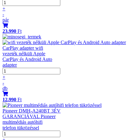
+
-
pár
23.990
Ft
CarPlay adapter wifi
vezeték nélküli Apple
CarPlay és Android Auto
adapter
+
-
db
12.990
Ft
Pioneer DMH-A240BT 3ÉV
GARANCIÁVAL Pioneer
multimédiás autóhifi
telefon tükrözéssel
+