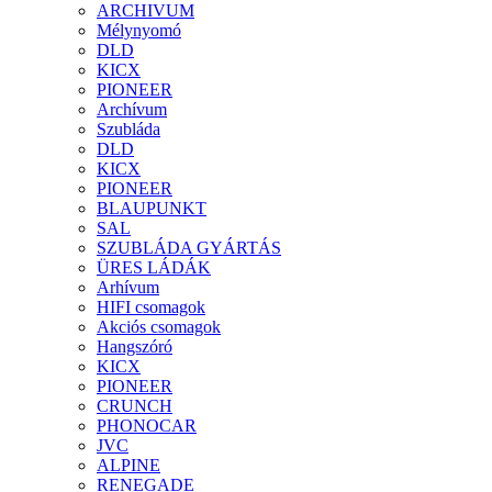
ARCHIVUM
Mélynyomó
DLD
KICX
PIONEER
Archívum
Szubláda
DLD
KICX
PIONEER
BLAUPUNKT
SAL
SZUBLÁDA GYÁRTÁS
ÜRES LÁDÁK
Arhívum
HIFI csomagok
Akciós csomagok
Hangszóró
KICX
PIONEER
CRUNCH
PHONOCAR
JVC
ALPINE
RENEGADE