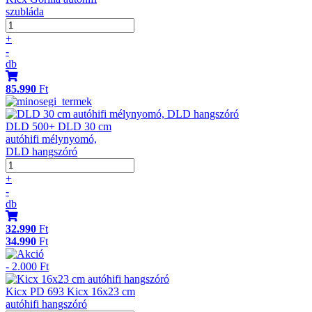
szubláda
+
-
db
85.990
Ft
DLD 500+ DLD 30 cm
autóhifi mélynyomó,
DLD hangszóró
+
-
db
32.990
Ft
34.990
Ft
- 2.000 Ft
Kicx PD 693 Kicx 16x23 cm
autóhifi hangszóró