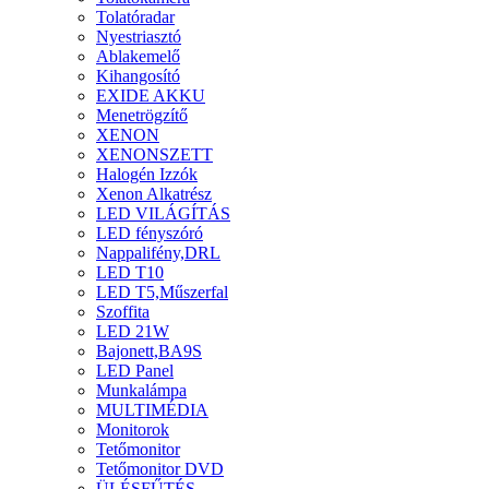
Tolatóradar
Nyestriasztó
Ablakemelő
Kihangosító
EXIDE AKKU
Menetrögzítő
XENON
XENONSZETT
Halogén Izzók
Xenon Alkatrész
LED VILÁGÍTÁS
LED fényszóró
Nappalifény,DRL
LED T10
LED T5,Műszerfal
Szoffita
LED 21W
Bajonett,BA9S
LED Panel
Munkalámpa
MULTIMÉDIA
Monitorok
Tetőmonitor
Tetőmonitor DVD
ÜLÉSFŰTÉS