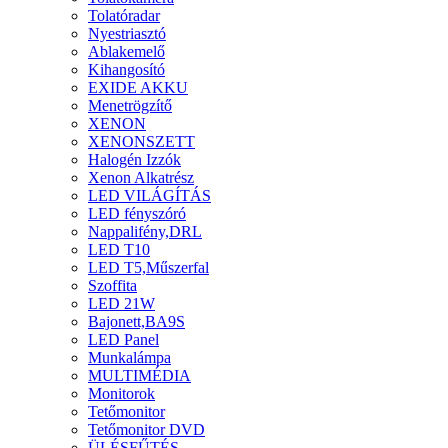
Tolatóradar
Nyestriasztó
Ablakemelő
Kihangosító
EXIDE AKKU
Menetrögzítő
XENON
XENONSZETT
Halogén Izzók
Xenon Alkatrész
LED VILÁGÍTÁS
LED fényszóró
Nappalifény,DRL
LED T10
LED T5,Műszerfal
Szoffita
LED 21W
Bajonett,BA9S
LED Panel
Munkalámpa
MULTIMÉDIA
Monitorok
Tetőmonitor
Tetőmonitor DVD
ÜLÉSFŰTÉS