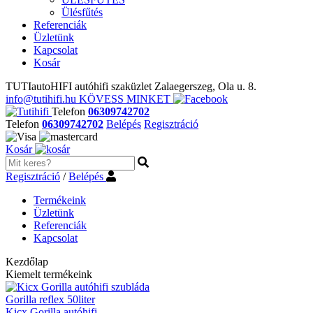
Ülésfűtés
Referenciák
Üzletünk
Kapcsolat
Kosár
TUTIautoHIFI autóhifi szaküzlet Zalaegerszeg, Ola u. 8.
info@tutihifi.hu
KÖVESS MINKET
Telefon
06309742702
Telefon
06309742702
Belépés
Regisztráció
Kosár
Regisztráció
/
Belépés
Termékeink
Üzletünk
Referenciák
Kapcsolat
Kezdőlap
Kiemelt termékeink
Gorilla reflex 50liter
Kicx Gorilla autóhifi