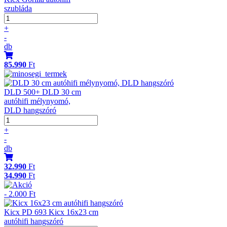
szubláda
+
-
db
85.990
Ft
DLD 500+ DLD 30 cm
autóhifi mélynyomó,
DLD hangszóró
+
-
db
32.990
Ft
34.990
Ft
- 2.000 Ft
Kicx PD 693 Kicx 16x23 cm
autóhifi hangszóró