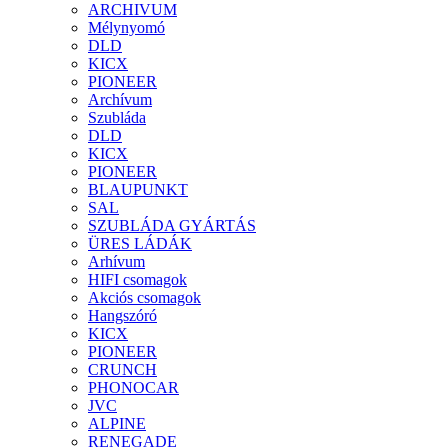
ARCHIVUM
Mélynyomó
DLD
KICX
PIONEER
Archívum
Szubláda
DLD
KICX
PIONEER
BLAUPUNKT
SAL
SZUBLÁDA GYÁRTÁS
ÜRES LÁDÁK
Arhívum
HIFI csomagok
Akciós csomagok
Hangszóró
KICX
PIONEER
CRUNCH
PHONOCAR
JVC
ALPINE
RENEGADE