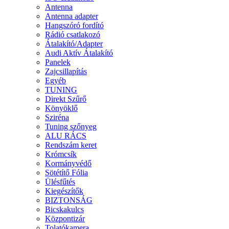
Antenna
Antenna adapter
Hangszóró fordító
Rádió csatlakozó
Átalakító/Adapter
Audi Aktív Átalakító
Panelek
Zajcsillapítás
Egyéb
TUNING
Direkt Szűrő
Könyöklő
Sziréna
Tuning szőnyeg
ALU RÁCS
Rendszám keret
Krómcsík
Kormányvédő
Sötétítő Fólia
Ülésfűtés
Kiegészítők
BIZTONSÁG
Bicskakulcs
Központizár
Tolatókamera