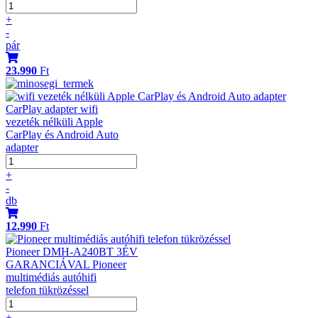
+
-
pár
23.990
Ft
CarPlay adapter wifi
vezeték nélküli Apple
CarPlay és Android Auto
adapter
+
-
db
12.990
Ft
Pioneer DMH-A240BT 3ÉV
GARANCIÁVAL Pioneer
multimédiás autóhifi
telefon tükrözéssel
+