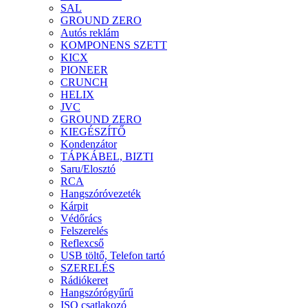
SAL
GROUND ZERO
Autós reklám
KOMPONENS SZETT
KICX
PIONEER
CRUNCH
HELIX
JVC
GROUND ZERO
KIEGÉSZÍTŐ
Kondenzátor
TÁPKÁBEL, BIZTI
Saru/Elosztó
RCA
Hangszóróvezeték
Kárpit
Védőrács
Felszerelés
Reflexcső
USB töltő, Telefon tartó
SZERELÉS
Rádiókeret
Hangszórógyűrű
ISO csatlakozó