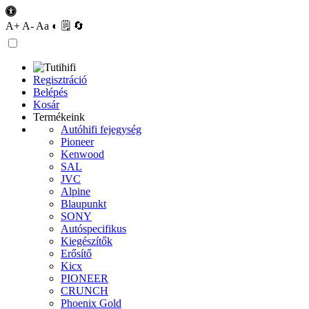
A+
A-
Aa
◐
🗒
🔄
Regisztráció
Belépés
Kosár
Termékeink
Autóhifi fejegység
Pioneer
Kenwood
SAL
JVC
Alpine
Blaupunkt
SONY
Autóspecifikus
Kiegészítők
Erősítő
Kicx
PIONEER
CRUNCH
Phoenix Gold