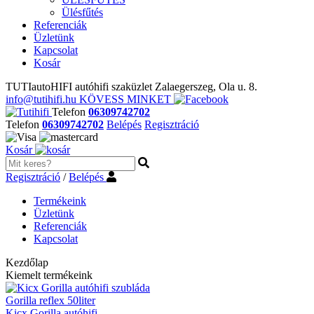
Ülésfűtés
Referenciák
Üzletünk
Kapcsolat
Kosár
TUTIautoHIFI autóhifi szaküzlet Zalaegerszeg, Ola u. 8.
info@tutihifi.hu
KÖVESS MINKET
Telefon
06309742702
Telefon
06309742702
Belépés
Regisztráció
Kosár
Regisztráció
/
Belépés
Termékeink
Üzletünk
Referenciák
Kapcsolat
Kezdőlap
Kiemelt termékeink
Gorilla reflex 50liter
Kicx Gorilla autóhifi