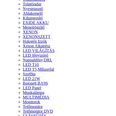
Tolatóradar
Nyestriasztó
Ablakemelő
Kihangosító
EXIDE AKKU
Menetrögzítő
XENON
XENONSZETT
Halogén Izzók
Xenon Alkatrész
LED VILÁGÍTÁS
LED fényszóró
Nappalifény,DRL
LED T10
LED T5,Műszerfal
Szoffita
LED 21W
Bajonett,BA9S
LED Panel
Munkalámpa
MULTIMÉDIA
Monitorok
Tetőmonitor
Tetőmonitor DVD
ÜLÉSFŰTÉS