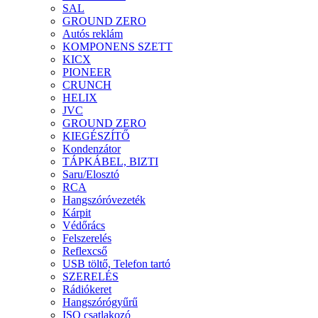
SAL
GROUND ZERO
Autós reklám
KOMPONENS SZETT
KICX
PIONEER
CRUNCH
HELIX
JVC
GROUND ZERO
KIEGÉSZÍTŐ
Kondenzátor
TÁPKÁBEL, BIZTI
Saru/Elosztó
RCA
Hangszóróvezeték
Kárpit
Védőrács
Felszerelés
Reflexcső
USB töltő, Telefon tartó
SZERELÉS
Rádiókeret
Hangszórógyűrű
ISO csatlakozó