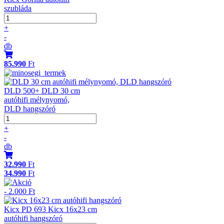
szubláda
+
-
db
85.990
Ft
DLD 500+ DLD 30 cm
autóhifi mélynyomó,
DLD hangszóró
+
-
db
32.990
Ft
34.990
Ft
- 2.000 Ft
Kicx PD 693 Kicx 16x23 cm
autóhifi hangszóró