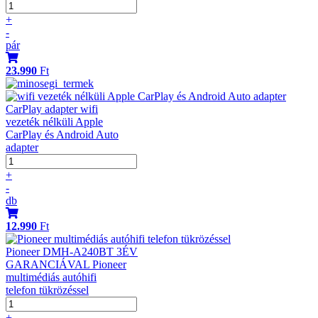
+
-
pár
23.990
Ft
CarPlay adapter wifi
vezeték nélküli Apple
CarPlay és Android Auto
adapter
+
-
db
12.990
Ft
Pioneer DMH-A240BT 3ÉV
GARANCIÁVAL Pioneer
multimédiás autóhifi
telefon tükrözéssel
+