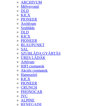
ARCHIVUM
Mélynyomó
DLD
KICX
PIONEER
Archívum
Szubláda
DLD
KICX
PIONEER
BLAUPUNKT
SAL
SZUBLÁDA GYÁRTÁS
ÜRES LÁDÁK
Arhívum
HIFI csomagok
Akciós csomagok
Hangszóró
KICX
PIONEER
CRUNCH
PHONOCAR
JVC
ALPINE
RENEGADE