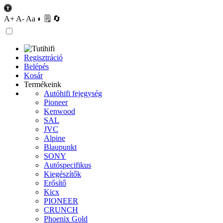
A+
A-
Aa
◐
🗒
🔄
Regisztráció
Belépés
Kosár
Termékeink
Autóhifi fejegység
Pioneer
Kenwood
SAL
JVC
Alpine
Blaupunkt
SONY
Autóspecifikus
Kiegészítők
Erősítő
Kicx
PIONEER
CRUNCH
Phoenix Gold