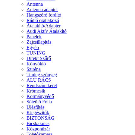
Antenna
Antenna adapter
Hangszóró fordító
Rádió csatlakozó
Átalakító/Adapter
Audi Aktív Átalakító
Panelek
Zajcsillapítás
Egyéb
TUNING
Direkt Szűrő
Könyöklő
Sziréna
Tuning szőnyeg
ALU RÁCS
Rendszám keret
Krómcsík
Kormányvédő
Sötétítő Fólia
Ülésfűtés
Kiegészítők
BIZTONSÁG
Bicskakulcs
Központizár
Tolatókamera