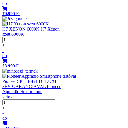
db
79.990
Ft
H7 XENON 6000K H7 Xenon
szett 6000K
+
-
db
23.990
Ft
Pioneer SPH-10BT DELUXE
3ÉV GARANCIÁVAL Pioneer
Appradio Smartphone
tartóval
+
-
db