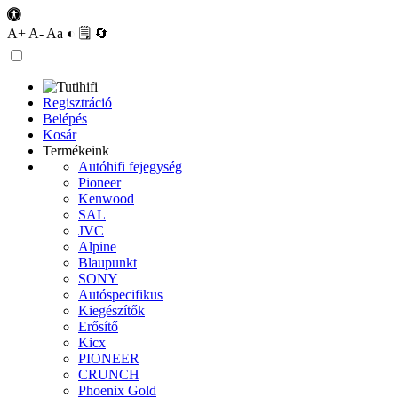
A+
A-
Aa
◐
🗒
🔄
Regisztráció
Belépés
Kosár
Termékeink
Autóhifi fejegység
Pioneer
Kenwood
SAL
JVC
Alpine
Blaupunkt
SONY
Autóspecifikus
Kiegészítők
Erősítő
Kicx
PIONEER
CRUNCH
Phoenix Gold