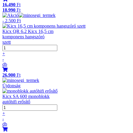
16.490
Ft
18.990
Ft
- 2.500 Ft
Kicx QR 6.2 Kicx 16,5 cm
komponens hangszóró
szett
+
-
db
26.900
Ft
Újdonság
Kicx SA 600 monoblokk
autóhifi erősítő
+
-
db