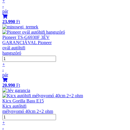
+
-
pár
23.990
Ft
Pioneer TS-G6930F 3ÉV
GARANCIÁVAL Pioneer
ovál autóhifi
hangszóró
+
-
pár
20.990
Ft
Kicx Gorilla Bass E15
Kicx autóhifi
mélynyomó 40cm 2+2 ohm
+
-