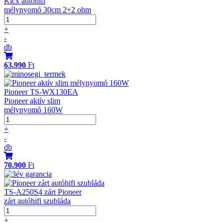
Kicx autóhifi
mélynyomó 30cm 2+2 ohm
+
-
db
63.990
Ft
Pioneer TS-WX130EA
Pioneer aktív slim
mélynyomó 160W
+
-
db
70.900
Ft
TS-A250S4 zárt Pioneer
zárt autóhifi szubláda
+