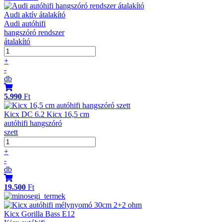
Audi aktív átalakító
Audi autóhifi
hangszóró rendszer
átalakító
+
-
db
5.990
Ft
Kicx DC 6.2 Kicx 16,5 cm
autóhifi hangszóró
szett
+
-
db
19.500
Ft
Kicx Gorilla Bass E12