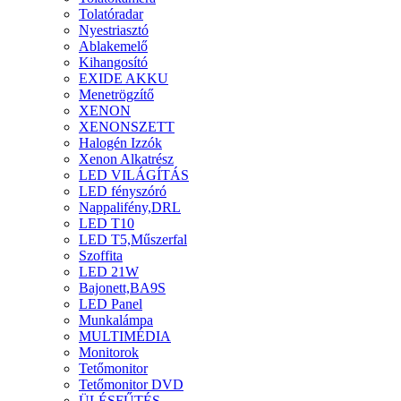
Tolatóradar
Nyestriasztó
Ablakemelő
Kihangosító
EXIDE AKKU
Menetrögzítő
XENON
XENONSZETT
Halogén Izzók
Xenon Alkatrész
LED VILÁGÍTÁS
LED fényszóró
Nappalifény,DRL
LED T10
LED T5,Műszerfal
Szoffita
LED 21W
Bajonett,BA9S
LED Panel
Munkalámpa
MULTIMÉDIA
Monitorok
Tetőmonitor
Tetőmonitor DVD
ÜLÉSFŰTÉS