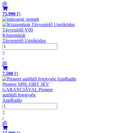
db
75.990
Ft
Távvezérlő V09
Központizár
Távvezérlő Ugrókódos
+
-
db
7.500
Ft
Pioneer SPH-10BT 3ÉV
GARANCIÁVAL Pioneer
autóhifi fejegység
AppRadio
+
-
db