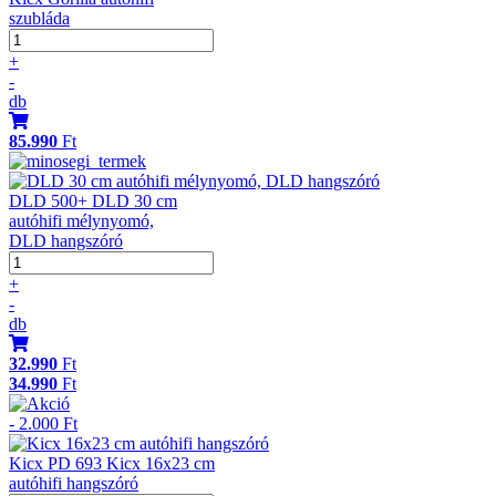
szubláda
+
-
db
85.990
Ft
DLD 500+ DLD 30 cm
autóhifi mélynyomó,
DLD hangszóró
+
-
db
32.990
Ft
34.990
Ft
- 2.000 Ft
Kicx PD 693 Kicx 16x23 cm
autóhifi hangszóró