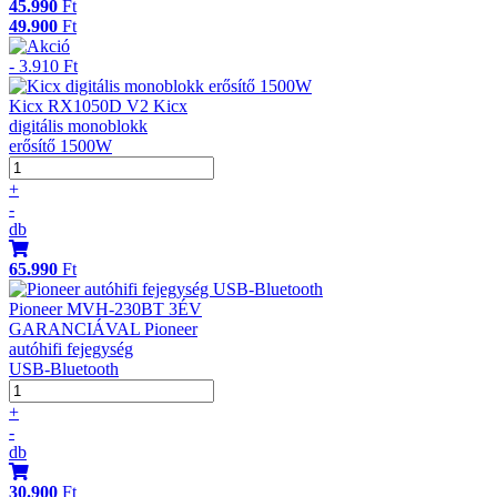
45.990
Ft
49.900
Ft
- 3.910 Ft
Kicx RX1050D V2 Kicx
digitális monoblokk
erősítő 1500W
+
-
db
65.990
Ft
Pioneer MVH-230BT 3ÉV
GARANCIÁVAL Pioneer
autóhifi fejegység
USB-Bluetooth
+
-
db
30.900
Ft