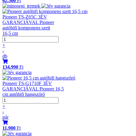
62.500
Ft
Pioneer TS-Z65C 3ÉV
GARANCIÁVAL Pioneer
autóhifi komponens szett
16,5 cm
+
-
db
134.990
Ft
Pioneer TS-G1710F 3ÉV
GARANCIÁVAL Pioneer 16,5
cm autóhifi hangszóró
+
-
pár
11.900
Ft