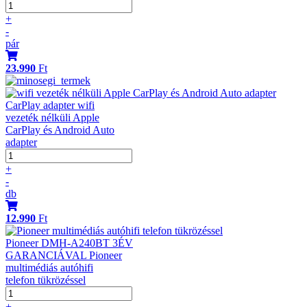
+
-
pár
23.990
Ft
CarPlay adapter wifi
vezeték nélküli Apple
CarPlay és Android Auto
adapter
+
-
db
12.990
Ft
Pioneer DMH-A240BT 3ÉV
GARANCIÁVAL Pioneer
multimédiás autóhifi
telefon tükrözéssel
+