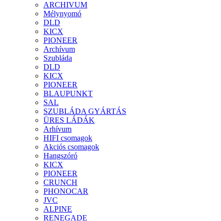
ARCHIVUM
Mélynyomó
DLD
KICX
PIONEER
Archívum
Szubláda
DLD
KICX
PIONEER
BLAUPUNKT
SAL
SZUBLÁDA GYÁRTÁS
ÜRES LÁDÁK
Arhívum
HIFI csomagok
Akciós csomagok
Hangszóró
KICX
PIONEER
CRUNCH
PHONOCAR
JVC
ALPINE
RENEGADE