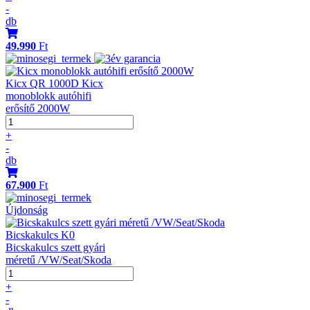
-
db
49.990
Ft
Kicx QR 1000D Kicx
monoblokk autóhifi
erősítő 2000W
+
-
db
67.900
Ft
Újdonság
Bicskakulcs K0
Bicskakulcs szett gyári
méretű /VW/Seat/Skoda
+
-