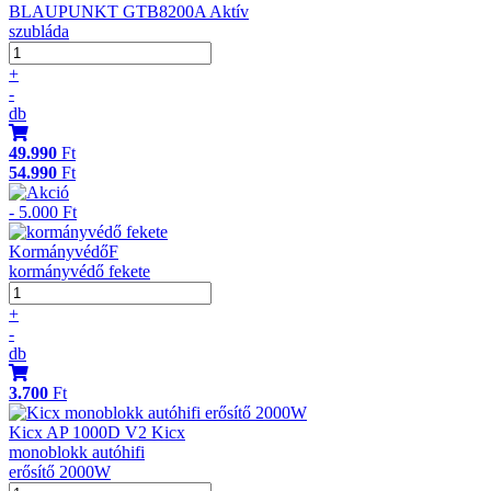
BLAUPUNKT GTB8200A Aktív
szubláda
+
-
db
49.990
Ft
54.990
Ft
- 5.000 Ft
KormányvédőF
kormányvédő fekete
+
-
db
3.700
Ft
Kicx AP 1000D V2 Kicx
monoblokk autóhifi
erősítő 2000W