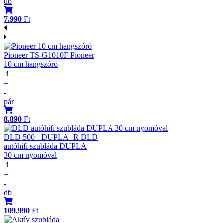
db
7.990
Ft
Pioneer TS-G1010F Pioneer
10 cm hangszóró
+
-
pár
8.890
Ft
DLD 500+ DUPLA+R DLD
autóhifi szubláda DUPLA
30 cm nyomóval
+
-
db
109.990
Ft