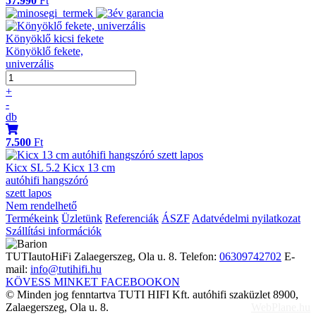
57.990
Ft
Könyöklő kicsi fekete
Könyöklő fekete,
univerzális
+
-
db
7.500
Ft
Kicx SL 5.2 Kicx 13 cm
autóhifi hangszóró
szett lapos
Nem rendelhető
Termékeink
Üzletünk
Referenciák
ÁSZF
Adatvédelmi nyilatkozat
Szállítási információk
TUTIautoHiFi
Zalaegerszeg, Ola u. 8.
Telefon:
06309742702
E-
mail:
info@tutihifi.hu
KÖVESS MINKET FACEBOOKON
© Minden jog fenntartva TUTI HIFI Kft. autóhifi szaküzlet 8900,
Zalaegerszeg, Ola u. 8.
WebPlane.hu