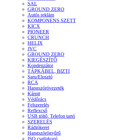
SAL
GROUND ZERO
Autós reklám
KOMPONENS SZETT
KICX
PIONEER
CRUNCH
HELIX
JVC
GROUND ZERO
KIEGÉSZÍTŐ
Kondenzátor
TÁPKÁBEL, BIZTI
Saru/Elosztó
RCA
Hangszóróvezeték
Kárpit
Védőrács
Felszerelés
Reflexcső
USB töltő, Telefon tartó
SZERELÉS
Rádiókeret
Hangszórógyűrű
ISO csatlakozó