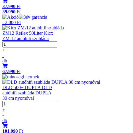
37.990
Ft
39.990
Ft
- 2.000 Ft
ZM12 Reflex 50Liter Kicx
ZM-12 autóhifi szubláda
+
-
db
67.990
Ft
DLD 500+ DUPLA DLD
autóhifi szubláda DUPLA
30 cm nyomóval
+
-
db
101.990
Ft