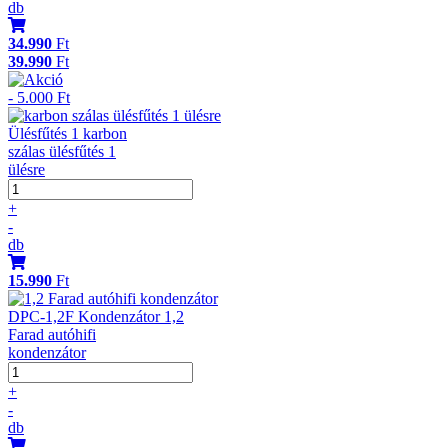
db
34.990
Ft
39.990
Ft
- 5.000 Ft
Ülésfűtés 1 karbon
szálas ülésfűtés 1
ülésre
+
-
db
15.990
Ft
DPC-1,2F Kondenzátor 1,2
Farad autóhifi
kondenzátor
+
-
db