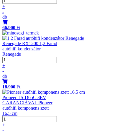
+
-
db
66.900
Ft
Renegade RX1200 1,2 Farad
autóhifi kondenzátor
Renegade
+
-
db
18.900
Ft
Pioneer TS-D65C 3ÉV
GARANCIÁVAL Pioneer
autóhifi komponens szett
16,5 cm
+
-