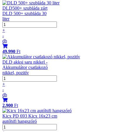
DLD500+ szubláda zárt
DLD 500+ szubláda 30
liter
+
-
db
49.990
Ft
DLD akksi saru nikkel -
Akkumulátor csatlakozó
nikkel, pozitív
+
-
db
2.900
Ft
Kicx PD 693 Kicx 16x23 cm
autóhifi hangszóró