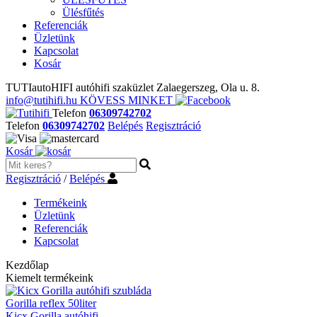
Ülésfűtés
Referenciák
Üzletünk
Kapcsolat
Kosár
TUTIautoHIFI autóhifi szaküzlet Zalaegerszeg, Ola u. 8.
info@tutihifi.hu
KÖVESS MINKET
Telefon
06309742702
Telefon
06309742702
Belépés
Regisztráció
Kosár
Regisztráció
/
Belépés
Termékeink
Üzletünk
Referenciák
Kapcsolat
Kezdőlap
Kiemelt termékeink
Gorilla reflex 50liter
Kicx Gorilla autóhifi