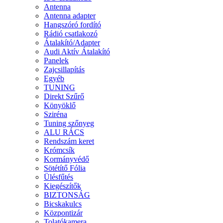
Antenna
Antenna adapter
Hangszóró fordító
Rádió csatlakozó
Átalakító/Adapter
Audi Aktív Átalakító
Panelek
Zajcsillapítás
Egyéb
TUNING
Direkt Szűrő
Könyöklő
Sziréna
Tuning szőnyeg
ALU RÁCS
Rendszám keret
Krómcsík
Kormányvédő
Sötétítő Fólia
Ülésfűtés
Kiegészítők
BIZTONSÁG
Bicskakulcs
Központizár
Tolatókamera