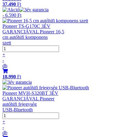
37.490
Ft
- 6.590 Ft
Pioneer TS-G170C 3ÉV
GARANCIÁVAL Pioneer 16,5
cm autóhifi komponens
szett
+
-
db
18.990
Ft
Pioneer MVH-S320BT 3ÉV
GARANCIÁVAL Pioneer
autóhifi fejegység
USB-Bluetooth
+
-
db