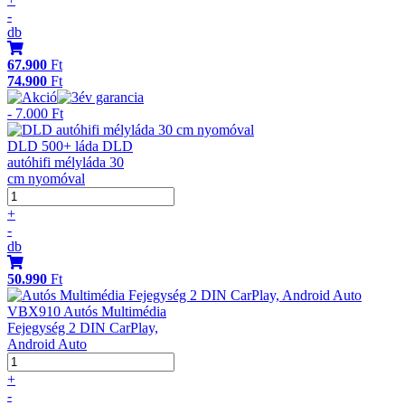
-
db
67.900
Ft
74.900
Ft
- 7.000 Ft
DLD 500+ láda DLD
autóhifi mélyláda 30
cm nyomóval
+
-
db
50.990
Ft
VBX910 Autós Multimédia
Fejegység 2 DIN CarPlay,
Android Auto
+
-