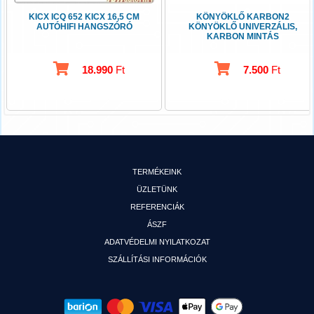
KICX ICQ 652 KICX 16,5 CM
KÖNYÖKLŐ KARBON2
AUTÓHIFI HANGSZÓRÓ
KÖNYÖKLŐ UNIVERZÁLIS,
KARBON MINTÁS
18.990
Ft
7.500
Ft
TERMÉKEINK
ÜZLETÜNK
REFERENCIÁK
ÁSZF
ADATVÉDELMI NYILATKOZAT
SZÁLLÍTÁSI INFORMÁCIÓK