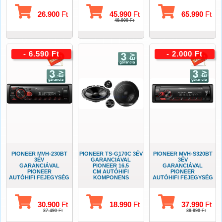
26.900
Ft
45.990
Ft
65.990
Ft
49.900
Ft
- 6.590 Ft
- 2.000 Ft
PIONEER MVH-230BT
PIONEER TS-G170C 3ÉV
PIONEER MVH-S320BT
3ÉV
GARANCIÁVAL
3ÉV
GARANCIÁVAL
PIONEER 16,5
GARANCIÁVAL
PIONEER
CM AUTÓHIFI
PIONEER
AUTÓHIFI FEJEGYSÉG
KOMPONENS
AUTÓHIFI FEJEGYSÉG
USB-BLUETOOTH
SZETT
USB-BLUETOOTH
30.900
Ft
18.990
Ft
37.990
Ft
37.490
Ft
39.990
Ft