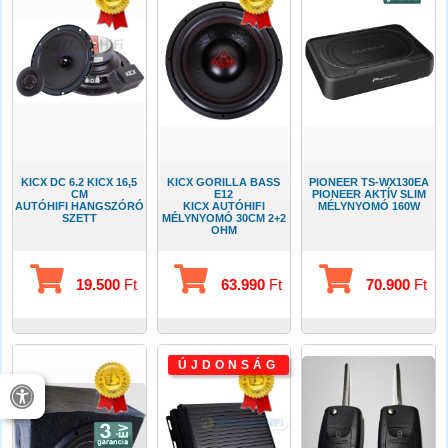
KICX DC 6.2 KICX 16,5
KICX GORILLA BASS
PIONEER TS-WX130EA
CM
E12
PIONEER AKTÍV SLIM
AUTÓHIFI HANGSZÓRÓ
KICX AUTÓHIFI
MÉLYNYOMÓ 160W
SZETT
MÉLYNYOMÓ 30CM 2+2
OHM
19.500
Ft
63.990
Ft
70.900
Ft
ÚJDONSÁG