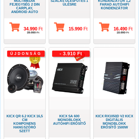
MULTIMÉDIA
SZÁLAS ÜLÉSFŰTÉS 1
KONDENZÁTOR 1,2
FEJEGYSÉG 2 DIN
ÜLÉSRE
FARAD AUTÓHIFI
CARPLAY,
KONDENZÁTOR
ANDROID AUTO
34.990
Ft
15.990
Ft
16.490
Ft
39.990
Ft
18.990
Ft
- 3.910 Ft
ÚJDONSÁG
KICX QR 6.2 KICX 16,5
KICX SA 600
KICX RX1050D V2 KICX
CM
MONOBLOKK
DIGITÁLIS
KOMPONENS
AUTÓHIFI ERŐSÍTŐ
MONOBLOKK
HANGSZÓRÓ
ERŐSÍTŐ 1500W
SZETT