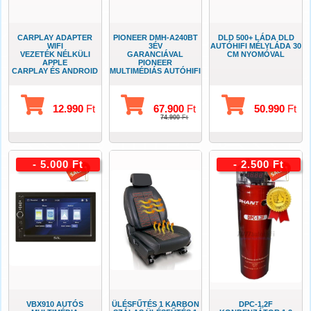
CARPLAY ADAPTER
PIONEER DMH-A240BT
DLD 500+ LÁDA DLD
WIFI
3ÉV
AUTÓHIFI MÉLYLÁDA 30
VEZETÉK NÉLKÜLI
GARANCIÁVAL
CM NYOMÓVAL
APPLE
PIONEER
CARPLAY ÉS ANDROID
MULTIMÉDIÁS AUTÓHIFI
AUTO
TELEFON
ADAPTER
TÜKRÖZÉSSEL
12.990
Ft
67.900
Ft
50.990
Ft
74.900
Ft
- 5.000 Ft
- 2.500 Ft
VBX910 AUTÓS
ÜLÉSFŰTÉS 1 KARBON
DPC-1,2F