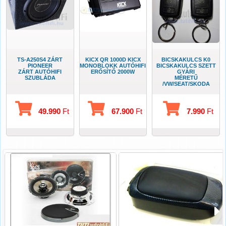
TS-A250S4 ZÁRT
KICX QR 1000D KICX
BICSKAKULCS K0
PIONEER
MONOBLOKK AUTÓHIFI
BICSKAKULCS SZETT
ZÁRT AUTÓHIFI
ERŐSÍTŐ 2000W
GYÁRI
SZUBLÁDA
MÉRETŰ
/VW/SEAT/SKODA
49.990
Ft
67.900
Ft
7.990
Ft