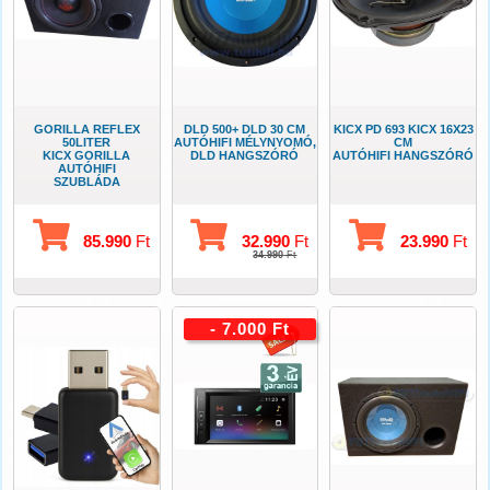
GORILLA REFLEX
DLD 500+ DLD 30 CM
KICX PD 693 KICX 16X23
50LITER
AUTÓHIFI MÉLYNYOMÓ,
CM
KICX GORILLA
DLD HANGSZÓRÓ
AUTÓHIFI HANGSZÓRÓ
AUTÓHIFI
SZUBLÁDA
85.990
Ft
32.990
Ft
23.990
Ft
34.990
Ft
- 7.000 Ft