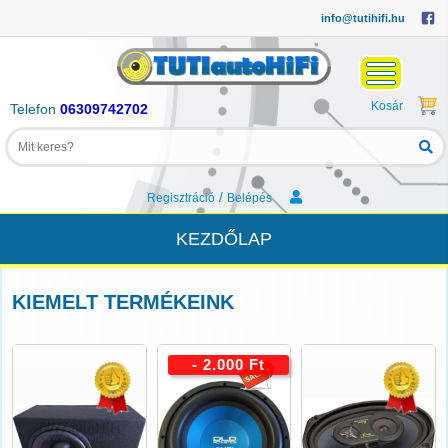
info@tutihifi.hu
Kosár
Telefon
06309742702
/
Regisztráció
Belépés
KEZDŐLAP
KIEMELT TERMÉKEINK
- 2.000 Ft