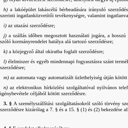
h)
a lakóépület lakáscélú bérbeadására irányuló szerződés
szerinti ingatlanközvetítői tevékenységre, valamint ingatlanv
i)
az utazási szerződésre;
j)
a szállás időben megosztott használati jogára, a hosszú 
szóló kormányrendelet hatálya alá tartozó szerződésre;
k)
a közjegyző által okiratba foglalt szerződésre;
l)
élelmiszer és egyéb mindennapi fogyasztásra szánt termék
szerződésre;
m)
az automata vagy automatizált üzlethelyiség útján kötött
n)
az elektronikus hírközlési szolgáltatóval nyilvános tele
igénybevétele céljából kötött szerződésre.
3. §
A személyszállítási szolgáltatásokról szóló törvény szer
szerződésre kizárólag a 7. § és a 15. § (1) és (2) bekezdése 