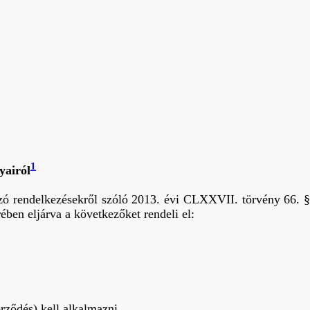
1
yairól
zó rendelkezésekről szóló 2013. évi CLXXVII. törvény 66. §
ében eljárva a következőket rendeli el:
erződés) kell alkalmazni.