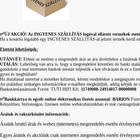
✅
ÚJ AKCIÓ! Az INGYENES SZÁLLÍTÁS logóval ellátott termékek esetében a
Ha a kosárba legalább egy INGYENES SZÁLLÍTÁS-al jelzett termék kerül ez a t
Fizetési lehetőségek:
UTÁNVÉT:
Ebben az esetben a megrendelt árut az áru átvételekor a futárnak 
UTALÁS:
Lehetőség van arra is, hogy a megrendelést követően ön banki utalá
gondolom a mai internetes bankok messze teljesítik a kor elvárásait és ez a fi
gyors és megbízható!
Ha átutalással szeretné a terméket kifizetni, kérem rendeléskor a megjegyzés rov
Az utaláshoz szükséges információkat e-mailben megküldjük, addig kérjük ne u
Bankszámlaszámunk Forint: TUTI HIFI Kft.
11749008-24914017-00000000
✅
Bankkártya és egyéb online elektronikus fizetés azonnal: BARION
Fizet
Kényelmes, biztonságos, fizessen online webáruházunkban és már csomagoljuk
Áraink és raktárkészlet információk:
Áraink bruttó árak és webes (internetes) megrendelés esetén érvényese
Egyes áraink és akcióink csak internetes megrendelés esetén érvényese