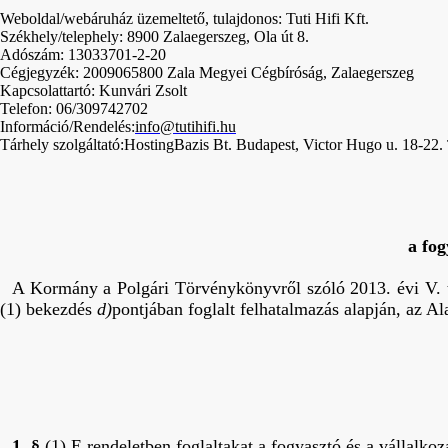
Weboldal/webáruház üzemeltető, tulajdonos: Tuti Hifi Kft.
Székhely/telephely: 8900 Zalaegerszeg, Ola út 8.
Adószám: 13033701-2-20
Cégjegyzék: 2009065800 Zala Megyei Cégbíróság, Zalaegerszeg
Kapcsolattartó: Kunvári Zsolt
Telefon: 06/309742702
Információ/Rendelés:
info@tutihifi.hu
Tárhely szolgáltató:HostingBazis Bt. Budapest, Victor Hugo u. 18-22.
a fog
A Kormány a Polgári Törvénykönyvről szóló 2013. évi V. t
(1) bekezdés
d)
pontjában foglalt felhatalmazás alapján, az A
1. §
(1) E rendeletben foglaltakat a fogyasztó és a vállalkoz