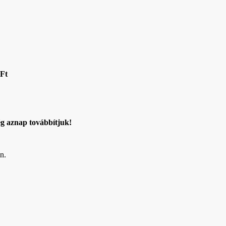
 Ft
g aznap továbbítjuk!
n.