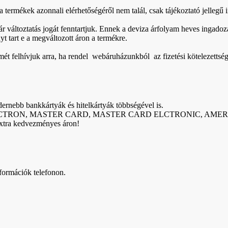
termékek azonnali elérhetőségéről nem talál, csak tájékoztató jellegű 
 ár változtatás jogát fenntartjuk. Ennek a deviza árfolyam heves ingado
yt tart e a megváltozott áron a termékre.
t felhívjuk arra, ha rendel webáruházunkból az fizetési kötelezettséget
ernebb bankkártyák és hitelkártyák többségével is.
 VISA ELECTRON, MASTER CARD, MASTER CARD ELCTRONIC, AMER
extra kedvezményes áron!
információk telefonon.