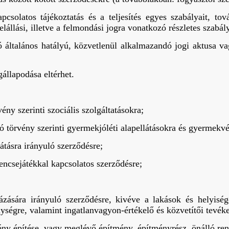
csolatos tájékoztatás és a teljesítés egyes szabályait, tov
lállási, illetve a felmondási jogra vonatkozó részletes szabál
ó általános hatályú, közvetlenül alkalmazandó jogi aktusa va
gállapodása eltérhet.
vény szerinti szociális szolgáltatásokra;
 törvény szerinti gyermekjóléti alapellátásokra és gyermekvé
átásra irányuló szerződésre;
rencsejátékkal kapcsolatos szerződésre;
zására irányuló szerződésre, kivéve a lakások és helyiség
nységre, valamint ingatlanvagyon-értékelő és közvetítői tevék
ny építése, vagy meglévő építmény, építményrész, önálló rende