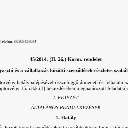
Telefon: 06308135024
45/2014. (II. 26.) Korm. rendelet
yasztó és a vállalkozás közötti szerződések részletes szabál
örvény hatálybalépésével összefüggő átmeneti és felhatalma
laptörvény 15. cikk (1) bekezdésében meghatározott feladatkör
I. FEJEZET
ÁLTALÁNOS RENDELKEZÉSEK
1. Hatály
ás között kötött szerződésekre (a továbbiakban: fogyasztói sz