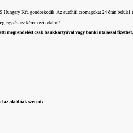
GLS Hungary Kft. gondoskodik. Az autóhifi csomagokat 24 órán belül(1
 megjegyzéshez kérem ezt odaírni!
feletti megrendelést csak bankkártyával vagy banki utalással fizethet.
ól az alábbiak
szerint: