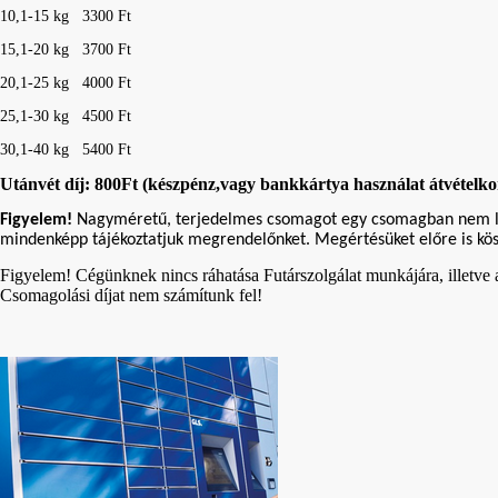
10,1-15 kg 3300 Ft
15,1-20 kg 3700 Ft
20,1-25 kg 4000 Ft
25,1-30 kg 4500 Ft
30,1-40 kg 5400 Ft
Utánvét díj: 800Ft (készpénz,vagy bankkártya használat átvételk
Figyelem!
Nagyméretű, terjedelmes csomagot egy csomagban nem lehet 
mindenképp tájékoztatjuk megrendelőnket. Megértésüket előre is kös
Figyelem! Cégünknek nincs ráhatása Futárszolgálat munkájára, illetve a c
Csomagolási díjat nem számítunk fel!