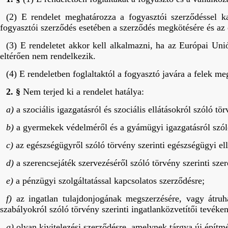
(2) E rendelet meghatározza a fogyasztói szerződéssel kap
fogyasztói szerződés esetében a szerződés megkötésére és az e
(3) E rendeletet akkor kell alkalmazni, ha az Európai Uni
eltérően nem rendelkezik.
(4) E rendeletben foglaltaktól a fogyasztó javára a felek me
2. §
Nem terjed ki a rendelet hatálya:
a)
a szociális igazgatásról és szociális ellátásokról szóló tör
b)
a gyermekek védelméről és a gyámügyi igazgatásról szóló
c)
az egészségügyről szóló törvény szerinti egészségügyi ell
d)
a szerencsejáték szervezéséről szóló törvény szerinti sze
e)
a pénzügyi szolgáltatással kapcsolatos szerződésre;
f)
az ingatlan tulajdonjogának megszerzésére, vagy átruhá
szabályokról szóló törvény szerinti ingatlanközvetítői tevéke
g)
olyan kivitelezési szerződésre, amelynek tárgya új építmé