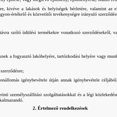
re, kivéve a lakások és helyiségek bérletére, valamint az 
agyon-értékelő és közvetítői tevékenységre irányuló szerződés
távra szóló üdülési termékekre vonatkozó szerződésekről, val
nek a fogyasztó lakóhelyére, tartózkodási helyére vagy munka
 szerződésre;
fonállomás igénybevétele útján annak igénybevétele céljából,
inti személyszállítási szolgáltatásokkal és a légi közlekedésr
alkalmazandó.
2. Értelmező rendelkezések