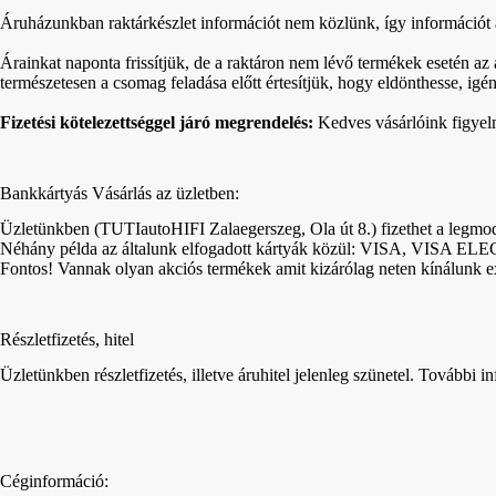
Áruházunkban raktárkészlet információt nem közlünk, így információt a 
Árainkat naponta frissítjük, de a raktáron nem lévő termékek esetén az
természetesen a csomag feladása előtt értesítjük, hogy eldönthesse, igén
Fizetési kötelezettséggel járó megrendelés:
Kedves vásárlóink figyelmé
Bankkártyás Vásárlás az üzletben:
Üzletünkben (TUTIautoHIFI Zalaegerszeg, Ola út 8.) fizethet a legmod
Néhány példa az általunk elfogadott kártyák közül: VISA,
Fontos! Vannak olyan akciós termékek amit kizárólag neten kínálunk 
Részletfizetés, hitel
Üzletünkben részletfizetés, illetve áruhitel jelenleg szünetel. További 
Céginformáció: