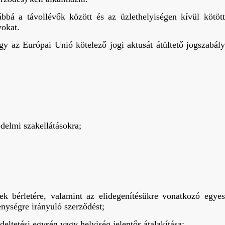
ábbá a távollévők között és az üzlethelyiségen kívül kötött
yokat.
gy az Európai Unió kötelező jogi aktusát átültető jogszabály
delmi szakellátásokra;
ek bérletére, valamint az elidegenítésükre vonatkozó egyes
enységre irányuló szerződést;
ltetési egység vagy helyiség jelentős átalakítása;