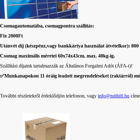
Csomagautomatába, csomagpontra szállítás:
Fix 2000Ft
Utánvét díj (készpénz,vagy bankkártya használat átvételkor): 800
Csomag maximális méretei 60x74x43cm,
max. 40kg-ig.
Szállítási díjaink tartalmazzák az Általános Forgalmi Adót (ÁFA-t)!
✅
Munkanapokon 11 óráig leadott megrendeléseket (raktárról) mé
További részletekről érdeklődjön telefonon, vagy
info@tutihifi.hu
címe