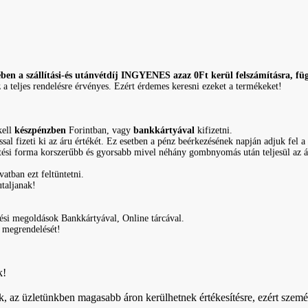
 szállítási-és utánvétdíj INGYENES azaz 0Ft kerül felszámításra, függe
eljes rendelésre érvényes. Ezért érdemes keresni ezeket a termékeket!
kell
készpénzben
Forintban, vagy
bankkártyával
kifizetni.
ssal fizeti ki az áru értékét. Ez esetben a pénz beérkezésének napján adjuk f
zetési forma korszerűbb és gyorsabb mivel néhány gombnyomás után teljesül az á
atban ezt feltüntetni.
taljanak!
ési megoldások Bankkártyával, Online tárcával.
 megrendelését!
k!
k, az üzletünkben magasabb áron kerülhetnek értékesítésre, ezért szemé