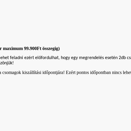
or maximum 99.900Ft összegig)
feladni ezért előfordulhat, hogy egy megrendelés esetén 2db csomago
zönjük!
somagok kiszállítási időpontjára! Ezért pontos időpontban nincs lehetősé