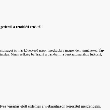
tlenül a rendelési értéktől!
el a csomagot és már következő napon megkapja a megrendelt termékeket. Úgy
tutalás. Nincs szükség befáradni a bankba ill.a bankautomatához futkosni,
lyes vásárlás előtt érdemes a webáruházon keresztül megrendelni.