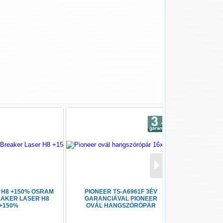
 H8 +150% OSRAM
PIONEER TS-A6961F 3ÉV
PIONEE
EAKER LASER H8
GARANCIÁVAL PIONEER
GARANC
+150%
OVÁL HANGSZÓRÓPÁR
AUTÓHIFI 
16X23 CM