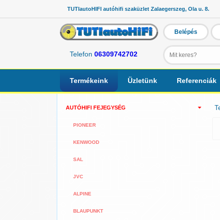
TUTIautoHIFI autóhifi szaküzlet Zalaegerszeg, Ola u. 8.
Belépés
Telefon
06309742702
Termékeink
Üzletünk
Referenciák
T
AUTÓHIFI FEJEGYSÉG
PIONEER
KENWOOD
SAL
JVC
ALPINE
BLAUPUNKT