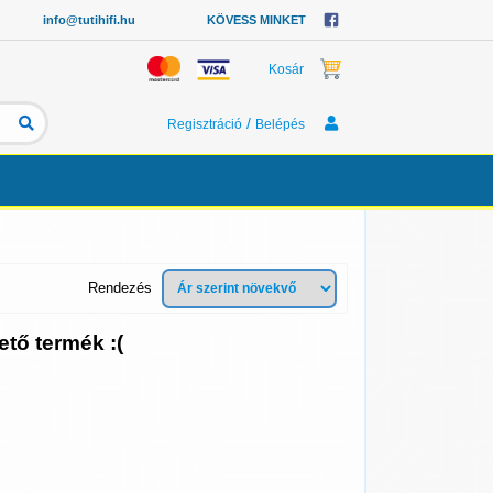
info@tutihifi.hu
KÖVESS MINKET
Kosár
/
Regisztráció
Belépés
Rendezés
ető termék :(