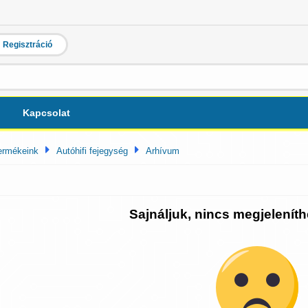
Regisztráció
Kapcsolat
ermékeink
Autóhifi fejegység
Arhívum
Sajnáljuk, nincs megjeleníth