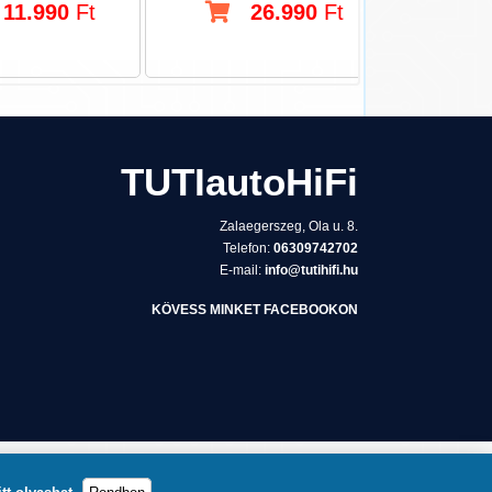
11.990
Ft
26.990
Ft
TUTIautoHiFi
Zalaegerszeg, Ola u. 8.
Telefon:
06309742702
E-mail:
info@tutihifi.hu
KÖVESS MINKET FACEBOOKON