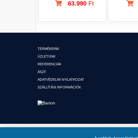
63.990
Ft
TERMÉKEINK
ÜZLETÜNK
REFERENCIÁK
ÁSZF
ADATVÉDELMI NYILATKOZAT
SZÁLLÍTÁSI INFORMÁCIÓK
© MINDEN JOG FENNTARTVA TUTI HIFI KFT. AUTÓHIFI SZAKÜZLET 