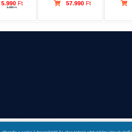
5.990
Ft
57.990
Ft
6.990
Ft
8900, ZALAEGERSZEG, OLA U. 8.