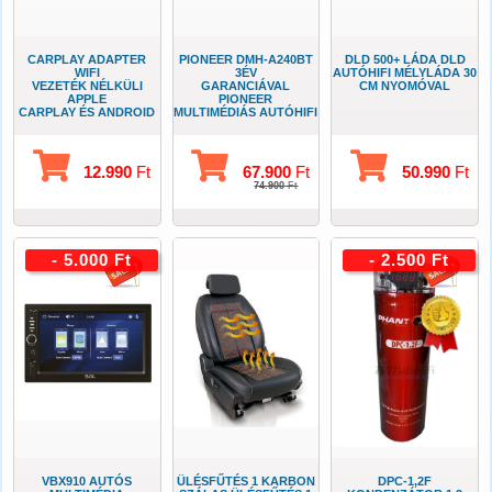
CARPLAY ADAPTER
PIONEER DMH-A240BT
DLD 500+ LÁDA DLD
WIFI
3ÉV
AUTÓHIFI MÉLYLÁDA 30
VEZETÉK NÉLKÜLI
GARANCIÁVAL
CM NYOMÓVAL
APPLE
PIONEER
CARPLAY ÉS ANDROID
MULTIMÉDIÁS AUTÓHIFI
AUTO
TELEFON
ADAPTER
TÜKRÖZÉSSEL
12.990
Ft
67.900
Ft
50.990
Ft
74.900
Ft
- 5.000 Ft
- 2.500 Ft
VBX910 AUTÓS
ÜLÉSFŰTÉS 1 KARBON
DPC-1,2F