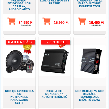
MULTIMÉDIA
SZÁLAS ÜLÉSFŰTÉS 1
KONDENZÁTOR 1,2
FEJEGYSÉG 2 DIN
ÜLÉSRE
FARAD AUTÓHIFI
CARPLAY,
KONDENZÁTOR
ANDROID AUTO
34.990
Ft
15.990
Ft
16.490
Ft
39.990
Ft
18.990
Ft
- 3.910 Ft
ÚJDONSÁG
KICX QR 6.2 KICX 16,5
KICX SA 600
KICX RX1050D V2 KICX
CM
MONOBLOKK
DIGITÁLIS
KOMPONENS
AUTÓHIFI ERŐSÍTŐ
MONOBLOKK
HANGSZÓRÓ
ERŐSÍTŐ 1500W
SZETT