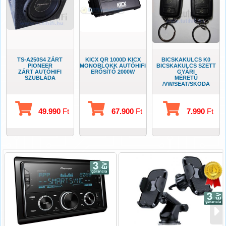
TS-A250S4 ZÁRT
KICX QR 1000D KICX
BICSKAKULCS K0
PIONEER
MONOBLOKK AUTÓHIFI
BICSKAKULCS SZETT
ZÁRT AUTÓHIFI
ERŐSÍTŐ 2000W
GYÁRI
SZUBLÁDA
MÉRETŰ
/VW/SEAT/SKODA
49.990
Ft
67.900
Ft
7.990
Ft