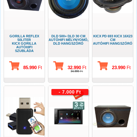
GORILLA REFLEX
DLD 500+ DLD 30 CM
KICX PD 693 KICX 16X23
50LITER
AUTÓHIFI MÉLYNYOMÓ,
CM
KICX GORILLA
DLD HANGSZÓRÓ
AUTÓHIFI HANGSZÓRÓ
AUTÓHIFI
SZUBLÁDA
85.990
Ft
32.990
Ft
23.990
Ft
34.990
Ft
- 7.000 Ft