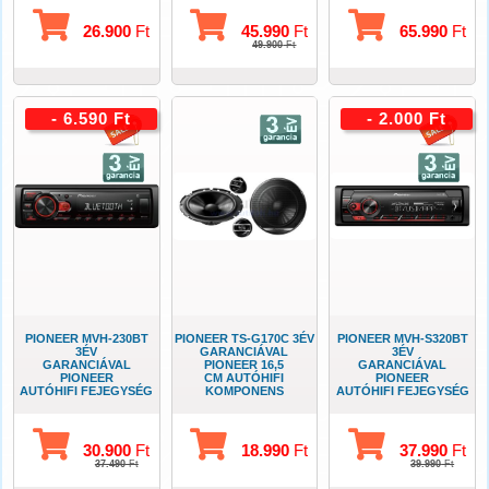
26.900
Ft
45.990
Ft
65.990
Ft
49.900
Ft
- 6.590 Ft
- 2.000 Ft
PIONEER MVH-230BT
PIONEER TS-G170C 3ÉV
PIONEER MVH-S320BT
3ÉV
GARANCIÁVAL
3ÉV
GARANCIÁVAL
PIONEER 16,5
GARANCIÁVAL
PIONEER
CM AUTÓHIFI
PIONEER
AUTÓHIFI FEJEGYSÉG
KOMPONENS
AUTÓHIFI FEJEGYSÉG
USB-BLUETOOTH
SZETT
USB-BLUETOOTH
30.900
Ft
18.990
Ft
37.990
Ft
37.490
Ft
39.990
Ft