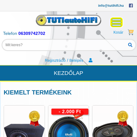
info@tutihifi.hu
Kosár
Telefon
06309742702
/
Regisztráció
Belépés
KEZDŐLAP
KIEMELT TERMÉKEINK
- 2.000 Ft