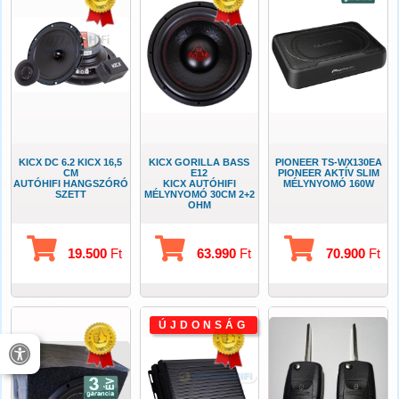
KICX DC 6.2 KICX 16,5
KICX GORILLA BASS
PIONEER TS-WX130EA
CM
E12
PIONEER AKTÍV SLIM
AUTÓHIFI HANGSZÓRÓ
KICX AUTÓHIFI
MÉLYNYOMÓ 160W
SZETT
MÉLYNYOMÓ 30CM 2+2
OHM
19.500
Ft
63.990
Ft
70.900
Ft
ÚJDONSÁG