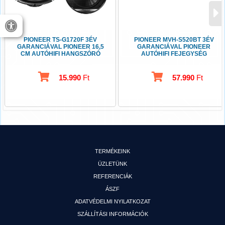
PIONEER TS-G1720F 3ÉV
PIONEER MVH-S520BT 3ÉV
GARANCIÁVAL PIONEER 16,5
GARANCIÁVAL PIONEER
CM AUTÓHIFI HANGSZÓRÓ
AUTÓHIFI FEJEGYSÉG
15.990
Ft
57.990
Ft
TERMÉKEINK
ÜZLETÜNK
REFERENCIÁK
ÁSZF
ADATVÉDELMI NYILATKOZAT
SZÁLLÍTÁSI INFORMÁCIÓK