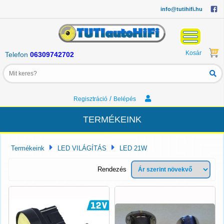
info@tutihifi.hu
Kosár
Telefon
06309742702
/
Regisztráció
Belépés
TERMÉKEINK
Termékeink
LED VILÁGÍTÁS
LED 21W
Rendezés