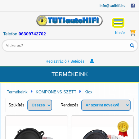
info@tutihifi.hu
Kosár
Telefon
06309742702
/
Regisztráció
Belépés
TERMÉKEINK
Termékeink
KOMPONENS SZETT
Kicx
Szükítés
Rendezés