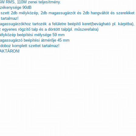
5W RMS, 110W zenei teljesítmény.
rzékenysége 90dB
 szett 2db mélyközép, 2db magassugárzót és 2db hangváltót és szereléket
s tartalmaz!
agassugárzókhoz tartozék a felületre beépítő keret(bevágható pl. kárpitba),
z egyenes rögzítő talp és a döntött talp(pl. műszerefalra)
élyközép beépítési mélysége 59 mm
agassugárzó beépítési átmérője 45 mm
 doboz komplett szettet tartalmaz!
AKTÁRON!