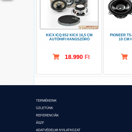
KICX ICQ 652 KICX 16,5 CM
PIONEER TS
AUTÓHIFI HANGSZÓRÓ
10 CM
18.990
Ft
TERMÉKEINK
ÜZLETÜNK
REFERENCIÁK
ÁSZF
ADATVÉDELMI NYILATKOZAT