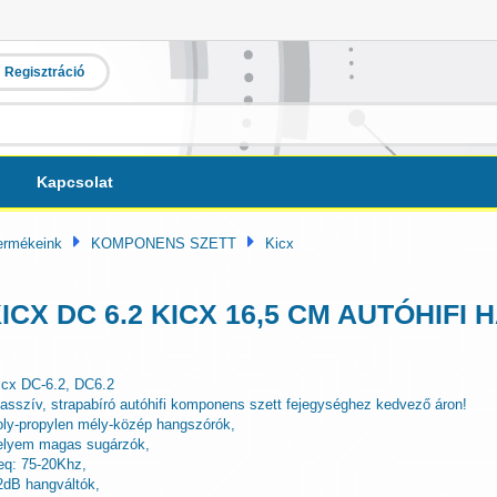
Regisztráció
Kapcsolat
ermékeink
KOMPONENS SZETT
Kicx
ICX DC 6.2 KICX 16,5 CM AUTÓHIF
icx DC-6.2, DC6.2
asszív, strapabíró autóhifi komponens szett fejegységhez kedvező áron!
oly-propylen mély-közép hangszórók,
elyem magas sugárzók,
req: 75-20Khz,
2dB hangváltók,