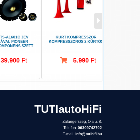
TS-A1601C 3ÉV
KÜRT KOMPRESSZOR
KICX ST
ÁVAL PIONEER
KOMPRESSZOROS 2 KÜRTÖS
AUTÓHIFI
KOMPONENS SZETT
16,5 CM
39.900
Ft
5.990
Ft
TUTIautoHiFi
Zalaegerszeg, Ola u. 8.
Telefon:
06309742702
E-mail:
info@tutihifi.hu