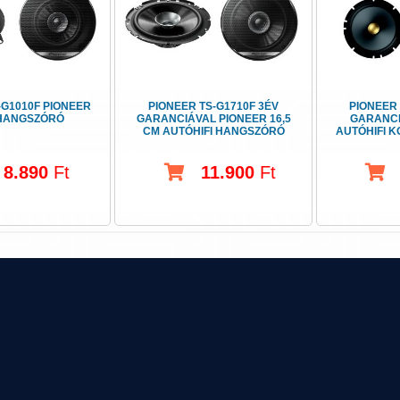
-G1010F PIONEER
PIONEER TS-G1710F 3ÉV
PIONEER 
 HANGSZÓRÓ
GARANCIÁVAL PIONEER 16,5
GARANCI
CM AUTÓHIFI HANGSZÓRÓ
AUTÓHIFI 
8.890
Ft
11.900
Ft