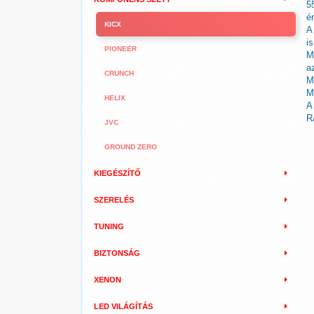
5
é
KICX
A
i
PIONEER
M
a
CRUNCH
M
M
HELIX
A
R
JVC
GROUND ZERO
KIEGÉSZÍTŐ
SZERELÉS
TUNING
BIZTONSÁG
XENON
LED VILÁGÍTÁS