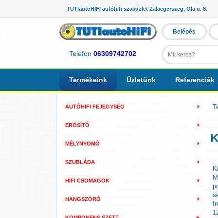
TUTIautoHIFI autóhifi szaküzlet Zalaegerszeg, Ola u. 8.
Belépés
Telefon
06309742702
Termékeink
Üzletünk
Referenciák
T
AUTÓHIFI FEJEGYSÉG
ERŐSÍTŐ
K
MÉLYNYOMÓ
SZUBLÁDA
K
M
HIFI CSOMAGOK
p
s
HANGSZÓRÓ
f
1
KOMPONENS SZETT