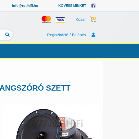
info@tutihifi.hu
KÖVESS MINKET
Kosár
/
Regisztráció
Belépés
I HANGSZÓRÓ SZETT