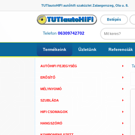
TUTIautoHIFI autóhifi szaküzlet Zalaegerszeg, Ola u. 8.
Belépés
Telefon
06309742702
Termékeink
Üzletünk
Referenciák
T
AUTÓHIFI FEJEGYSÉG
ERŐSÍTŐ
MÉLYNYOMÓ
SZUBLÁDA
HIFI CSOMAGOK
HANGSZÓRÓ
KOMPONENS SZETT