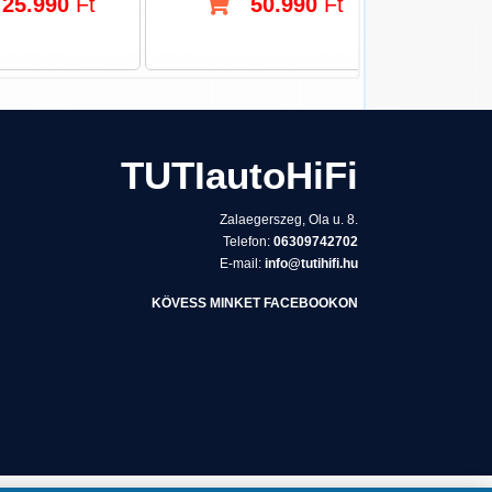
25.990
Ft
50.990
Ft
TUTIautoHiFi
Zalaegerszeg, Ola u. 8.
Telefon:
06309742702
E-mail:
info@tutihifi.hu
KÖVESS MINKET FACEBOOKON