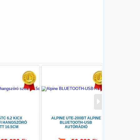
STC 6.2 KICX
ALPINE UTE-200BT ALPINE
KOR
FI HANGSZÓRÓ
BLUETOOTH-USB
KORMÁN
TT 16.5CM
AUTÓRÁDIÓ