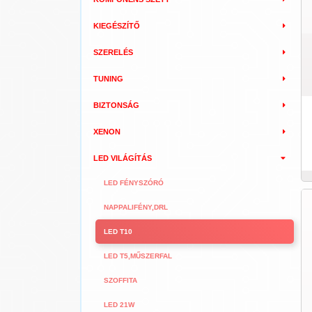
KIEGÉSZÍTŐ
SZERELÉS
TUNING
BIZTONSÁG
XENON
LED VILÁGÍTÁS
LED FÉNYSZÓRÓ
NAPPALIFÉNY,DRL
LED T10
LED T5,MŰSZERFAL
SZOFFITA
LED 21W