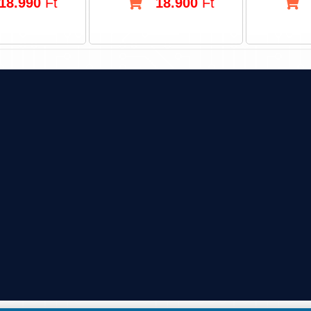
18.990
Ft
18.900
Ft