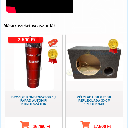
Mások ezeket választották
- 2.500 Ft
DPC-1,2F KONDENZÁTOR 1,2
MÉLYLÁDA 50L/12" 50L
FARAD AUTÓHIFI
REFLEX LÁDA 30 CM
KONDENZÁTOR
SZUBOKNAK
16.490
Ft
17.500
Ft