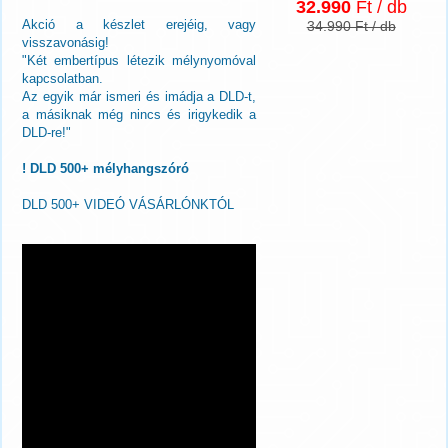
32.990
Ft / db
Akció a készlet erejéig, vagy
34.990 Ft / db
visszavonásig!
"Két embertípus létezik mélynyomóval
kapcsolatban.
Az egyik már ismeri és imádja a DLD-t,
a másiknak még nincs és irigykedik a
DLD-re!"
! DLD 500+ mélyhangszóró
DLD 500+ VIDEÓ VÁSÁRLÓNKTÓL