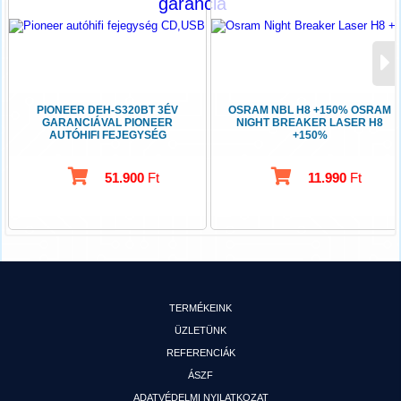
PIONEER DEH-S320BT 3ÉV
OSRAM NBL H8 +150% OSRAM
GARANCIÁVAL PIONEER
NIGHT BREAKER LASER H8
AUTÓHIFI FEJEGYSÉG
+150%
CD,USB,BLUETOOTH
51.900
Ft
11.990
Ft
TERMÉKEINK
ÜZLETÜNK
REFERENCIÁK
ÁSZF
ADATVÉDELMI NYILATKOZAT