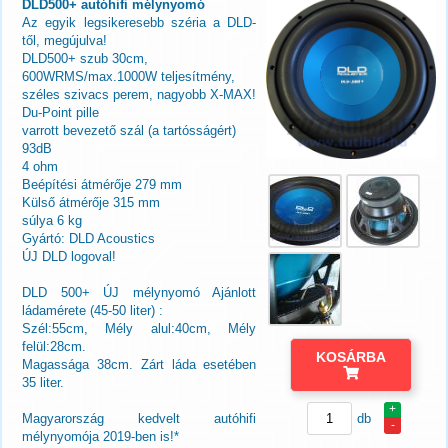
DLD500+ autóhifi mélynyomó
Az egyik legsikeresebb széria a DLD-
től, megújulva!
DLD500+ szub 30cm,
600WRMS/max.1000W teljesítmény,
széles szivacs perem, nagyobb X-MAX!
Du-Point pille
varrott bevezető szál (a tartósságért)
93dB
4 ohm
Beépítési átmérője 279 mm
Külső átmérője 315 mm
súlya 6 kg
Gyártó: DLD Acoustics
ÚJ DLD logoval!
DLD 500+ ÚJ mélynyomó Ajánlott
ládamérete (45-50 liter) :
Szél:55cm, Mély alul:40cm, Mély
felül:28cm.
KOSÁRBA
Magassága 38cm. Zárt láda esetében
35 liter.
+
Magyarország kedvelt autóhifi
db
-
mélynyomója 2019-ben is!*