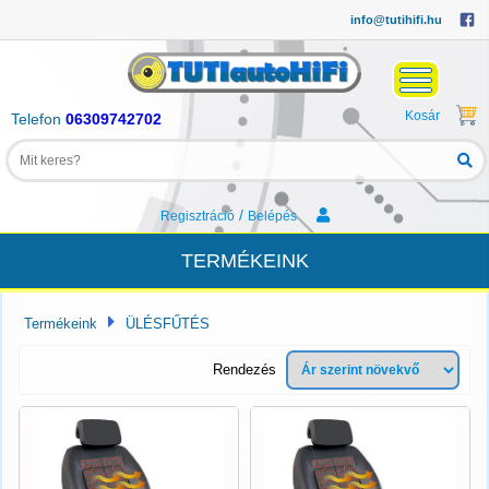
info@tutihifi.hu
Kosár
Telefon
06309742702
/
Regisztráció
Belépés
TERMÉKEINK
Termékeink
ÜLÉSFŰTÉS
Rendezés