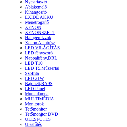
Nyestriasztó
Ablakemelő
Kihangosító
EXIDE AKKU
Menetrögzítő
XENON
XENONSZETT
Halogén Izzók
Xenon Alkatrész
LED VILÁGÍTÁS
LED fényszóró
Nappalifény,DRL
LED T10
LED T5,Műszerfal
Szoffita
LED 21W
Bajonett,BA9S
LED Panel
Munkalámpa
MULTIMÉDIA
Monitorok
Tetőmonitor
Tetőmonitor DVD
ÜLÉSFŰTÉS
Ülésfűtés