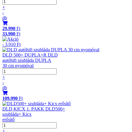
+
-
db
29.990
Ft
33.900
Ft
- 3.910 Ft
DLD 500+ DUPLA+R DLD
autóhifi szubláda DUPLA
30 cm nyomóval
+
-
db
109.990
Ft
DLD KICX 1. PAKK DLD500+
szubláda+ Kicx
erősítő
+