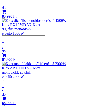
-
db
80.990
Ft
Kicx RX1050D V2 Kicx
digitális monoblokk
erősítő 1500W
+
-
db
65.990
Ft
Kicx AP 1000D V2 Kicx
monoblokk autóhifi
erősítő 2000W
+
-
db
66.900
Ft