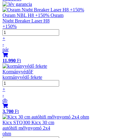
Osram NBL H8 +150% Osram
Night Breaker Laser H8
+150%
+
-
pár
11.990
Ft
KormányvédőF
kormányvédő fekete
+
-
db
3.700
Ft
Kicx STQ300 Kicx 30 cm
autóhifi mélynyomó 2x4
ohm