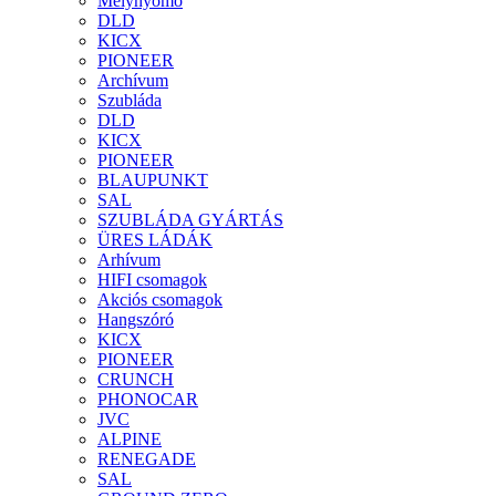
Mélynyomó
DLD
KICX
PIONEER
Archívum
Szubláda
DLD
KICX
PIONEER
BLAUPUNKT
SAL
SZUBLÁDA GYÁRTÁS
ÜRES LÁDÁK
Arhívum
HIFI csomagok
Akciós csomagok
Hangszóró
KICX
PIONEER
CRUNCH
PHONOCAR
JVC
ALPINE
RENEGADE
SAL