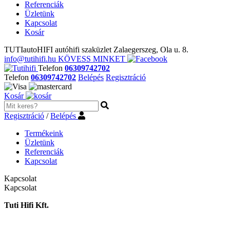
Referenciák
Üzletünk
Kapcsolat
Kosár
TUTIautoHIFI autóhifi szaküzlet Zalaegerszeg, Ola u. 8.
info@tutihifi.hu
KÖVESS MINKET
Telefon
06309742702
Telefon
06309742702
Belépés
Regisztráció
Kosár
Regisztráció
/
Belépés
Termékeink
Üzletünk
Referenciák
Kapcsolat
Kapcsolat
Kapcsolat
Tuti Hifi Kft.