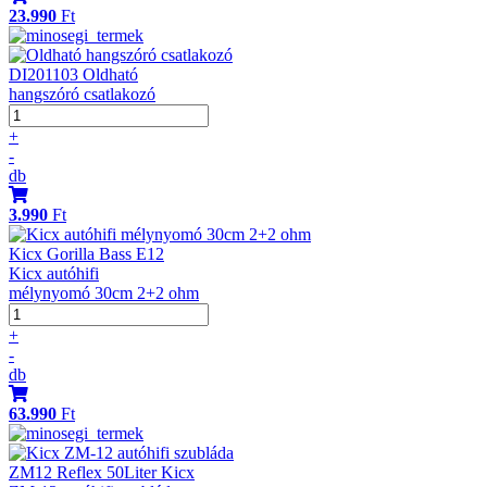
23.990
Ft
DI201103 Oldható
hangszóró csatlakozó
+
-
db
3.990
Ft
Kicx Gorilla Bass E12
Kicx autóhifi
mélynyomó 30cm 2+2 ohm
+
-
db
63.990
Ft
ZM12 Reflex 50Liter Kicx