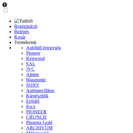
Regisztráció
Belépés
Kosár
Termékeink
Autóhifi fejegység
Pioneer
Kenwood
SAL
JVC
Alpine
Blaupunkt
SONY
Autóspecifikus
Kiegészítők
Erősítő
Kicx
PIONEER
CRUNCH
Phoenix Gold
ARCHIVUM