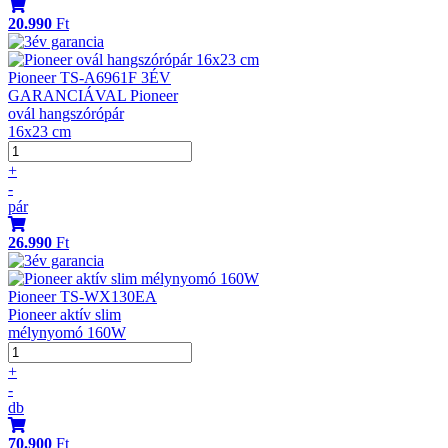
20.990
Ft
Pioneer TS-A6961F 3ÉV
GARANCIÁVAL Pioneer
ovál hangszórópár
16x23 cm
+
-
pár
26.990
Ft
Pioneer TS-WX130EA
Pioneer aktív slim
mélynyomó 160W
+
-
db
70.900
Ft