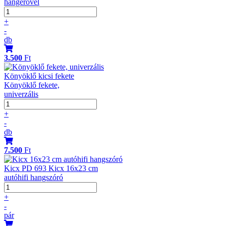
hangerővel
+
-
db
3.500
Ft
Könyöklő kicsi fekete
Könyöklő fekete,
univerzális
+
-
db
7.500
Ft
Kicx PD 693 Kicx 16x23 cm
autóhifi hangszóró
+
-
pár