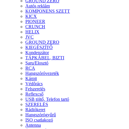
GROUND ZERO
Autós reklám
KOMPONENS SZETT
KICX
PIONEER
CRUNCH
HELIX
JVC
GROUND ZERO
KIEGÉSZÍTŐ
Kondenzátor
TÁPKÁBEL, BIZTI
Saru/Elosztó
RCA
Hangszóróvezeték
Kárpit
Védőrács
Felszerelés
Reflexcső
USB töltő, Telefon tartó
SZERELÉS
Rádiókeret
Hangszórógyűrű
ISO csatlakozó
Antenna