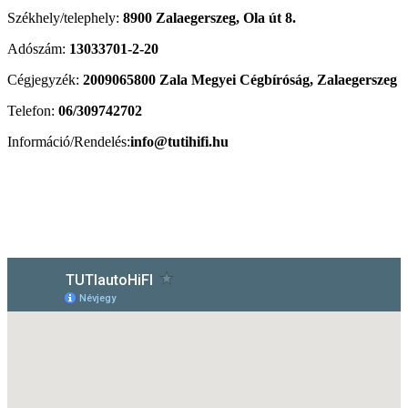
Székhely/telephely:
8900 Zalaegerszeg, Ola út 8.
Adószám:
13033701-2-20
Cégjegyzék:
2009065800 Zala Megyei Cégbíróság, Zalaegerszeg
Telefon:
06/309742702
Információ/Rendelés:
info@tutihifi.hu