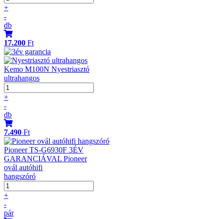
+
-
db
17.200
Ft
Kemo M100N Nyestriasztó
ultrahangos
+
-
db
7.490
Ft
Pioneer TS-G6930F 3ÉV
GARANCIÁVAL Pioneer
ovál autóhifi
hangszóró
+
-
pár