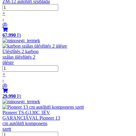
ZM-12 autóhifi szubláda
+
-
db
67.990
Ft
Ülésfűtés 2 karbon
szálas ülésfütés 2
ülésre
+
-
db
29.990
Ft
Pioneer TS-G130C 3ÉV
GARANCIÁVAL Pioneer 13
cm autóhifi komponens
szett