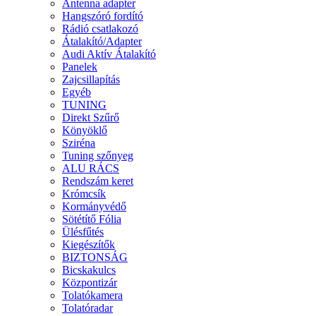
Antenna adapter
Hangszóró fordító
Rádió csatlakozó
Átalakító/Adapter
Audi Aktív Átalakító
Panelek
Zajcsillapítás
Egyéb
TUNING
Direkt Szűrő
Könyöklő
Sziréna
Tuning szőnyeg
ALU RÁCS
Rendszám keret
Krómcsík
Kormányvédő
Sötétítő Fólia
Ülésfűtés
Kiegészítők
BIZTONSÁG
Bicskakulcs
Központizár
Tolatókamera
Tolatóradar