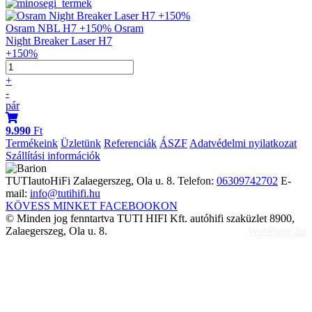
Osram NBL H7 +150% Osram
Night Breaker Laser H7
+150%
+
-
pár
9.990
Ft
Termékeink
Üzletünk
Referenciák
ÁSZF
Adatvédelmi nyilatkozat
Szállítási információk
TUTIautoHiFi
Zalaegerszeg, Ola u. 8.
Telefon:
06309742702
E-
mail:
info@tutihifi.hu
KÖVESS MINKET FACEBOOKON
© Minden jog fenntartva TUTI HIFI Kft. autóhifi szaküzlet 8900,
Zalaegerszeg, Ola u. 8.
WebPlane.hu