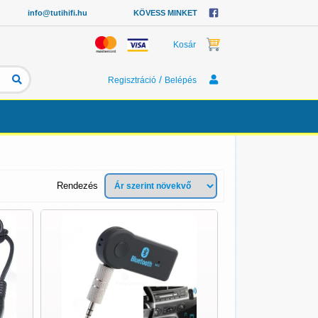
info@tutihifi.hu
KÖVESS MINKET
Kosár
/
Regisztráció
Belépés
Rendezés