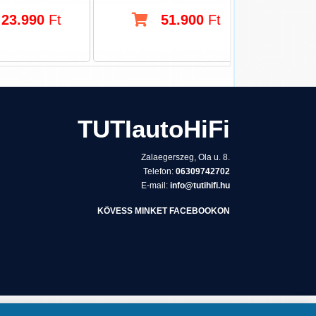
23.990
Ft
51.900
Ft
TUTIautoHiFi
Zalaegerszeg, Ola u. 8.
Telefon:
06309742702
E-mail:
info@tutihifi.hu
KÖVESS MINKET FACEBOOKON