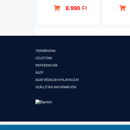
8.990
Ft
TERMÉKEINK
ÜZLETÜNK
REFERENCIÁK
ÁSZF
ADATVÉDELMI NYILATKOZAT
SZÁLLÍTÁSI INFORMÁCIÓK
© MINDEN JOG FENNTARTVA TUTI HIFI KFT. AUTÓHIFI SZAKÜZLET 