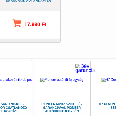
ÉS ANDROID AUTO ADAPTER
17.990
Ft
 SARU NIKKEL -
PIONEER MVH-S520BT 3ÉV
H7 XENON 
OR CSATLAKOZÓ
GARANCIÁVAL PIONEER
SZE
L, POZITÍV
AUTÓHIFI FEJEGYSÉG