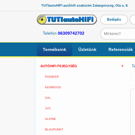
TUTIautoHIFI autóhifi szaküzlet Zalaegerszeg, Ola u. 8.
Belépés
Telefon
06309742702
Termékeink
Üzletünk
Referenciák
T
AUTÓHIFI FEJEGYSÉG
PIONEER
KENWOOD
SAL
JVC
ALPINE
BLAUPUNKT