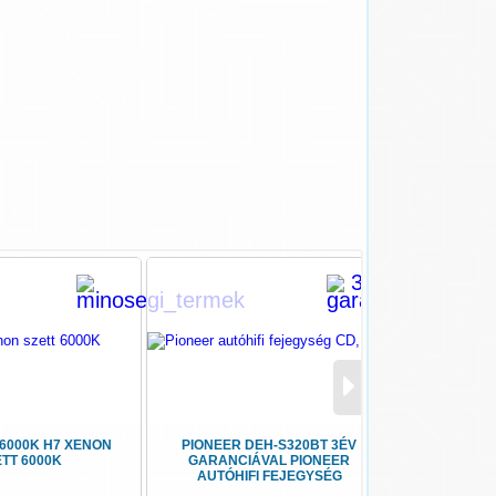
6000K H7 XENON
PIONEER DEH-S320BT 3ÉV
DLD 500
TT 6000K
GARANCIÁVAL PIONEER
DLD 50
AUTÓHIFI FEJEGYSÉG
SZU
CD,USB,BLUETOOTH