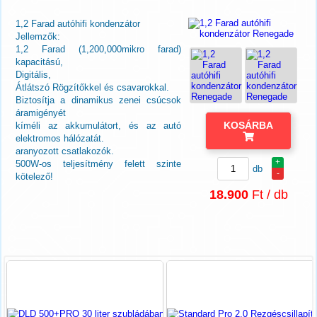
1,2 Farad autóhifi kondenzátor
Jellemzők:
1,2 Farad (1,200,000mikro farad)
kapacitású,
Digitális,
Átlátszó Rögzítőkkel és csavarokkal.
Biztosítja a dinamikus zenei csúcsok
áramigényét
KOSÁRBA
kíméli az akkumulátort, és az autó
elektromos hálózatát.
aranyozott csatlakozók.
+
500W-os teljesítmény felett szinte
db
-
kötelező!
18.900
Ft / db