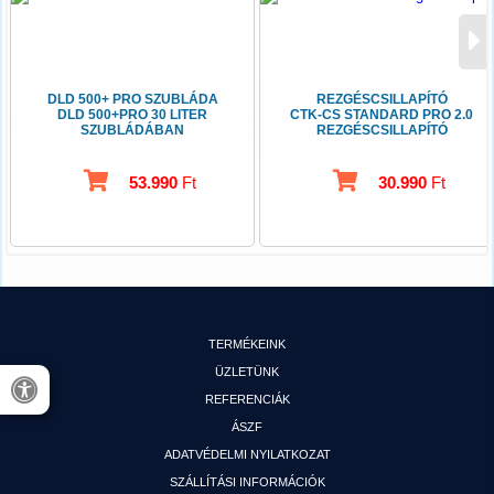
DLD 500+ PRO SZUBLÁDA
REZGÉSCSILLAPÍTÓ
DLD 500+PRO 30 LITER
CTK-CS STANDARD PRO 2.0
SZUBLÁDÁBAN
REZGÉSCSILLAPÍTÓ
CSOMAGBAN
53.990
Ft
30.990
Ft
TERMÉKEINK
ÜZLETÜNK
REFERENCIÁK
ÁSZF
ADATVÉDELMI NYILATKOZAT
SZÁLLÍTÁSI INFORMÁCIÓK