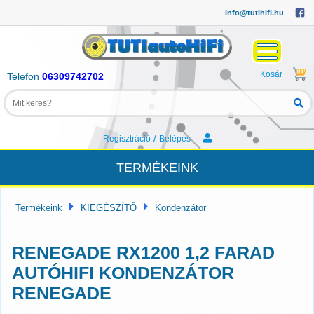
info@tutihifi.hu
Kosár
Telefon
06309742702
/
Regisztráció
Belépés
TERMÉKEINK
Termékeink
KIEGÉSZÍTŐ
Kondenzátor
RENEGADE RX1200 1,2 FARAD
AUTÓHIFI KONDENZÁTOR
RENEGADE