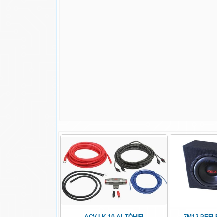
ACV LK-10 AUTÓHIFI
ZM12 REFLE