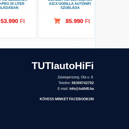
+PRO 30 LITER
KICX GORILLA AUTÓHIFI
GARANCIÁV
BLÁDÁBAN
SZUBLÁDA
CM AUTÓ
53.990
Ft
85.990
Ft
TUTIautoHiFi
Zalaegerszeg, Ola u. 8.
Telefon:
06309742702
E-mail:
info@tutihifi.hu
KÖVESS MINKET FACEBOOKON