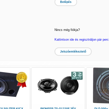
Belépés
Nincs még fiókja?
Kattintson ide és regisztráljon pár perc
Jelszóemlékeztető
X 50LITER KICX
PIONEER TS-G1320F 3ÉV
DLD 500+