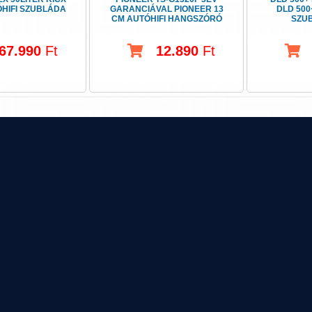
ÓHIFI SZUBLÁDA
GARANCIÁVAL PIONEER 13
DLD 500
CM AUTÓHIFI HANGSZÓRÓ
SZU
67.990
Ft
12.890
Ft