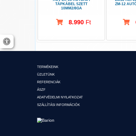
TÁPKÁBEL SZETT
ZM-12 AUT
10MM2/8GA
8.990
Ft
TERMÉKEINK
ÜZLETÜNK
REFERENCIÁK
ÁSZF
ADATVÉDELMI NYILATKOZAT
SZÁLLÍTÁSI INFORMÁCIÓK