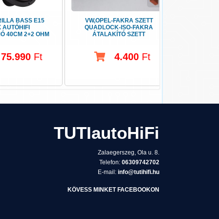
ILLA BASS E15
VW,OPEL-FAKRA SZETT
PIONEER 
X AUTÓHIFI
QUADLOCK-ISO-FAKRA
GARANC
Ó 40CM 2+2 OHM
ÁTALAKÍTÓ SZETT
AUTÓHI
USB
75.990
Ft
4.400
Ft
TUTIautoHiFi
Zalaegerszeg, Ola u. 8.
Telefon:
06309742702
E-mail:
info@tutihifi.hu
KÖVESS MINKET FACEBOOKON