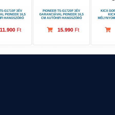
TS-G1710F 3ÉV
PIONEER TS-G1720F 3ÉV
KICX GOR
L PIONEER 16,5
GARANCIÁVAL PIONEER 16,5
KIC
IFI HANGSZÓRÓ
CM AUTÓHIFI HANGSZÓRÓ
MÉLYNYOM
11.900
Ft
15.990
Ft