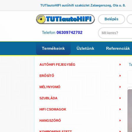
TUTIautoHIFI autóhifi szaküzlet Zalaegerszeg, Ola u. 8.
Belépés
Telefon
06309742702
Termékeink
Üzletünk
Referenciák
T
AUTÓHIFI FEJEGYSÉG
ERŐSÍTŐ
MÉLYNYOMÓ
SZUBLÁDA
HIFI CSOMAGOK
HANGSZÓRÓ
KOMPONENS SZETT