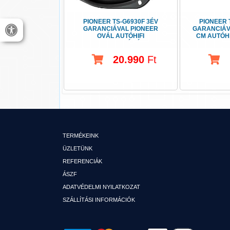
PIONEER TS-G6930F 3ÉV
PIONEER 
GARANCIÁVAL PIONEER
GARANCIÁVA
OVÁL AUTÓHIFI
CM AUTÓH
HANGSZÓRÓ
20.990
Ft
TERMÉKEINK
ÜZLETÜNK
REFERENCIÁK
ÁSZF
ADATVÉDELMI NYILATKOZAT
SZÁLLÍTÁSI INFORMÁCIÓK