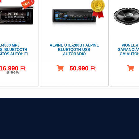
B4000 MP3
ALPINE UTE-200BT ALPINE
PIONEER 
S, BLUETOOTH
BLUETOOTH-USB
GARANCIÁV
ÍTÓS AUTÓHIFI
AUTÓRÁDIÓ
CM AUTÓH
16.990
Ft
50.990
Ft
18.990
Ft