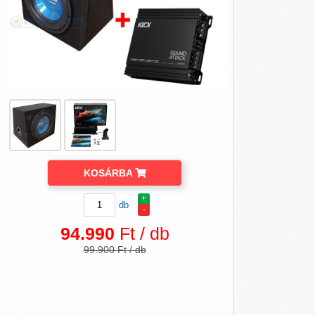
KOSÁRBA
+
db
-
94.990
Ft / db
99.900 Ft / db