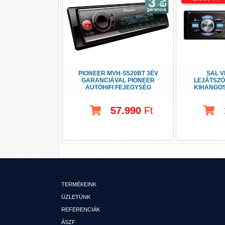
PIONEER MVH-S520BT 3ÉV
SAL V
GARANCIÁVAL PIONEER
LEJÁTSZÓ
AUTÓHIFI FEJEGYSÉG
KIHANGOS
57.990
Ft
TERMÉKEINK
ÜZLETÜNK
REFERENCIÁK
ÁSZF