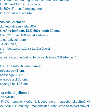
db 30 liter DLD zárt szubláda,
db 500+ÚJ típusú mélynyomó,
db Kicx SA 600 erősítő
zubláda jellemzői:
LD autóhifi szubláda 500+
0l reflex ládában, DLD 500+ szub 30 cm,
00WRMS/max.1000W teljesítmény,
zéles szivacs perem,
-Point pille,
arrott bevezető szál (a tartósságért)
3dB
agyarország kedvelt autóhifi szubládája 2019-ben is!*
00+ DLD autóhifi láda méretei:
zélessége 41 cm,
agassága 36 cm,
élysége alul 35 cm,
élysége felül 23 cm,
icx erősítő jellemzői:
icx SA600
j KICX monoblokk erősítő, kisebb méret, nagyobb teljesítmény!
icx SA600 D osztályú monoblokk autóhifi erősítő távvezérlővel