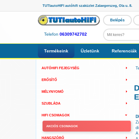
TUTIautoHIFI autóhifi szaküzlet Zalaegerszeg, Ola u. 8.
Belépés
Telefon
06309742702
Termékeink
Üzletünk
Referenciák
T
AUTÓHIFI FEJEGYSÉG
ERŐSÍTŐ
D
MÉLYNYOMÓ
E
SZUBLÁDA
HIFI CSOMAGOK
D
Z
AKCIÓS CSOMAGOK
d
A
HANGSZÓRÓ
A