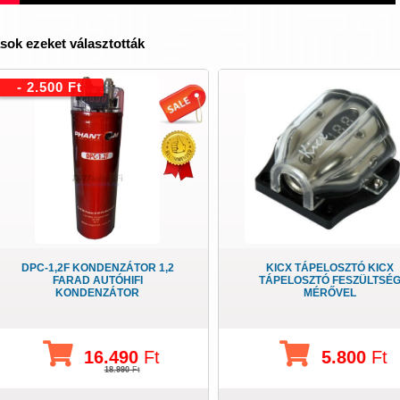
sok ezeket választották
- 2.500 Ft
DPC-1,2F KONDENZÁTOR 1,2
KICX TÁPELOSZTÓ KICX
FARAD AUTÓHIFI
TÁPELOSZTÓ FESZÜLTSÉ
KONDENZÁTOR
MÉRŐVEL
16.490
Ft
5.800
Ft
18.990
Ft