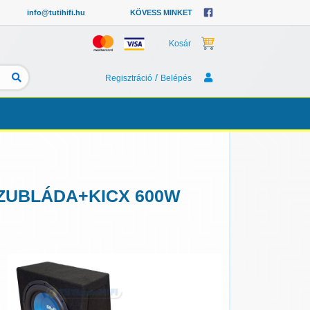
info@tutihifi.hu
KÖVESS MINKET
Kosár
/
Regisztráció
Belépés
SZUBLÁDA+KICX 600W