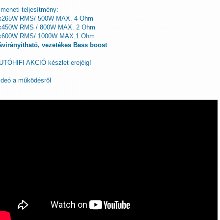
imeneti teljesítmény:
x265W RMS/ 500W MAX. 4 Ohm
x450W RMS / 800W MAX. 2 Ohm
x600W RMS/ 1000W MAX.1 Ohm
ávirányítható, vezetékes Bass boost
UTÓHIFI AKCIÓ készlet erejéig!
ideó a működésről