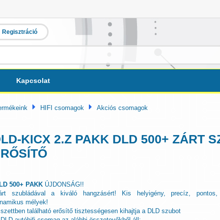
Regisztráció
Kapcsolat
ermékeink
HIFI csomagok
Akciós csomagok
LD-KICX 2.Z PAKK DLD 500+ ZÁRT 
RŐSÍTŐ
LD 500+ PAKK
ÚJDONSÁG!!
árt szubládával a kiváló hangzásért! Kis helyigény, precíz, pontos,
inamikus mélyek!
 szettben található erősítő tisztességesen kihajtja a DLD szubot
 DLD autóhifi csomag az alábbi összetevőkből áll: