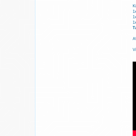
K
1
1
1
T
A
V