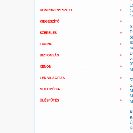
1
KOMPONENS SZETT
1
1
KIEGÉSZÍTŐ
S
D
SZERELÉS
5
6
TUNING
s
Du
BIZTONSÁG
v
9
XENON
M
LED VILÁGÍTÁS
5
S
MULTIMÉDIA
M
M
ÜLÉSFŰTÉS
M
K
K
Ú
K