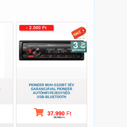
- 2.000 Ft
PIONEER MVH-S320BT 3ÉV
G
GARANCIÁVAL PIONEER
AUTÓHIFI FEJEGYSÉG
USB-BLUETOOTH
37.990
Ft
39.990
Ft