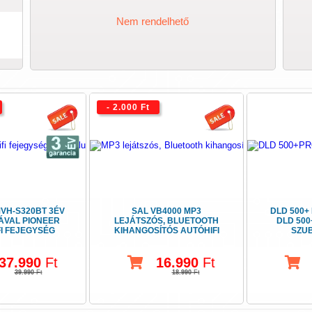
Nem rendelhető
- 2.000 Ft
VH-S320BT 3ÉV
SAL VB4000 MP3
DLD 500+
ÁVAL PIONEER
LEJÁTSZÓS, BLUETOOTH
DLD 500
I FEJEGYSÉG
KIHANGOSÍTÓS AUTÓHIFI
SZU
BLUETOOTH
37.990
Ft
16.990
Ft
39.990
Ft
18.990
Ft