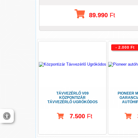
89.990
Ft
- 2.000 Ft
TÁVVEZÉRLŐ V09
PIONEER M
KÖZPONTIZÁR
GARANCI
TÁVVEZÉRLŐ UGRÓKÓDOS
AUTÓHIF
USB-
7.500
Ft