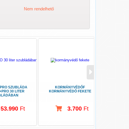
Nem rendelhető
 PRO SZUBLÁDA
KORMÁNYVÉDŐF
OSRAM NBL
+PRO 30 LITER
KORMÁNYVÉDŐ FEKETE
NIGHT BR
BLÁDÁBAN
53.990
Ft
3.700
Ft