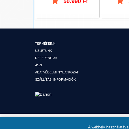
50.990
Ft
TERMÉKEINK
ÜZLETÜNK
REFERENCIÁK
ÁSZF
ADATVÉDELMI NYILATKOZAT
SZÁLLÍTÁSI INFORMÁCIÓK
© MINDEN JOG FENNTARTVA TUTI HIFI KFT. AUTÓHIFI SZAKÜZLET 
A webhely használatával