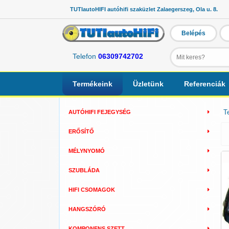
TUTIautoHIFI autóhifi szaküzlet Zalaegerszeg, Ola u. 8.
Belépés
Telefon
06309742702
Termékeink
Üzletünk
Referenciák
T
AUTÓHIFI FEJEGYSÉG
ERŐSÍTŐ
MÉLYNYOMÓ
SZUBLÁDA
HIFI CSOMAGOK
HANGSZÓRÓ
KOMPONENS SZETT