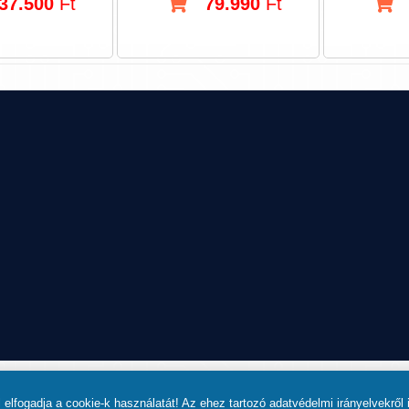
37.500
Ft
79.990
Ft
8900, ZALAEGERSZEG, OLA U. 8.
 elfogadja a cookie-k használatát! Az ehez tartozó adatvédelmi irányelvekről