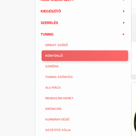
KIEGÉSZÍTŐ
SZERELÉS
TUNING
DIREKT SZŰRŐ
KÖNYÖKLŐ
SZIRÉNA
TUNING SZŐNYEG
ALU RÁCS
RENDSZÁM KERET
KRÓMCSÍK
KORMÁNYVÉDŐ
SÖTÉTÍTŐ FÓLIA