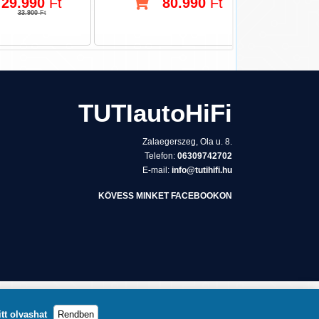
29.990
Ft
80.990
Ft
33.900
Ft
TUTIautoHiFi
Zalaegerszeg, Ola u. 8.
Telefon:
06309742702
E-mail:
info@tutihifi.hu
KÖVESS MINKET FACEBOOKON
itt olvashat
Rendben
WebPlane.hu