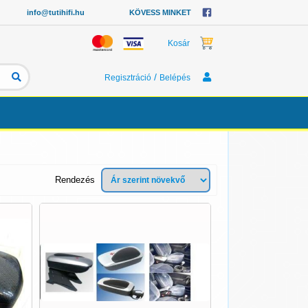
info@tutihifi.hu
KÖVESS MINKET
Kosár
/
Regisztráció
Belépés
Rendezés