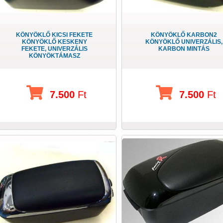
KÖNYÖKLŐ KICSI FEKETE
KÖNYÖKLŐ KARBON2
KÖNYÖKLŐ KESKENY
KÖNYÖKLŐ UNIVERZÁLIS,
FEKETE, UNIVERZÁLIS
KARBON MINTÁS
KÖNYÖKTÁMASZ
7.500
Ft
7.500
Ft