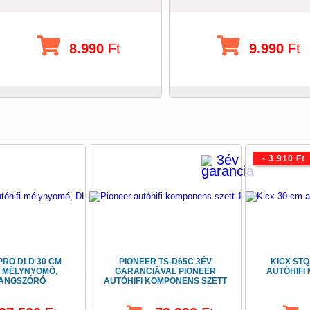
8.990
Ft
9.990
Ft
- 3.910 Ft
PRO DLD 30 CM
PIONEER TS-D65C 3ÉV
KICX STQ
I MÉLYNYOMÓ,
GARANCIÁVAL PIONEER
AUTÓHIFI
HANGSZÓRÓ
AUTÓHIFI KOMPONENS SZETT
16,5 CM