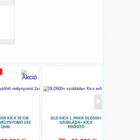
300 KICX 30 CM
DLD KICX 1. PAKK DLD500+
PIONEER 
 MÉLYNYOMÓ 2X4
SZUBLÁDA+ KICX
3ÉV GARA
OHM
ERŐSÍTŐ
APPRAD
T