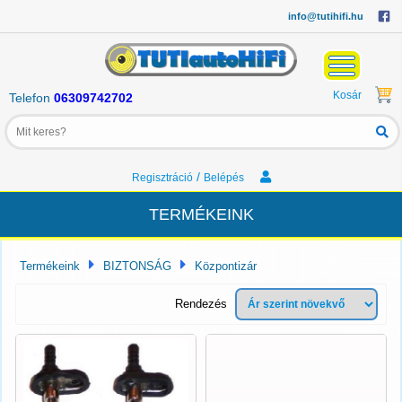
info@tutihifi.hu
Kosár
Telefon
06309742702
/
Regisztráció
Belépés
TERMÉKEINK
Termékeink
BIZTONSÁG
Központizár
Rendezés