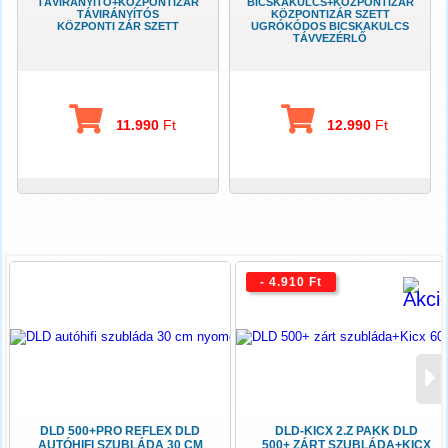
TÁVIRÁNYÍTÓ+KÖZPONTIZÁR
BICSKAKULCS+KÖZPONTIZÁR
TÁVIRÁNYÍTÓS
KÖZPONTIZÁR SZETT
KÖZPONTI ZÁR SZETT
UGRÓKÓDOS BICSKAKULCS
TÁVVEZÉRLŐ
11.990
Ft
12.990
Ft
- 4.910 Ft
DLD 500+PRO REFLEX DLD
DLD-KICX 2.Z PAKK DLD
AUTÓHIFI SZUBLÁDA 30 CM
500+ ZÁRT SZUBLÁDA+KICX