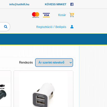
info@tutihifi.hu
KÖVESS MINKET
Kosár
/
Regisztráció
Belépés
Rendezés