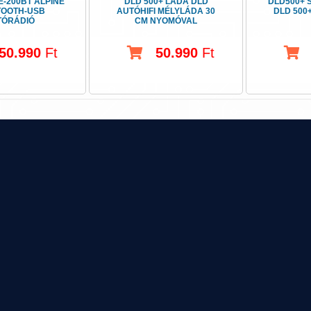
E-200BT ALPINE
DLD 500+ LÁDA DLD
DLD500+ 
TOOTH-USB
AUTÓHIFI MÉLYLÁDA 30
DLD 500
TÓRÁDIÓ
CM NYOMÓVAL
50.990
Ft
50.990
Ft