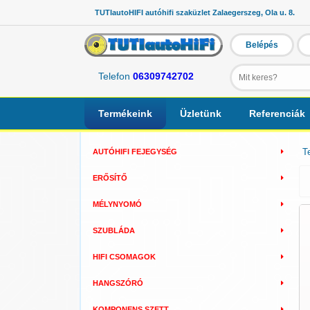
TUTIautoHIFI autóhifi szaküzlet Zalaegerszeg, Ola u. 8.
Belépés
Telefon
06309742702
Termékeink
Üzletünk
Referenciák
T
AUTÓHIFI FEJEGYSÉG
ERŐSÍTŐ
MÉLYNYOMÓ
SZUBLÁDA
HIFI CSOMAGOK
HANGSZÓRÓ
KOMPONENS SZETT