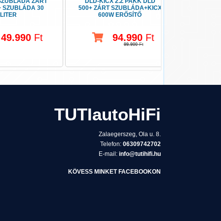
SZUBLÁDA ZÁRT
DLD-KICX 2.Z PAKK DLD
REND
+ SZUBLÁDA 30
500+ ZÁRT SZUBLÁDA+KICX
TOL
LITER
600W ERŐSÍTŐ
RENDS
49.990
Ft
94.990
Ft
99.900
Ft
TUTIautoHiFi
Zalaegerszeg, Ola u. 8.
Telefon:
06309742702
E-mail:
info@tutihifi.hu
KÖVESS MINKET FACEBOOKON