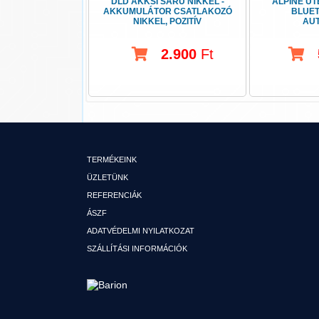
DLD AKKSI SARU NIKKEL -
ALPINE UT
AKKUMULÁTOR CSATLAKOZÓ
BLUE
NIKKEL, POZITÍV
AU
2.900
Ft
TERMÉKEINK
ÜZLETÜNK
REFERENCIÁK
ÁSZF
ADATVÉDELMI NYILATKOZAT
SZÁLLÍTÁSI INFORMÁCIÓK