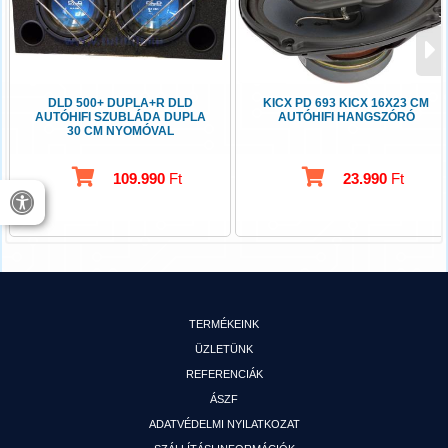
DLD 500+ DUPLA+R DLD
KICX PD 693 KICX 16X23 CM
AUTÓHIFI SZUBLÁDA DUPLA
AUTÓHIFI HANGSZÓRÓ
30 CM NYOMÓVAL
109.990
Ft
23.990
Ft
TERMÉKEINK
ÜZLETÜNK
REFERENCIÁK
ÁSZF
ADATVÉDELMI NYILATKOZAT