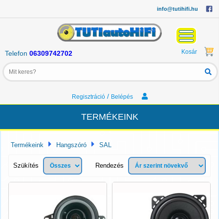
info@tutihifi.hu
Kosár
Telefon
06309742702
/
Regisztráció
Belépés
TERMÉKEINK
Termékeink
Hangszóró
SAL
Szükítés
Rendezés