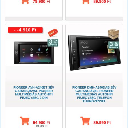
79.900
Ft
89.900
Ft
- -4.910 Ft
PIONEER AVH-A240BT 3ÉV
PIONEER DMH-A240DAB 3ÉV
GARANCIÁVAL PIONEER
GARANCIÁVAL PIONEER
MULTIMÉDIÁS AUTÓHIFI
MULTIMÉDIÁS AUTÓHIFI
FEJEGYSÉG 2 DIN
FEJEGYSÉG TELEFON
TÜKRÖZÉSSEL
94.900
Ft
89.990
Ft
89.990
Ft