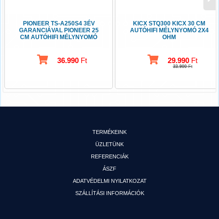
PIONEER TS-A250S4 3ÉV
KICX STQ300 KICX 30 CM
GARANCIÁVAL PIONEER 25
AUTÓHIFI MÉLYNYOMÓ 2X4
CM AUTÓHIFI MÉLYNYOMÓ
OHM
4 OHM
36.990
Ft
29.990
Ft
33.900
Ft
TERMÉKEINK
ÜZLETÜNK
REFERENCIÁK
ÁSZF
ADATVÉDELMI NYILATKOZAT
SZÁLLÍTÁSI INFORMÁCIÓK