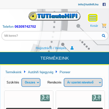
info@tutihifi.hu
Kosár
Telefon
06309742702
/
Regisztráció
Belépés
TERMÉKEINK
Termékeink
Autóhifi fejegység
Pioneer
Szükítés
Rendezés