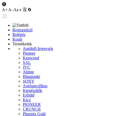
A+
A-
Aa
◐
🗒
🔄
Regisztráció
Belépés
Kosár
Termékeink
Autóhifi fejegység
Pioneer
Kenwood
SAL
JVC
Alpine
Blaupunkt
SONY
Autóspecifikus
Kiegészítők
Erősítő
Kicx
PIONEER
CRUNCH
Phoenix Gold