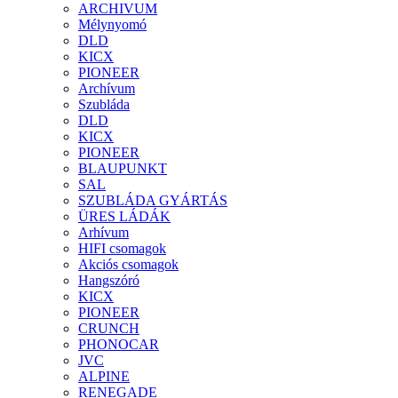
ARCHIVUM
Mélynyomó
DLD
KICX
PIONEER
Archívum
Szubláda
DLD
KICX
PIONEER
BLAUPUNKT
SAL
SZUBLÁDA GYÁRTÁS
ÜRES LÁDÁK
Arhívum
HIFI csomagok
Akciós csomagok
Hangszóró
KICX
PIONEER
CRUNCH
PHONOCAR
JVC
ALPINE
RENEGADE