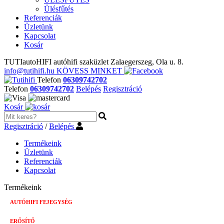
Ülésfűtés
Referenciák
Üzletünk
Kapcsolat
Kosár
TUTIautoHIFI autóhifi szaküzlet Zalaegerszeg, Ola u. 8.
info@tutihifi.hu
KÖVESS MINKET
Telefon
06309742702
Telefon
06309742702
Belépés
Regisztráció
Kosár
Regisztráció
/
Belépés
Termékeink
Üzletünk
Referenciák
Kapcsolat
Termékeink
AUTÓHIFI FEJEGYSÉG
ERŐSÍTŐ