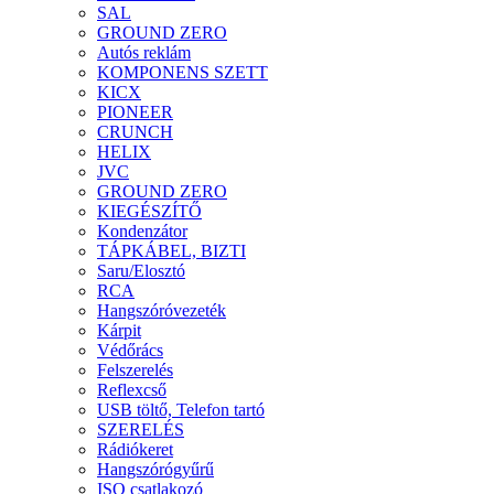
SAL
GROUND ZERO
Autós reklám
KOMPONENS SZETT
KICX
PIONEER
CRUNCH
HELIX
JVC
GROUND ZERO
KIEGÉSZÍTŐ
Kondenzátor
TÁPKÁBEL, BIZTI
Saru/Elosztó
RCA
Hangszóróvezeték
Kárpit
Védőrács
Felszerelés
Reflexcső
USB töltő, Telefon tartó
SZERELÉS
Rádiókeret
Hangszórógyűrű
ISO csatlakozó