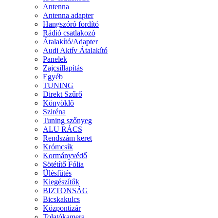
Antenna
Antenna adapter
Hangszóró fordító
Rádió csatlakozó
Átalakító/Adapter
Audi Aktív Átalakító
Panelek
Zajcsillapítás
Egyéb
TUNING
Direkt Szűrő
Könyöklő
Sziréna
Tuning szőnyeg
ALU RÁCS
Rendszám keret
Krómcsík
Kormányvédő
Sötétítő Fólia
Ülésfűtés
Kiegészítők
BIZTONSÁG
Bicskakulcs
Központizár
Tolatókamera