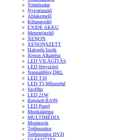
Tolatóradar
Nyestriasztó
Ablakemelő
Kihangosító
EXIDE AKKU
Menetrögzítő
XENON
XENONSZETT
Halogén Izzók
Xenon Alkatrész
LED VILÁGÍTÁS
LED fényszóró
Nappalifény,DRL
LED T10
LED T5,Műszerfal
Szoffita
LED 21W
Bajonett,BA9S
LED Panel
Munkalámpa
MULTIMÉDIA
Monitorok
Tetőmonitor
Tetőmonitor DVD
ÜLÉSFŰTÉS