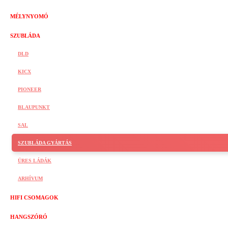
MÉLYNYOMÓ
SZUBLÁDA
DLD
KICX
PIONEER
BLAUPUNKT
SAL
SZUBLÁDA GYÁRTÁS
ÜRES LÁDÁK
ARHÍVUM
HIFI CSOMAGOK
HANGSZÓRÓ