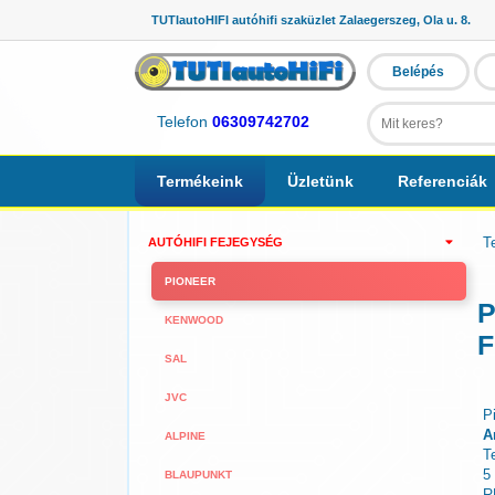
TUTIautoHIFI autóhifi szaküzlet Zalaegerszeg, Ola u. 8.
Belépés
Telefon
06309742702
Termékeink
Üzletünk
Referenciák
T
AUTÓHIFI FEJEGYSÉG
PIONEER
P
KENWOOD
F
SAL
JVC
P
A
ALPINE
T
5
BLAUPUNKT
R