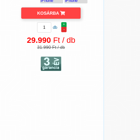
KOSÁRBA
+
db
-
29.990
Ft / db
31.990 Ft / db