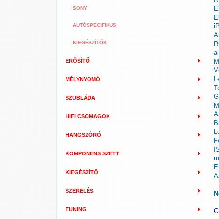
E
SONY
E
AUTÓSPECIFIKUS
i
A
KIEGÉSZÍTŐK
R
a
ERŐSÍTŐ
M
V
L
MÉLYNYOMÓ
T
G
SZUBLÁDA
M
A
HIFI CSOMAGOK
B
L
HANGSZÓRÓ
F
I
KOMPONENS SZETT
m
E
KIEGÉSZÍTŐ
A
SZERELÉS
N
TUNING
G