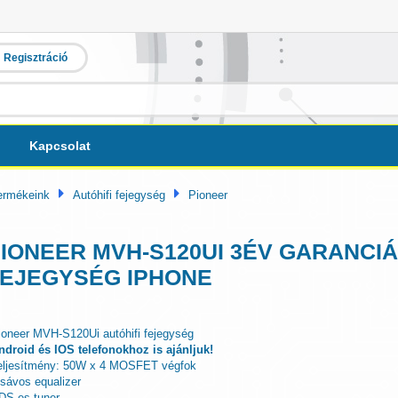
Regisztráció
Kapcsolat
ermékeink
Autóhifi fejegység
Pioneer
IONEER MVH-S120UI 3ÉV GARANCI
EJEGYSÉG IPHONE
ioneer MVH-S120Ui autóhifi fejegység
ndroid és IOS telefonokhoz is ajánljuk!
eljesítmény: 50W x 4 MOSFET végfok
 sávos equalizer
DS-es tuner