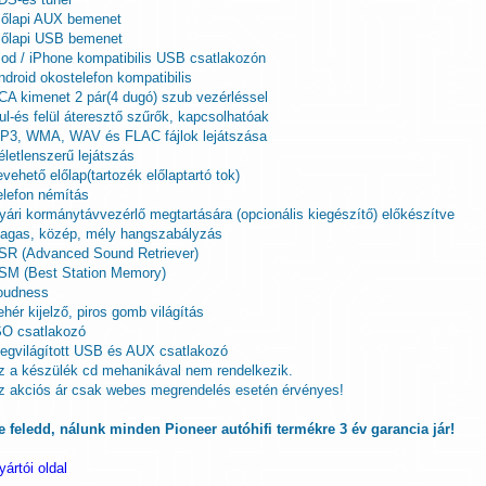
lőlapi AUX bemenet
lőlapi USB bemenet
Pod / iPhone kompatibilis USB csatlakozón
ndroid okostelefon kompatibilis
CA kimenet 2 pár(4 dugó) szub vezérléssel
lul-és felül áteresztő szűrők, kapcsolhatóak
P3, WMA, WAV és FLAC fájlok lejátszása
életlenszerű lejátszás
evehető előlap(tartozék előlaptartó tok)
elefon némítás
yári kormánytávvezérlő megtartására (opcionális kiegészítő) előkészítve
agas, közép, mély hangszabályzás
SR (Advanced Sound Retriever)
SM (Best Station Memory)
oudness
ehér kijelző, piros gomb világítás
SO csatlakozó
egvilágított USB és AUX csatlakozó
z a készülék cd mehanikával nem rendelkezik.
z akciós ár csak webes megrendelés esetén érvényes!
e feledd, nálunk minden Pioneer autóhifi termékre 3 év garancia jár!
yártói oldal