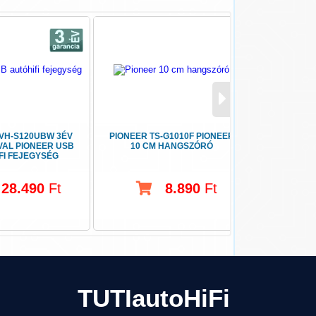
VH-S120UBW 3ÉV
PIONEER TS-G1010F PIONEER
ÜLÉSFŰ
AL PIONEER USB
10 CM HANGSZÓRÓ
SZÁLAS
FI FEJEGYSÉG
28.490
Ft
8.890
Ft
TUTIautoHiFi