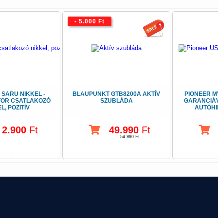
- 5.000 Ft
 SARU NIKKEL -
BLAUPUNKT GTB8200A AKTÍV
PIONEER M
OR CSATLAKOZÓ
SZUBLÁDA
GARANCIÁV
L, POZITÍV
AUTÓHI
2.900
Ft
49.990
Ft
54.990
Ft