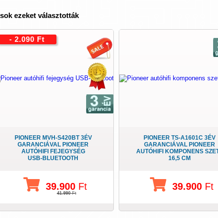
sok ezeket választották
- 2.090 Ft
PIONEER MVH-S420BT 3ÉV
PIONEER TS-A1601C 3ÉV
GARANCIÁVAL PIONEER
GARANCIÁVAL PIONEER
AUTÓHIFI FEJEGYSÉG
AUTÓHIFI KOMPONENS SZE
USB-BLUETOOTH
16,5 CM
39.900
Ft
39.900
Ft
41.990
Ft