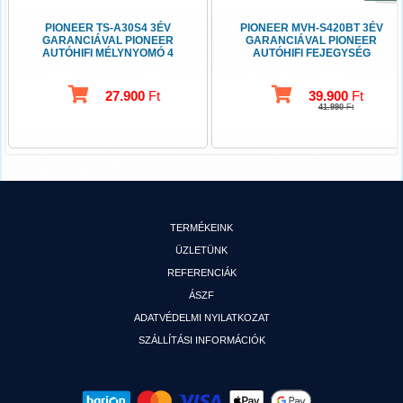
PIONEER TS-A30S4 3ÉV
PIONEER MVH-S420BT 3ÉV
GARANCIÁVAL PIONEER
GARANCIÁVAL PIONEER
AUTÓHIFI MÉLYNYOMÓ 4
AUTÓHIFI FEJEGYSÉG
OHM
USB-BLUETOOTH
27.900
Ft
39.900
Ft
41.990
Ft
TERMÉKEINK
ÜZLETÜNK
REFERENCIÁK
ÁSZF
ADATVÉDELMI NYILATKOZAT
SZÁLLÍTÁSI INFORMÁCIÓK