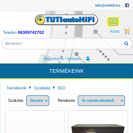
info@tutihifi.hu
Kosár
Telefon
06309742702
/
Regisztráció
Belépés
TERMÉKEINK
Termékeink
Szubláda
DLD
Szükítés
Rendezés