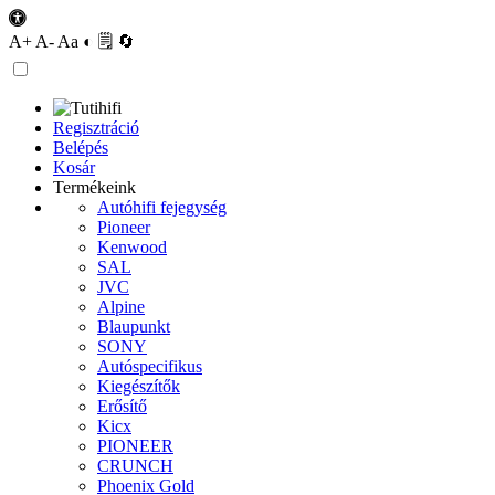
A+
A-
Aa
◐
🗒
🔄
Regisztráció
Belépés
Kosár
Termékeink
Autóhifi fejegység
Pioneer
Kenwood
SAL
JVC
Alpine
Blaupunkt
SONY
Autóspecifikus
Kiegészítők
Erősítő
Kicx
PIONEER
CRUNCH
Phoenix Gold