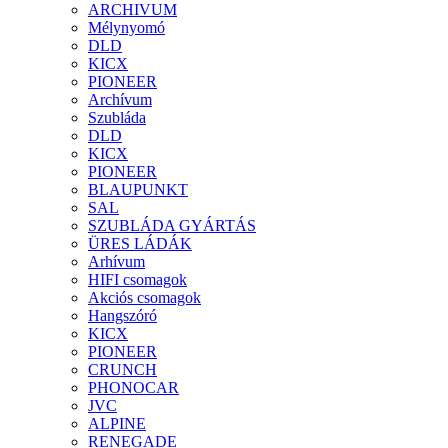
ARCHIVUM
Mélynyomó
DLD
KICX
PIONEER
Archívum
Szubláda
DLD
KICX
PIONEER
BLAUPUNKT
SAL
SZUBLÁDA GYÁRTÁS
ÜRES LÁDÁK
Arhívum
HIFI csomagok
Akciós csomagok
Hangszóró
KICX
PIONEER
CRUNCH
PHONOCAR
JVC
ALPINE
RENEGADE