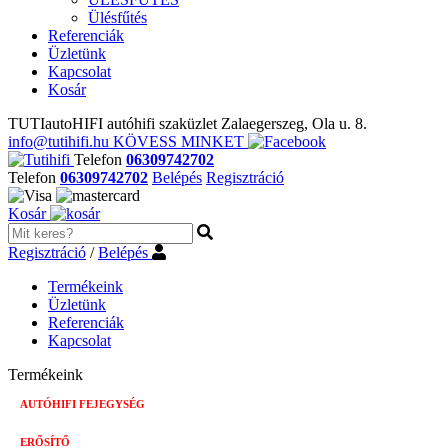
Ülésfűtés
Referenciák
Üzletünk
Kapcsolat
Kosár
TUTIautoHIFI autóhifi szaküzlet Zalaegerszeg, Ola u. 8.
info@tutihifi.hu
KÖVESS MINKET
Telefon
06309742702
Telefon
06309742702
Belépés
Regisztráció
Kosár
Regisztráció
/
Belépés
Termékeink
Üzletünk
Referenciák
Kapcsolat
Termékeink
AUTÓHIFI FEJEGYSÉG
ERŐSÍTŐ