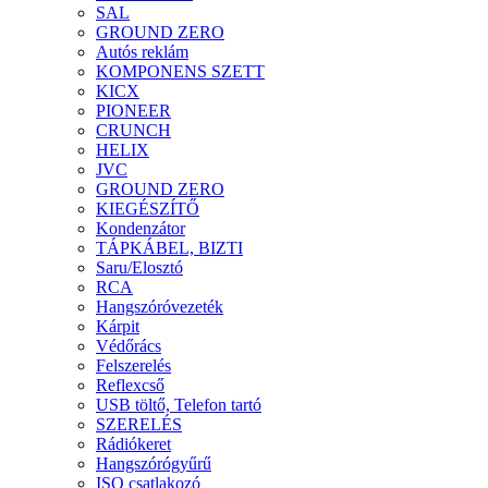
SAL
GROUND ZERO
Autós reklám
KOMPONENS SZETT
KICX
PIONEER
CRUNCH
HELIX
JVC
GROUND ZERO
KIEGÉSZÍTŐ
Kondenzátor
TÁPKÁBEL, BIZTI
Saru/Elosztó
RCA
Hangszóróvezeték
Kárpit
Védőrács
Felszerelés
Reflexcső
USB töltő, Telefon tartó
SZERELÉS
Rádiókeret
Hangszórógyűrű
ISO csatlakozó