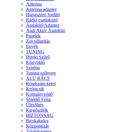
Antenna
Antenna adapter
Hangszóró fordító
Rádió csatlakozó
Átalakító/Adapter
Audi Aktív Átalakító
Panelek
Zajcsillapítás
Egyéb
TUNING
Direkt Szűrő
Könyöklő
Sziréna
Tuning szőnyeg
ALU RÁCS
Rendszám keret
Krómcsík
Kormányvédő
Sötétítő Fólia
Ülésfűtés
Kiegészítők
BIZTONSÁG
Bicskakulcs
Központizár
Tolatókamera