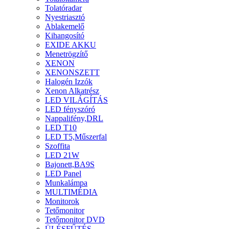
Tolatóradar
Nyestriasztó
Ablakemelő
Kihangosító
EXIDE AKKU
Menetrögzítő
XENON
XENONSZETT
Halogén Izzók
Xenon Alkatrész
LED VILÁGÍTÁS
LED fényszóró
Nappalifény,DRL
LED T10
LED T5,Műszerfal
Szoffita
LED 21W
Bajonett,BA9S
LED Panel
Munkalámpa
MULTIMÉDIA
Monitorok
Tetőmonitor
Tetőmonitor DVD
ÜLÉSFŰTÉS