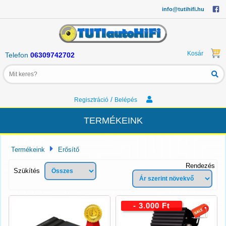
info@tutihifi.hu
Kosár
Telefon
06309742702
/
Regisztráció
Belépés
TERMÉKEINK
Termékeink
Erősítő
Rendezés
Szükítés
- 3.000 Ft