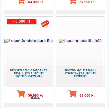
53.900
Ft
57.990
Ft
- 5.000 Ft
KICX RX2.200 2 CSATORNÁS
PHOENIX GOLD Z3004I 4
HIDALHATÓ AUTÓHIFI
CSATORNÁS AUTÓHIFI
ERŐSÍTŐ 1000W MAX.
ERŐSÍTŐ
56.990
Ft
63.000
Ft
61.990
Ft