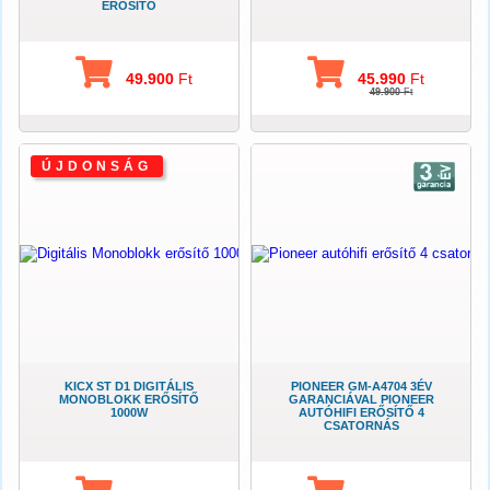
ERŐSÍTŐ
49.900
Ft
45.990
Ft
49.900
Ft
ÚJDONSÁG
KICX ST D1 DIGITÁLIS
PIONEER GM-A4704 3ÉV
MONOBLOKK ERŐSÍTŐ
GARANCIÁVAL PIONEER
1000W
AUTÓHIFI ERŐSÍTŐ 4
CSATORNÁS