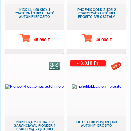
KICX LL 4.90 KICX 4
PHOENIX GOLD Z1502I 2
CSATORNÁS HIDALHATÓ
CSATORNÁS AUTÓHIFI
AUTÓHIFI ERŐSÍTŐ
ERŐSÍTŐ A/B OSZTÁLY
45.990
Ft
49.000
Ft
- 3.910 Ft
PIONEER GM-D1004 3ÉV
KICX SA 600 MONOBLOKK
GARANCIÁVAL PIONEER 4
AUTÓHIFI ERŐSÍTŐ
CSATORNÁS AUTÓHIFI