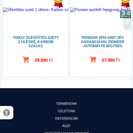
TORAY ÜLÉSFŰTÉS SZETT
PIONEER SPH-10BT 3ÉV
2 ÜLÉSRE, KARBON
GARANCIÁVAL PIONEER
SZÁLAS
AUTÓHIFI FEJEGYSÉG
APPRADIO
29.990
Ft
57.990
Ft
TERMÉKEINK
ÜZLETÜNK
REFERENCIÁK
ÁSZF