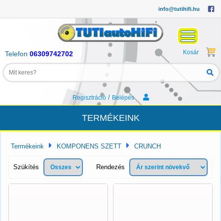
info@tutihifi.hu
Kosár
Telefon
06309742702
/
Regisztráció
Belépés
TERMÉKEINK
Termékeink
KOMPONENS SZETT
CRUNCH
Szükítés
Rendezés