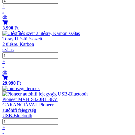
+
-
db
3.990
Ft
Toray Ülésfűtés szett
2 ülésre, Karbon
szálas
+
-
db
29.990
Ft
Pioneer MVH-S320BT 3ÉV
GARANCIÁVAL Pioneer
autóhifi fejegység
USB-Bluetooth
+
-