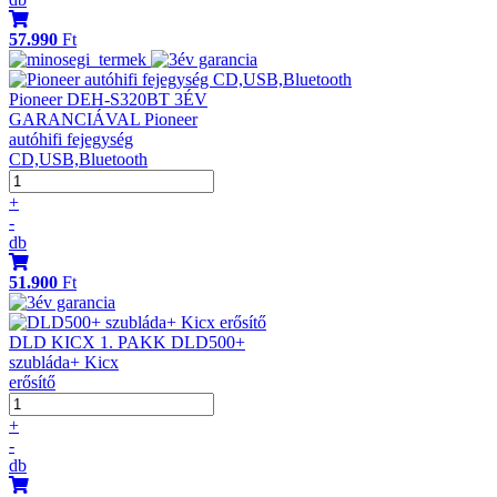
57.990
Ft
Pioneer DEH-S320BT 3ÉV
GARANCIÁVAL Pioneer
autóhifi fejegység
CD,USB,Bluetooth
+
-
db
51.900
Ft
DLD KICX 1. PAKK DLD500+
szubláda+ Kicx
erősítő
+
-
db