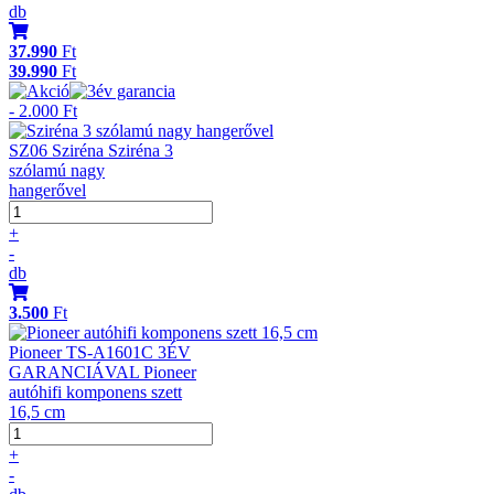
db
37.990
Ft
39.990
Ft
- 2.000 Ft
SZ06 Sziréna Sziréna 3
szólamú nagy
hangerővel
+
-
db
3.500
Ft
Pioneer TS-A1601C 3ÉV
GARANCIÁVAL Pioneer
autóhifi komponens szett
16,5 cm
+
-