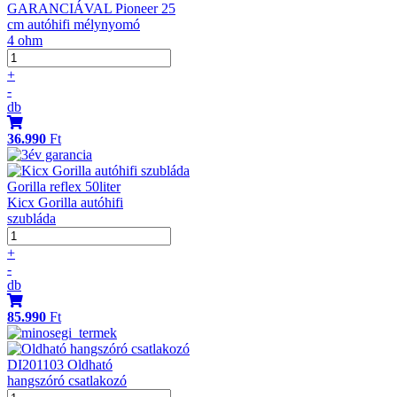
GARANCIÁVAL Pioneer 25
cm autóhifi mélynyomó
4 ohm
+
-
db
36.990
Ft
Gorilla reflex 50liter
Kicx Gorilla autóhifi
szubláda
+
-
db
85.990
Ft
DI201103 Oldható
hangszóró csatlakozó