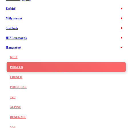
Erősítő
Mélynyomó
Szubláda
HIFI csomagok
Hangszóró
KICX
PIONEER
CRUNCH
PHONOCAR
JVC
ALPINE
RENEGADE
SAL