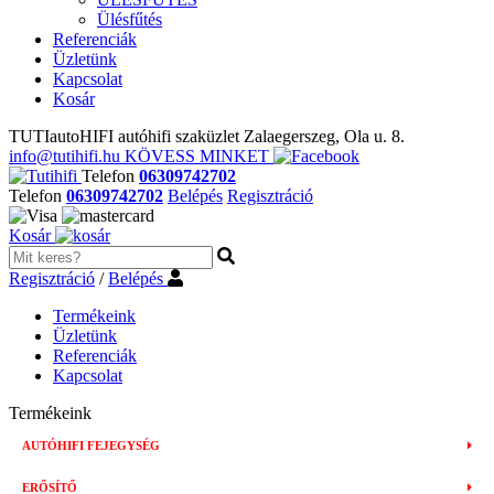
Ülésfűtés
Referenciák
Üzletünk
Kapcsolat
Kosár
TUTIautoHIFI autóhifi szaküzlet Zalaegerszeg, Ola u. 8.
info@tutihifi.hu
KÖVESS MINKET
Telefon
06309742702
Telefon
06309742702
Belépés
Regisztráció
Kosár
Regisztráció
/
Belépés
Termékeink
Üzletünk
Referenciák
Kapcsolat
Termékeink
AUTÓHIFI FEJEGYSÉG
ERŐSÍTŐ