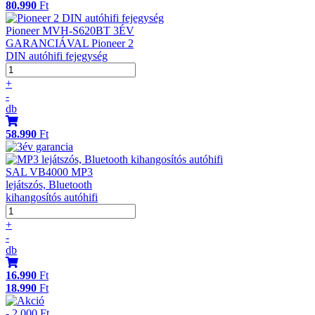
80.990
Ft
Pioneer MVH-S620BT 3ÉV
GARANCIÁVAL Pioneer 2
DIN autóhifi fejegység
+
-
db
58.990
Ft
SAL VB4000 MP3
lejátszós, Bluetooth
kihangosítós autóhifi
+
-
db
16.990
Ft
18.990
Ft
- 2.000 Ft