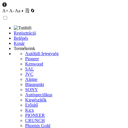
A+
A-
Aa
◐
🗒
🔄
Regisztráció
Belépés
Kosár
Termékeink
Autóhifi fejegység
Pioneer
Kenwood
SAL
JVC
Alpine
Blaupunkt
SONY
Autóspecifikus
Kiegészítők
Erősítő
Kicx
PIONEER
CRUNCH
Phoenix Gold