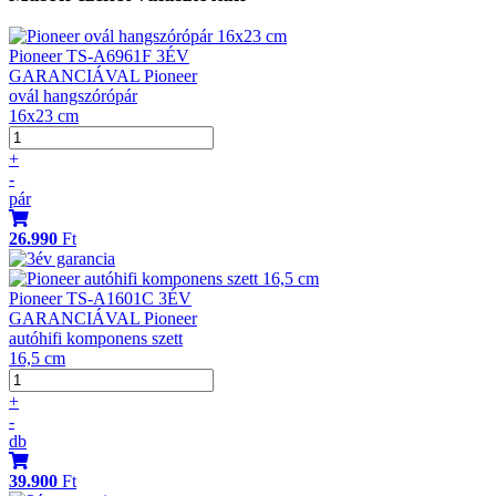
Pioneer TS-A6961F 3ÉV
GARANCIÁVAL Pioneer
ovál hangszórópár
16x23 cm
+
-
pár
26.990
Ft
Pioneer TS-A1601C 3ÉV
GARANCIÁVAL Pioneer
autóhifi komponens szett
16,5 cm
+
-
db
39.900
Ft