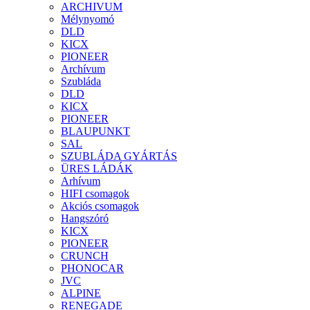
ARCHIVUM
Mélynyomó
DLD
KICX
PIONEER
Archívum
Szubláda
DLD
KICX
PIONEER
BLAUPUNKT
SAL
SZUBLÁDA GYÁRTÁS
ÜRES LÁDÁK
Arhívum
HIFI csomagok
Akciós csomagok
Hangszóró
KICX
PIONEER
CRUNCH
PHONOCAR
JVC
ALPINE
RENEGADE