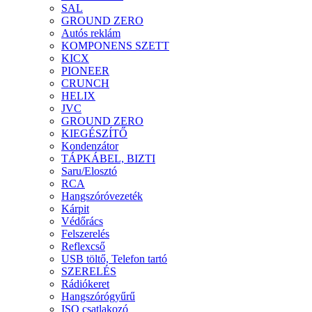
SAL
GROUND ZERO
Autós reklám
KOMPONENS SZETT
KICX
PIONEER
CRUNCH
HELIX
JVC
GROUND ZERO
KIEGÉSZÍTŐ
Kondenzátor
TÁPKÁBEL, BIZTI
Saru/Elosztó
RCA
Hangszóróvezeték
Kárpit
Védőrács
Felszerelés
Reflexcső
USB töltő, Telefon tartó
SZERELÉS
Rádiókeret
Hangszórógyűrű
ISO csatlakozó