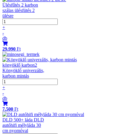
Ülésfűtés 2 karbon
szálas ülésfütés 2
ülésre
+
-
db
29.990
Ft
könyöklő karbon2
Könyöklő univerzális,
karbon mintás
+
-
db
7.500
Ft
DLD 500+ láda DLD
autóhifi mélyláda 30
cm nyomóval