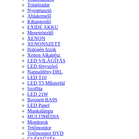
Tolatóradar
Nyestriasztó
Ablakemelő
Kihangosító
EXIDE AKKU
Menetrögzítő
XENON
XENONSZETT
Halogén Izzók
Xenon Alkatrész
LED VILÁGÍTÁS
LED fényszóró
Nappalifény,DRL
LED T10
LED T5,Műszerfal
Szoffita
LED 21W
Bajonett,BA9S
LED Panel
Munkalámpa
MULTIMÉDIA
Monitorok
Tetőmonitor
Tetőmonitor DVD
ÜLÉSFŰTÉS