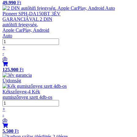
49.990
Ft
Pioneer SPH-DA150BT 3ÉV
GARANCIÁVAL 2 DIN
autóhifi fejegység,
Apple CarPlay, Android
Auto
+
-
db
125.900
Ft
Újdonság
Kékszőnyeg-4 Kék
gumiszőnyeg szett 4db-os
+
-
db
5.500
Ft