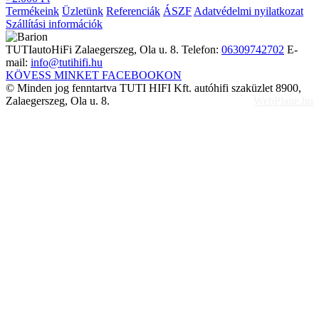
Termékeink
Üzletünk
Referenciák
ÁSZF
Adatvédelmi nyilatkozat
Szállítási információk
TUTIautoHiFi
Zalaegerszeg, Ola u. 8.
Telefon:
06309742702
E-
mail:
info@tutihifi.hu
KÖVESS MINKET FACEBOOKON
© Minden jog fenntartva TUTI HIFI Kft. autóhifi szaküzlet 8900,
Zalaegerszeg, Ola u. 8.
WebPlane.hu