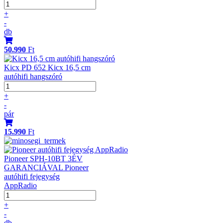
+
-
db
50.990
Ft
Kicx PD 652 Kicx 16,5 cm
autóhifi hangszóró
+
-
pár
15.990
Ft
Pioneer SPH-10BT 3ÉV
GARANCIÁVAL Pioneer
autóhifi fejegység
AppRadio
+
-
db