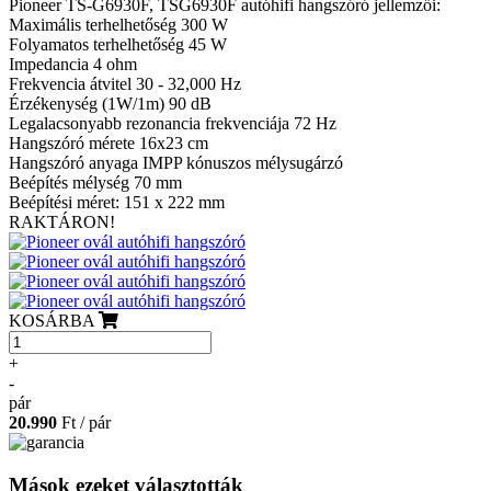
Pioneer TS-G6930F, TSG6930F autóhifi hangszóró jellemzői:
Maximális terhelhetőség 300 W
Folyamatos terhelhetőség 45 W
Impedancia 4 ohm
Frekvencia átvitel 30 - 32,000 Hz
Érzékenység (1W/1m) 90 dB
Legalacsonyabb rezonancia frekvenciája 72 Hz
Hangszóró mérete 16x23 cm
Hangszóró anyaga IMPP kónuszos mélysugárzó
Beépítés mélység 70 mm
Beépítési méret: 151 x 222 mm
RAKTÁRON!
KOSÁRBA
+
-
pár
20.990
Ft / pár
Mások ezeket választották