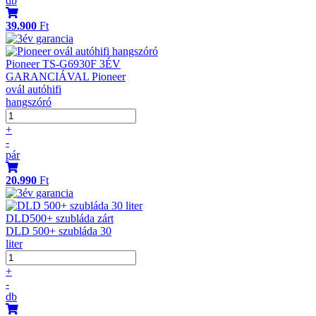
db
39.900
Ft
Pioneer TS-G6930F 3ÉV
GARANCIÁVAL Pioneer
ovál autóhifi
hangszóró
+
-
pár
20.990
Ft
DLD500+ szubláda zárt
DLD 500+ szubláda 30
liter
+
-
db