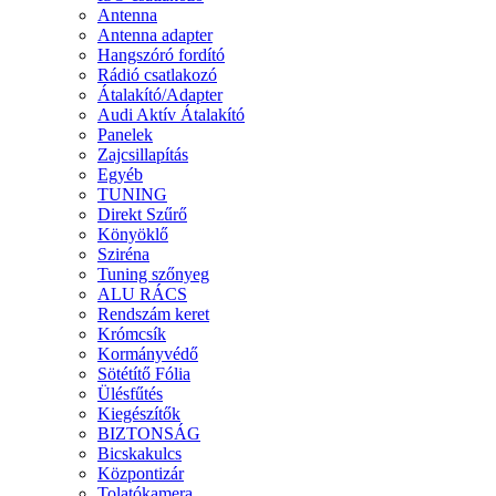
Antenna
Antenna adapter
Hangszóró fordító
Rádió csatlakozó
Átalakító/Adapter
Audi Aktív Átalakító
Panelek
Zajcsillapítás
Egyéb
TUNING
Direkt Szűrő
Könyöklő
Sziréna
Tuning szőnyeg
ALU RÁCS
Rendszám keret
Krómcsík
Kormányvédő
Sötétítő Fólia
Ülésfűtés
Kiegészítők
BIZTONSÁG
Bicskakulcs
Központizár
Tolatókamera