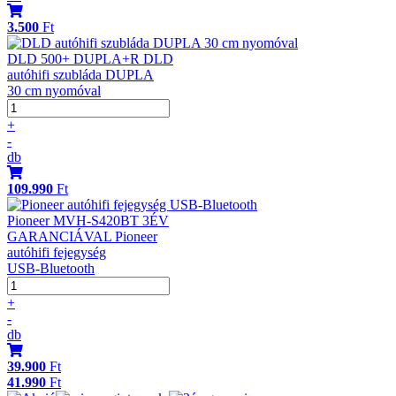
3.500
Ft
DLD 500+ DUPLA+R DLD
autóhifi szubláda DUPLA
30 cm nyomóval
+
-
db
109.990
Ft
Pioneer MVH-S420BT 3ÉV
GARANCIÁVAL Pioneer
autóhifi fejegység
USB-Bluetooth
+
-
db
39.900
Ft
41.990
Ft