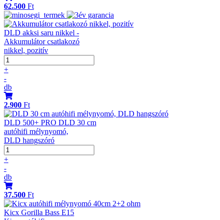
62.500
Ft
DLD akksi saru nikkel -
Akkumulátor csatlakozó
nikkel, pozitív
+
-
db
2.900
Ft
DLD 500+ PRO DLD 30 cm
autóhifi mélynyomó,
DLD hangszóró
+
-
db
37.500
Ft
Kicx Gorilla Bass E15