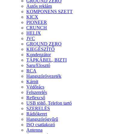
GROUND ZERO
Autós reklám
KOMPONENS SZETT
KICX
PIONEER
CRUNCH
HELIX
JVC
GROUND ZERO
KIEGÉSZÍTŐ
Kondenzátor
TÁPKÁBEL, BIZTI
Saru/Elosztó
RCA
Hangszóróvezeték
Kárpit
Védőrács
Felszerelés
Reflexcső
USB töltő, Telefon tartó
SZERELÉS
Rádiókeret
Hangszórógyűrű
ISO csatlakozó
Antenna