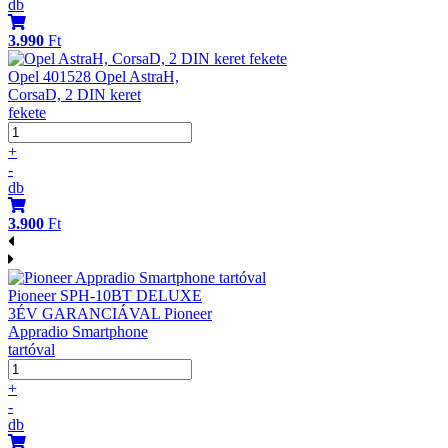
db
3.990
Ft
Opel 401528 Opel AstraH,
CorsaD, 2 DIN keret
fekete
+
-
db
3.900
Ft
Pioneer SPH-10BT DELUXE
3ÉV GARANCIÁVAL Pioneer
Appradio Smartphone
tartóval
+
-
db