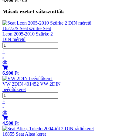
4.400
Ft / db
Mások ezeket választották
16272/S Seat szürke Seat
Leon 2005-2010 Szürke 2
DIN méretű
+
-
db
6.900
Ft
VW 2DIN 401452 VW 2DIN
beépítőkeret
+
-
db
4.500
Ft
16855 Seat Altea keret