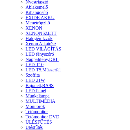
Nyestriasztó
Ablakemelő
Kihangosító
EXIDE AKKU
Menetrögzítő
XENON
XENONSZETT
Halogén Izzók
Xenon Alkatrész
LED VILÁGÍTÁS
LED fényszóró
Nappalifény,DRL
LED T10
LED T5,Műszerfal
Szoffita
LED 21W
Bajonett,BA9S
LED Panel
Munkalámpa
MULTIMÉDIA
Monitorok
Tetőmonitor
Tetőmonitor DVD
ÜLÉSFŰTÉS
Ülésfűtés