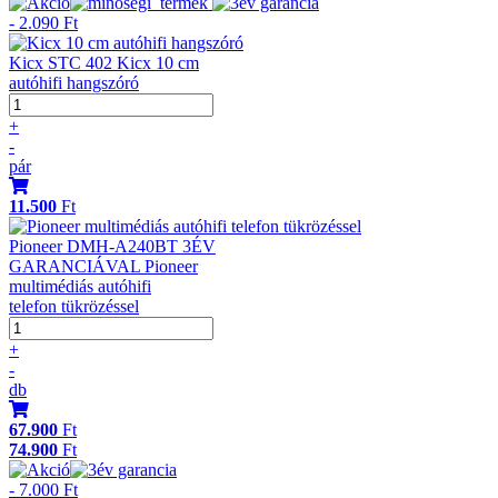
- 2.090 Ft
Kicx STC 402 Kicx 10 cm
autóhifi hangszóró
+
-
pár
11.500
Ft
Pioneer DMH-A240BT 3ÉV
GARANCIÁVAL Pioneer
multimédiás autóhifi
telefon tükrözéssel
+
-
db
67.900
Ft
74.900
Ft
- 7.000 Ft