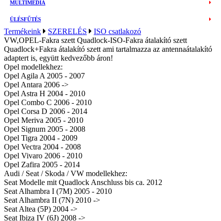
MULTIMÉDIA
ÜLÉSFŰTÉS
Termékeink
SZERELÉS
ISO csatlakozó
VW,OPEL-Fakra szett Quadlock-ISO-Fakra átalakító szett
Quadlock+Fakra átalakító szett ami tartalmazza az antennaátalakító
adaptert is, együtt kedvezőbb áron!
Opel modellekhez:
Opel Agila A 2005 - 2007
Opel Antara 2006 ->
Opel Astra H 2004 - 2010
Opel Combo C 2006 - 2010
Opel Corsa D 2006 - 2014
Opel Meriva 2005 - 2010
Opel Signum 2005 - 2008
Opel Tigra 2004 - 2009
Opel Vectra 2004 - 2008
Opel Vivaro 2006 - 2010
Opel Zafira 2005 - 2014
Audi / Seat / Skoda / VW modellekhez:
Seat Modelle mit Quadlock Anschluss bis ca. 2012
Seat Alhambra I (7M) 2005 - 2010
Seat Alhambra II (7N) 2010 ->
Seat Altea (5P) 2004 ->
Seat Ibiza IV (6J) 2008 ->