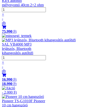
Kicx autóhifi
mélynyomó 40cm 2+2 ohm
+
-
db
75.990
Ft
SAL VB4000 MP3
lejátszós, Bluetooth
kihangosítós autóhifi
+
-
db
16.990
Ft
18.990
Ft
- 2.000 Ft
Pioneer TS-G1010F Pioneer
10 cm hangszóró