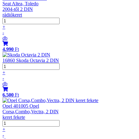
Seat Altea, Toledo
2004-től 2 DIN
rádiókeret
+
-
db
4.990
Ft
16860 Skoda Octavia 2 DIN
+
-
db
6.500
Ft
Opel 401005 Opel
Corsa,Combo,Vectra, 2 DIN
keret fekete
+
-