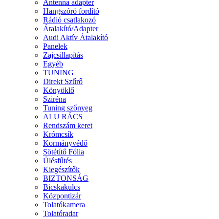
Antenna adapter
Hangszóró fordító
Rádió csatlakozó
Átalakító/Adapter
Audi Aktív Átalakító
Panelek
Zajcsillapítás
Egyéb
TUNING
Direkt Szűrő
Könyöklő
Sziréna
Tuning szőnyeg
ALU RÁCS
Rendszám keret
Krómcsík
Kormányvédő
Sötétítő Fólia
Ülésfűtés
Kiegészítők
BIZTONSÁG
Bicskakulcs
Központizár
Tolatókamera
Tolatóradar