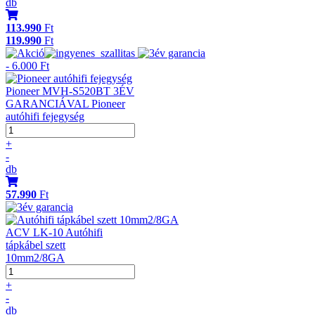
db
113.990
Ft
119.990
Ft
- 6.000 Ft
Pioneer MVH-S520BT 3ÉV
GARANCIÁVAL Pioneer
autóhifi fejegység
+
-
db
57.990
Ft
ACV LK-10 Autóhifi
tápkábel szett
10mm2/8GA
+
-
db