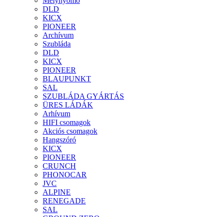
Mélynyomó
DLD
KICX
PIONEER
Archívum
Szubláda
DLD
KICX
PIONEER
BLAUPUNKT
SAL
SZUBLÁDA GYÁRTÁS
ÜRES LÁDÁK
Arhívum
HIFI csomagok
Akciós csomagok
Hangszóró
KICX
PIONEER
CRUNCH
PHONOCAR
JVC
ALPINE
RENEGADE
SAL