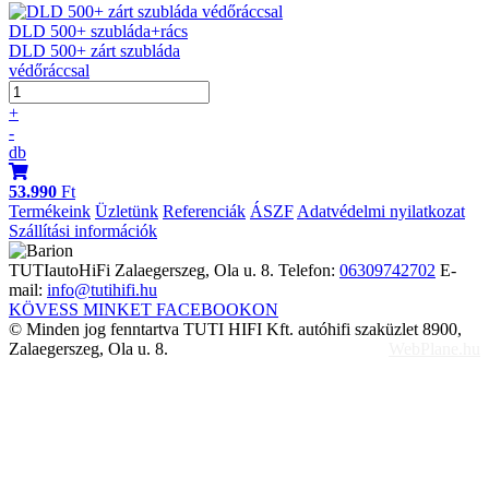
DLD 500+ szubláda+rács
DLD 500+ zárt szubláda
védőráccsal
+
-
db
53.990
Ft
Termékeink
Üzletünk
Referenciák
ÁSZF
Adatvédelmi nyilatkozat
Szállítási információk
TUTIautoHiFi
Zalaegerszeg, Ola u. 8.
Telefon:
06309742702
E-
mail:
info@tutihifi.hu
KÖVESS MINKET FACEBOOKON
© Minden jog fenntartva TUTI HIFI Kft. autóhifi szaküzlet 8900,
Zalaegerszeg, Ola u. 8.
WebPlane.hu