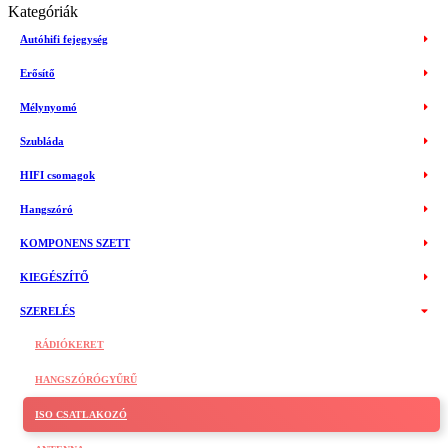
Kategóriák
Autóhifi fejegység
Erősítő
Mélynyomó
Szubláda
HIFI csomagok
Hangszóró
KOMPONENS SZETT
KIEGÉSZÍTŐ
SZERELÉS
RÁDIÓKERET
HANGSZÓRÓGYŰRŰ
ISO CSATLAKOZÓ