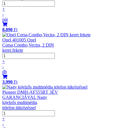
+
-
pár
8.890
Ft
Opel 401005 Opel
Corsa,Combo,Vectra, 2 DIN
keret fekete
+
-
db
3.990
Ft
Pioneer DMH-AF555BT 3ÉV
GARANCIÁVAL Nagy
kijelzős multimédia
telefon tükrözéssel
+
-