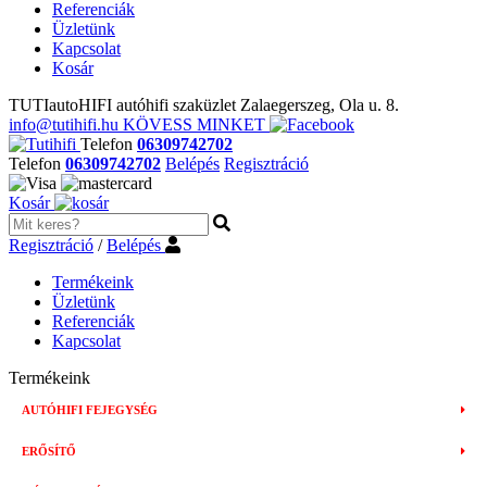
Referenciák
Üzletünk
Kapcsolat
Kosár
TUTIautoHIFI autóhifi szaküzlet Zalaegerszeg, Ola u. 8.
info@tutihifi.hu
KÖVESS MINKET
Telefon
06309742702
Telefon
06309742702
Belépés
Regisztráció
Kosár
Regisztráció
/
Belépés
Termékeink
Üzletünk
Referenciák
Kapcsolat
Termékeink
AUTÓHIFI FEJEGYSÉG
ERŐSÍTŐ