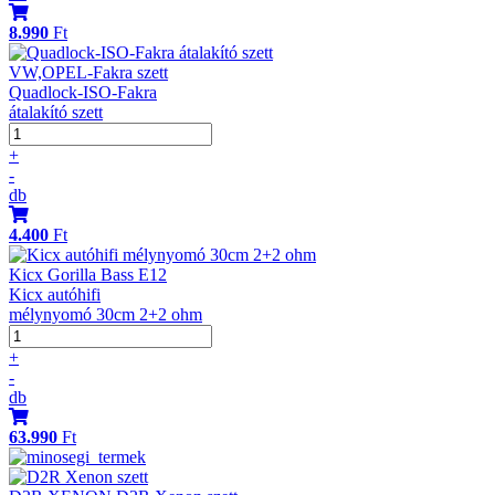
8.990
Ft
VW,OPEL-Fakra szett
Quadlock-ISO-Fakra
átalakító szett
+
-
db
4.400
Ft
Kicx Gorilla Bass E12
Kicx autóhifi
mélynyomó 30cm 2+2 ohm
+
-
db
63.990
Ft