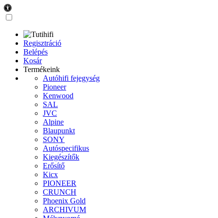
Regisztráció
Belépés
Kosár
Termékeink
Autóhifi fejegység
Pioneer
Kenwood
SAL
JVC
Alpine
Blaupunkt
SONY
Autóspecifikus
Kiegészítők
Erősítő
Kicx
PIONEER
CRUNCH
Phoenix Gold
ARCHIVUM