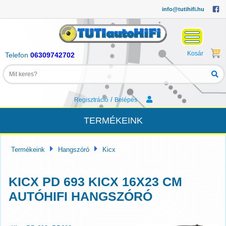
info@tutihifi.hu
Kosár
Telefon
06309742702
/
Regisztráció
Belépés
TERMÉKEINK
Termékeink
Hangszóró
Kicx
KICX PD 693 KICX 16X23 CM
AUTÓHIFI HANGSZÓRÓ