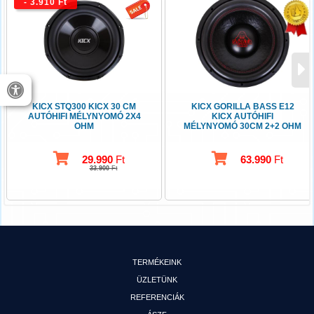
- 3.910 Ft
KICX STQ300 KICX 30 CM
KICX GORILLA BASS E12
AUTÓHIFI MÉLYNYOMÓ 2X4
KICX AUTÓHIFI
OHM
MÉLYNYOMÓ 30CM 2+2 OHM
29.990
Ft
63.990
Ft
33.900
Ft
TERMÉKEINK
ÜZLETÜNK
REFERENCIÁK