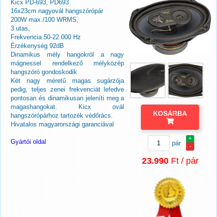
Kicx PD-693, PD693
16x23cm nagyovál hangszórópár
200W max./100 WRMS,
3 utas,
Frekvencia 50-22 000 Hz
Érzékenység 92dB
Dinamikus mély hangokról a nagy
mágnessel rendelkező mélyközép
hangszóró gondoskodik
Két nagy méretű magas sugárzója
pedig, teljes zenei frekvenciát lefedve
pontosan és dinamikusan jeleníti meg a
magashangokat. Kicx ovál
KOSÁRBA
hangszórópárhoz tartozék védőrács.
Hivatalos magyarországi garanciával
+
Gyártói oldal
pár
-
23.990
Ft / pár