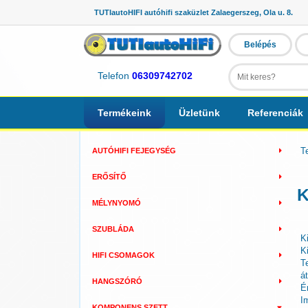
TUTIautoHIFI autóhifi szaküzlet Zalaegerszeg, Ola u. 8.
Belépés
Telefon
06309742702
Termékeink
Üzletünk
Referenciák
T
AUTÓHIFI FEJEGYSÉG
ERŐSÍTŐ
K
MÉLYNYOMÓ
SZUBLÁDA
K
K
HIFI CSOMAGOK
T
á
HANGSZÓRÓ
É
I
KOMPONENS SZETT