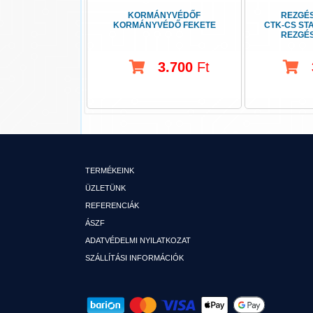
KORMÁNYVÉDŐF
REZGÉS
KORMÁNYVÉDŐ FEKETE
CTK-CS ST
REZGÉS
CSO
3.700
Ft
TERMÉKEINK
ÜZLETÜNK
REFERENCIÁK
ÁSZF
ADATVÉDELMI NYILATKOZAT
SZÁLLÍTÁSI INFORMÁCIÓK