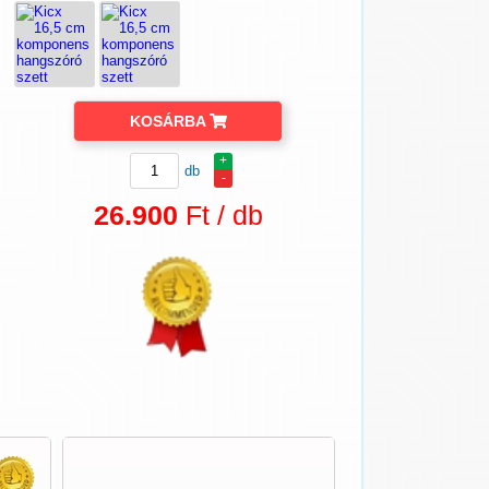
KOSÁRBA
+
db
-
26.900
Ft / db