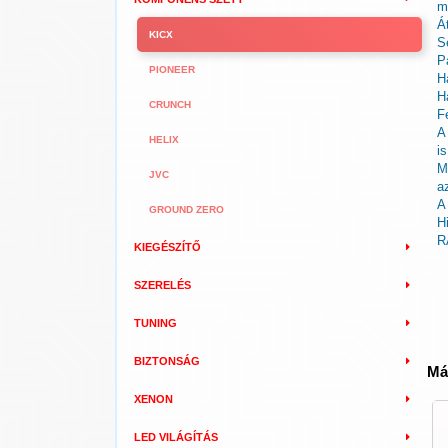
m
Á
KICX
S
P
PIONEER
H
H
CRUNCH
F
A
HELIX
i
M
JVC
a
A
GROUND ZERO
H
R
KIEGÉSZÍTŐ
SZERELÉS
TUNING
BIZTONSÁG
Má
XENON
LED VILÁGÍTÁS