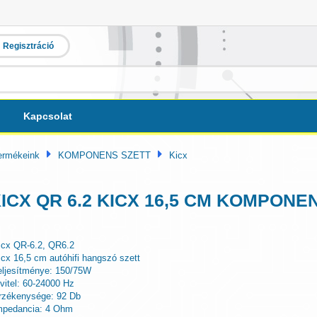
Regisztráció
Kapcsolat
ermékeink
KOMPONENS SZETT
Kicx
ICX QR 6.2 KICX 16,5 CM KOMPON
icx QR-6.2, QR6.2
icx 16,5 cm autóhifi hangszó szett
eljesítménye: 150/75W
tvitel: 60-24000 Hz
rzékenysége: 92 Db
mpedancia: 4 Ohm