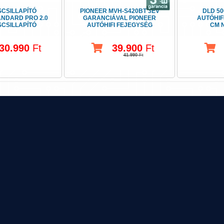
CSILLAPÍTÓ
PIONEER MVH-S420BT 3ÉV
DLD 50
ANDARD PRO 2.0
GARANCIÁVAL PIONEER
AUTÓHIF
CSILLAPÍTÓ
AUTÓHIFI FEJEGYSÉG
CM 
MAGBAN
USB-BLUETOOTH
30.990
Ft
39.900
Ft
41.990
Ft