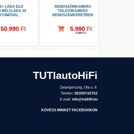
0+ LÁDA DLD
RENDSZÁMKAMERA
ALPINE U
I MÉLYLÁDA 30
TOLATÓKAMERA
BLU
NYOMÓVAL
RENDSZÁMKERETBEN
A
50.990
Ft
5.990
Ft
6.990
Ft
TUTIautoHiFi
Zalaegerszeg, Ola u. 8.
Telefon:
06309742702
E-mail:
info@tutihifi.hu
KÖVESS MINKET FACEBOOKON