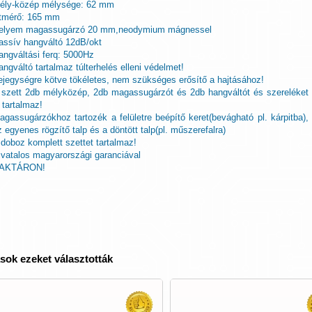
ély-közép mélysége: 62 mm
tmérő: 165 mm
elyem magassugárzó 20 mm,neodymium mágnessel
assív hangváltó 12dB/okt
angváltási ferq: 5000Hz
angváltó tartalmaz túlterhelés elleni védelmet!
ejegységre kötve tökéletes, nem szükséges erősítő a hajtásához!
 szett 2db mélyközép, 2db magassugárzót és 2db hangváltót és szereléket
s tartalmaz!
agassugárzókhoz tartozék a felületre beépítő keret(bevágható pl. kárpitba),
z egyenes rögzítő talp és a döntött talp(pl. műszerefalra)
 doboz komplett szettet tartalmaz!
ivatalos magyarországi garanciával
AKTÁRON!
sok ezeket választották