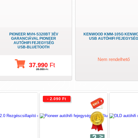
PIONEER MVH-S320BT 3ÉV
KENWOOD KMM-105G KENW
GARANCIÁVAL PIONEER
USB AUTÓHIFI FEJEGYSÉ
AUTÓHIFI FEJEGYSÉG
USB-BLUETOOTH
Nem rendelhető
37.990
Ft
39.990
Ft
- 2.090 Ft