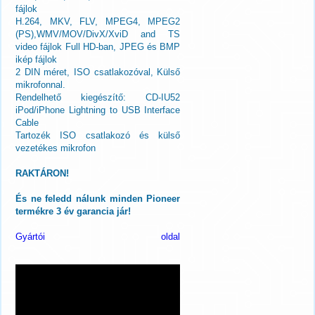
fájlok
H.264, MKV, FLV, MPEG4, MPEG2
(PS),WMV/MOV/DivX/XviD and TS
video fájlok Full HD-ban, JPEG és BMP
ikép fájlok
2 DIN méret, ISO csatlakozóval, Külső
mikrofonnal.
Rendelhető kiegészítő: CD-IU52
iPod/iPhone Lightning to USB Interface
Cable
Tartozék ISO csatlakozó és külső
vezetékes mikrofon
RAKTÁRON!
És ne feledd nálunk minden Pioneer
termékre 3 év garancia jár!
Gyártói oldal