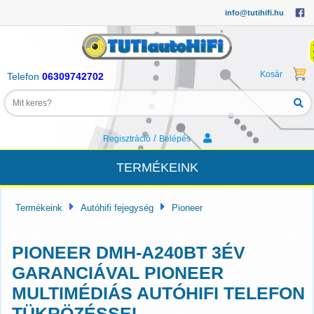
info@tutihifi.hu
Kosár
Telefon
06309742702
/
Regisztráció
Belépés
TERMÉKEINK
Termékeink
Autóhifi fejegység
Pioneer
PIONEER DMH-A240BT 3ÉV
GARANCIÁVAL PIONEER
MULTIMÉDIÁS AUTÓHIFI TELEFON
TÜKRÖZÉSSEL