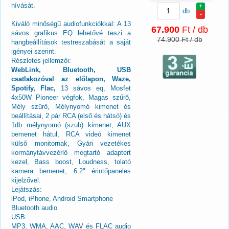
hívását.
+
db
-
Kiváló minőségű audiofunkciókkal: A 13
67.900
Ft / db
sávos grafikus EQ lehetővé teszi a
74.900 Ft / db
hangbeállítások testreszabását a saját
igényei szerint.
Részletes jellemzői:
WebLink, Bluetooth, USB
csatlakozóval az előlapon, Waze,
Spotify, Flac,
13 sávos eq, Mosfet
4x50W Pioneer végfok, Magas szűrő,
Mély szűrő, Mélynyomó kimenet és
beállításai, 2 pár RCA (első és hátsó) és
1db mélynyomó (szub) kimenet, AUX
bemenet hátul, RCA videó kimenet
külső monitornak, Gyári vezetékes
kormánytávvezérlő megtartó adaptert
kezel, Bass boost, Loudness, tolató
kamera bemenet, 6.2" érintőpaneles
kijelzővel.
Lejátszás:
iPod, iPhone, Android Smartphone
Bluetooth audio
USB:
MP3, WMA, AAC, WAV és FLAC audio