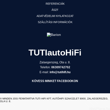
REFERENCIÁK
ÁSZF
ADATVÉDELMI NYILATKOZAT
SZÁLLÍTÁSI INFORMÁCIÓK
TUTIautoHiFi
Zalaegerszeg, Ola u. 8.
Telefon:
06309742702
E-mail:
info@tutihifi.hu
KÖVESS MINKET FACEBOOKON
© MINDEN JOG FENNTARTVA TUTI HIFI KFT. AUTÓHIFI SZAKÜZLET 8900, ZALAEGERSZEG,
OLA U. 8.
WebPlane.hu