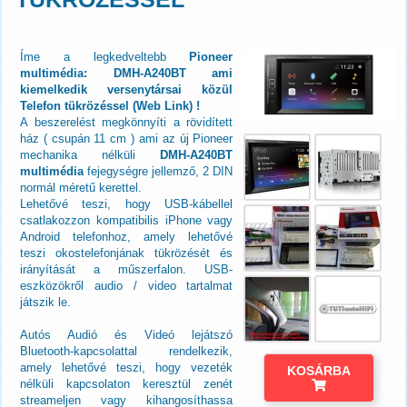
Íme a legkedveltebb
Pioneer
multimédia: DMH-A240BT ami
kiemelkedik versenytársai közül
Telefon tükrözéssel (Web Link) !
A beszerelést megkönnyíti a rövidített
ház ( csupán 11 cm ) ami az új Pioneer
mechanika nélküli
DMH-A240BT
multimédia
fejegységre jellemző, 2 DIN
normál méretű kerettel.
Lehetővé teszi, hogy USB-kábellel
csatlakozzon kompatibilis iPhone vagy
Android telefonhoz, amely lehetővé
teszi okostelefonjának tükrözését és
irányítását a műszerfalon. USB-
eszközökről audio / video tartalmat
játszik le.
Autós Audió és Videó lejátszó
Bluetooth-kapcsolattal rendelkezik,
amely lehetővé teszi, hogy vezeték
KOSÁRBA
nélküli kapcsolaton keresztül zenét
streameljen vagy kihangosíthassa