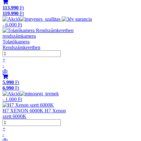
113.990
Ft
119.990
Ft
- 6.000 Ft
rendszámkamera
Tolatókamera
Rendszámkeretben
+
-
db
5.990
Ft
6.990
Ft
- 1.000 Ft
H7 XENON 6000K H7 Xenon
szett 6000K
+
-
db