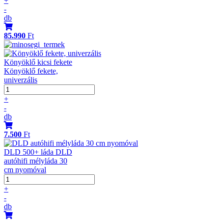
+
-
db
85.990
Ft
Könyöklő kicsi fekete
Könyöklő fekete,
univerzális
+
-
db
7.500
Ft
DLD 500+ láda DLD
autóhifi mélyláda 30
cm nyomóval
+
-
db