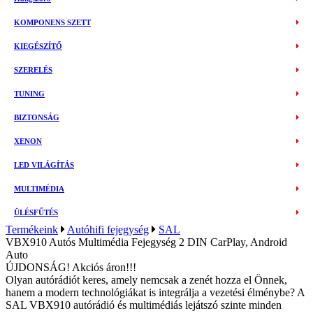
KOMPONENS SZETT
KIEGÉSZÍTŐ
SZERELÉS
TUNING
BIZTONSÁG
XENON
LED VILÁGÍTÁS
MULTIMÉDIA
ÜLÉSFŰTÉS
Termékeink
Autóhifi fejegység
SAL
VBX910 Autós Multimédia Fejegység 2 DIN CarPlay, Android
Auto
ÚJDONSÁG! Akciós áron!!!
Olyan autórádiót keres, amely nemcsak a zenét hozza el Önnek,
hanem a modern technológiákat is integrálja a vezetési élménybe? A
SAL VBX910 autórádió és multimédiás lejátszó szinte minden