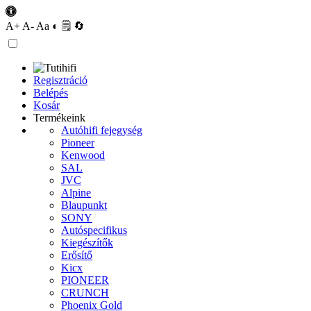
A+
A-
Aa
◐
🗒
🔄
Regisztráció
Belépés
Kosár
Termékeink
Autóhifi fejegység
Pioneer
Kenwood
SAL
JVC
Alpine
Blaupunkt
SONY
Autóspecifikus
Kiegészítők
Erősítő
Kicx
PIONEER
CRUNCH
Phoenix Gold