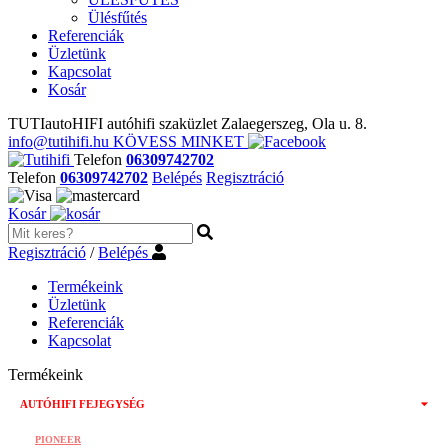
Ülésfűtés
Referenciák
Üzletünk
Kapcsolat
Kosár
TUTIautoHIFI autóhifi szaküzlet Zalaegerszeg, Ola u. 8.
info@tutihifi.hu
KÖVESS MINKET
Telefon
06309742702
Telefon
06309742702
Belépés
Regisztráció
Kosár
Regisztráció
/
Belépés
Termékeink
Üzletünk
Referenciák
Kapcsolat
Termékeink
AUTÓHIFI FEJEGYSÉG
PIONEER