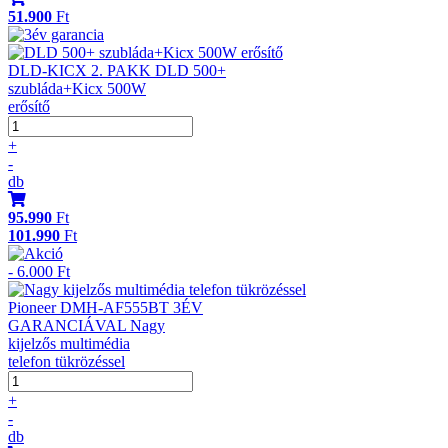
51.900
Ft
DLD-KICX 2. PAKK DLD 500+
szubláda+Kicx 500W
erősítő
+
-
db
95.990
Ft
101.990
Ft
- 6.000 Ft
Pioneer DMH-AF555BT 3ÉV
GARANCIÁVAL Nagy
kijelzős multimédia
telefon tükrözéssel
+
-
db