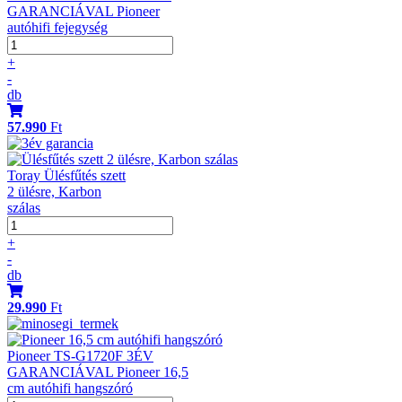
GARANCIÁVAL Pioneer
autóhifi fejegység
+
-
db
57.990
Ft
Toray Ülésfűtés szett
2 ülésre, Karbon
szálas
+
-
db
29.990
Ft
Pioneer TS-G1720F 3ÉV
GARANCIÁVAL Pioneer 16,5
cm autóhifi hangszóró