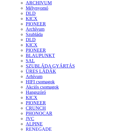
ARCHIVUM
Mélynyomó
DLD
KICX
PIONEER
Archívum
Szubláda
DLD
KICX
PIONEER
BLAUPUNKT
SAL
SZUBLÁDA GYÁRTÁS
ÜRES LÁDÁK
Arhívum
HIFI csomagok
Akciós csomagok
Hangszóró
KICX
PIONEER
CRUNCH
PHONOCAR
JVC
ALPINE
RENEGADE