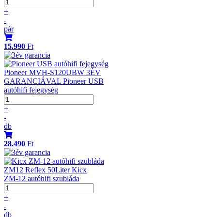
+
-
pár
15.990
Ft
Pioneer MVH-S120UBW 3ÉV
GARANCIÁVAL Pioneer USB
autóhifi fejegység
+
-
db
28.490
Ft
ZM12 Reflex 50Liter Kicx
ZM-12 autóhifi szubláda
+
-
db