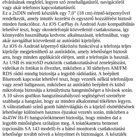
elvárásának megfelel, legyen szó zenehallgatásról, navigációról
vagy akár telefonos kapcsolattartásról.
Ez a 2xDIN méretű készülék egy 7,0" (18 cm) érintő-képernyővel
rendelkezik, amely intuitív kezelést és egyszerű hozzáférést biztosít
minden funkcióhoz. Az iOS CarPlay és Android Auto kompatibilitás
lehetővé teszi, hogy okostelefonját közvetlenül csatlakoztassa, így
könnyedén használhatja kedvenc alkalmazásait, telefonálhat, vagy
akár navigálhat közvetlenül az autórádió kijelzőjén.
Az iOS és Android képernyő tükrözési funkcióval a telefonja teljes
kijelzője megjeleníthető az autórádión, amely lehetőséget biztosít
arra, hogy minden applikációt elérjen, amit a telefonján is használ.
Az USB és microSD eszközök csatlakoztatásával zenelejátszást,
videókat és fotókat is élvezhet, miközben a 30 tárhelyes AM/FM
RDS rádió mindig biztosítja a legjobb rádióadást. A beépített
Bluetooth kapcsolat lehetővé teszi, hogy vezeték nélkül telefonáljon
vagy zenét hallgasson, miközben az autórádió beépített és külső
mikrofonja biztosítja a kristálytiszta hangminőséget a hívások során.
A 10 sávos grafikus hangszínszabályozó segítségével személyre
szabhatja a hangzást, hogy az minden alkalommal tökéletes legyen.
A változtatható színű gomb háttérvilágítás és a kijelző elsötétítésének
lehetősége különösen hasznos éjszakai vezetés során, miközben a
4x45W Hi-Fi hangszórókimenet biztosítja, hogy minden dal a
legjobb minőségben szólaljon meg. A tolatókamera bemenet
(opcionális SA 143 modell) és a hátsó monitorok csatlakoztatási
lehetősége tovább növeli a kényelmet és biztonságot. A készülék