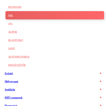
KENWOOD
SAL
JVC
ALPINE
BLAUPUNKT
SONY
AUTÓSPECIFIKUS
KIEGÉSZÍTŐK
Erősítő
Mélynyomó
Szubláda
HIFI csomagok
Hangszóró