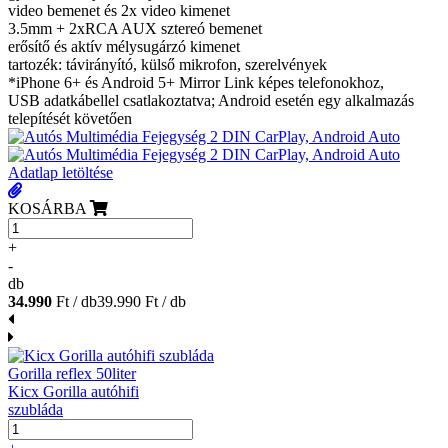
video bemenet és 2x video kimenet
3.5mm + 2xRCA AUX sztereó bemenet
erősítő és aktív mélysugárzó kimenet
tartozék: távirányító, külső mikrofon, szerelvények
*iPhone 6+ és Android 5+ Mirror Link képes telefonokhoz,
USB adatkábellel csatlakoztatva; Android esetén egy alkalmazás
telepítését követően
Adatlap letöltése
KOSÁRBA
+
-
db
34.990
Ft / db
39.990 Ft / db
Gorilla reflex 50liter
Kicx Gorilla autóhifi
szubláda