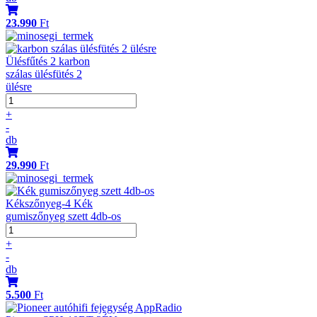
23.990
Ft
Ülésfűtés 2 karbon
szálas ülésfütés 2
ülésre
+
-
db
29.990
Ft
Kékszőnyeg-4 Kék
gumiszőnyeg szett 4db-os
+
-
db
5.500
Ft