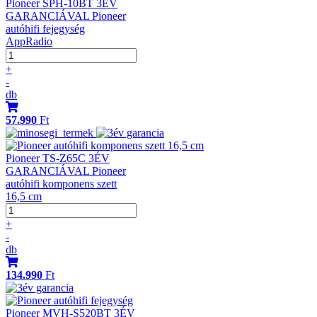
Pioneer SPH-10BT 3ÉV
GARANCIÁVAL Pioneer
autóhifi fejegység
AppRadio
+
-
db
57.990
Ft
Pioneer TS-Z65C 3ÉV
GARANCIÁVAL Pioneer
autóhifi komponens szett
16,5 cm
+
-
db
134.990
Ft
Pioneer MVH-S520BT 3ÉV