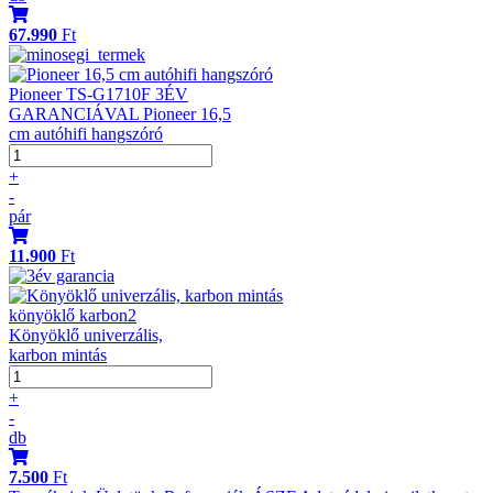
67.990
Ft
Pioneer TS-G1710F 3ÉV
GARANCIÁVAL Pioneer 16,5
cm autóhifi hangszóró
+
-
pár
11.900
Ft
könyöklő karbon2
Könyöklő univerzális,
karbon mintás
+
-
db
7.500
Ft