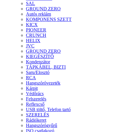
SAL
GROUND ZERO
Autós reklám
KOMPONENS SZETT
KICX
PIONEER
CRUNCH
HELIX
JVC
GROUND ZERO
KIEGÉSZÍTŐ
Kondenzátor
TÁPKÁBEL, BIZTI
Saru/Elosztó
RCA
Hangszóróvezeték
Kárpit
Védőrács
Felszerelés
Reflexcső
USB töltő, Telefon tartó
SZERELÉS
Rádiókeret
Hangszórógyűrű
ISO csatlakozó