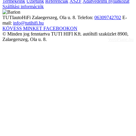
Termékeink
Üzletünk
Referenciák
ÁSZF
Adatvédelmi nyilatkozat
Szállítási információk
TUTIautoHiFi
Zalaegerszeg, Ola u. 8.
Telefon:
06309742702
E-
mail:
info@tutihifi.hu
KÖVESS MINKET FACEBOOKON
© Minden jog fenntartva TUTI HIFI Kft. autóhifi szaküzlet 8900,
Zalaegerszeg, Ola u. 8.
WebPlane.hu