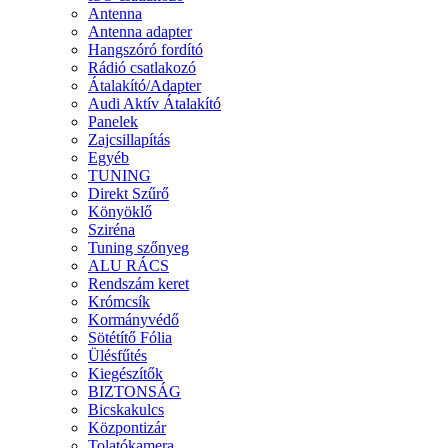
Antenna
Antenna adapter
Hangszóró fordító
Rádió csatlakozó
Átalakító/Adapter
Audi Aktív Átalakító
Panelek
Zajcsillapítás
Egyéb
TUNING
Direkt Szűrő
Könyöklő
Sziréna
Tuning szőnyeg
ALU RÁCS
Rendszám keret
Krómcsík
Kormányvédő
Sötétítő Fólia
Ülésfűtés
Kiegészítők
BIZTONSÁG
Bicskakulcs
Központizár
Tolatókamera