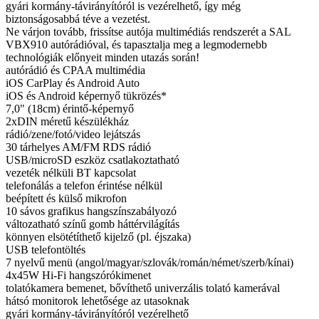
gyári kormány-távirányítóról is vezérelhető, így még
biztonságosabbá téve a vezetést.
Ne várjon tovább, frissítse autója multimédiás rendszerét a SAL
VBX910 autórádióval, és tapasztalja meg a legmodernebb
technológiák előnyeit minden utazás során!
autórádió és CPAA multimédia
iOS CarPlay és Android Auto
iOS és Android képernyő tükrözés*
7,0" (18cm) érintő-képernyő
2xDIN méretű készülékház
rádió/zene/fotó/video lejátszás
30 tárhelyes AM/FM RDS rádió
USB/microSD eszköz csatlakoztatható
vezeték nélküli BT kapcsolat
telefonálás a telefon érintése nélkül
beépített és külső mikrofon
10 sávos grafikus hangszínszabályozó
változatható színű gomb háttérvilágítás
könnyen elsötétíthető kijelző (pl. éjszaka)
USB telefontöltés
7 nyelvű menü (angol/magyar/szlovák/román/német/szerb/kínai)
4x45W Hi-Fi hangszórókimenet
tolatókamera bemenet, bővíthető univerzális tolató kamerával
hátsó monitorok lehetősége az utasoknak
gyári kormány-távirányítóról vezérelhető