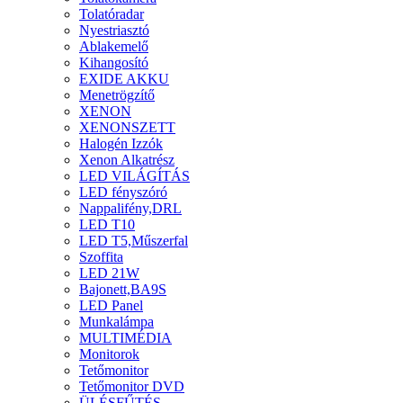
Tolatóradar
Nyestriasztó
Ablakemelő
Kihangosító
EXIDE AKKU
Menetrögzítő
XENON
XENONSZETT
Halogén Izzók
Xenon Alkatrész
LED VILÁGÍTÁS
LED fényszóró
Nappalifény,DRL
LED T10
LED T5,Műszerfal
Szoffita
LED 21W
Bajonett,BA9S
LED Panel
Munkalámpa
MULTIMÉDIA
Monitorok
Tetőmonitor
Tetőmonitor DVD
ÜLÉSFŰTÉS