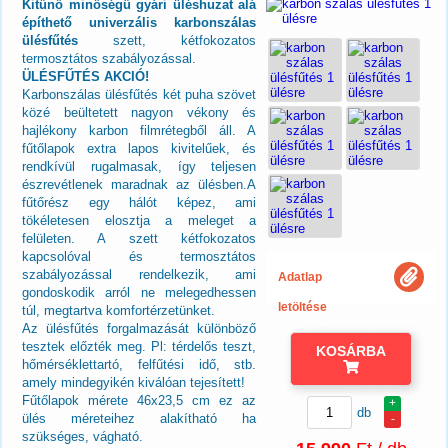
Kitűnő minőségű gyári üléshuzat alá
építhető univerzális karbonszálas
ülésfűtés
szett, kétfokozatos
termosztátos szabályozással.
ÜLÉSFŰTÉS AKCIÓ!
Karbonszálas ülésfűtés két puha szövet
közé beültetett nagyon vékony és
hajlékony karbon filmrétegből áll. A
fűtőlapok extra lapos kivitelűek, és
rendkívül rugalmasak, így teljesen
észrevétlenek maradnak az ülésben.A
fűtőrész egy hálót képez, ami
tökéletesen elosztja a meleget a
felületen. A szett kétfokozatos
kapcsolóval és termosztátos
szabályozással rendelkezik, ami
Adatlap
gondoskodik arról ne melegedhessen
letöltése
túl, megtartva komfortérzetünket.
Az ülésfűtés forgalmazását különböző
tesztek előzték meg. Pl: térdelős teszt,
KOSÁRBA
hőmérséklettartó, felfűtési idő, stb.
amely mindegyikén kiválóan tejesített!
Fűtőlapok mérete 46x23,5 cm ez az
+
db
ülés méreteihez alakítható ha
-
szükséges, vágható.