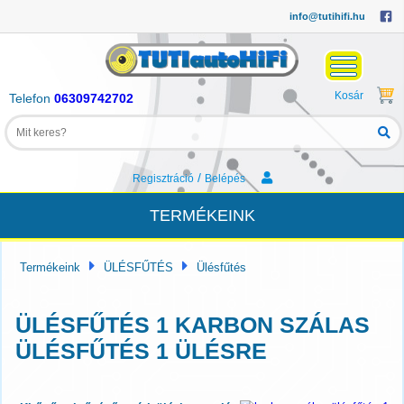
info@tutihifi.hu
Kosár
Telefon
06309742702
/
Regisztráció
Belépés
TERMÉKEINK
Termékeink
ÜLÉSFŰTÉS
Ülésfűtés
ÜLÉSFŰTÉS 1 KARBON SZÁLAS
ÜLÉSFŰTÉS 1 ÜLÉSRE