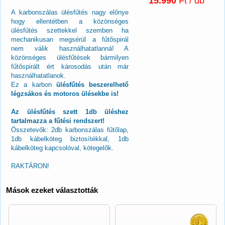
15.990
Ft / db
A karbonszálas ülésfűtés nagy előnye
hogy ellentétben a közönséges
ülésfűtés szettekkel szemben ha
mechanikusan megsérül a fűtőspirál
nem válik használhatatlanná! A
közönséges ülésfűtések bármilyen
fűtőspirált ért károsodás után már
használhatatlanok.
Ez a karbon
ülésfűtés beszerelhető
légzsákos és motoros ülésekbe is!
Az ülésfűtés szett 1db üléshez
tartalmazza a fűtési rendszert!
Összetevők: 2db karbonszálas fűtőlap,
1db kábelköteg biztosítékkal, 1db
kábelköteg kapcsolóval, kötegelők.
RAKTÁRON!
Mások ezeket választották