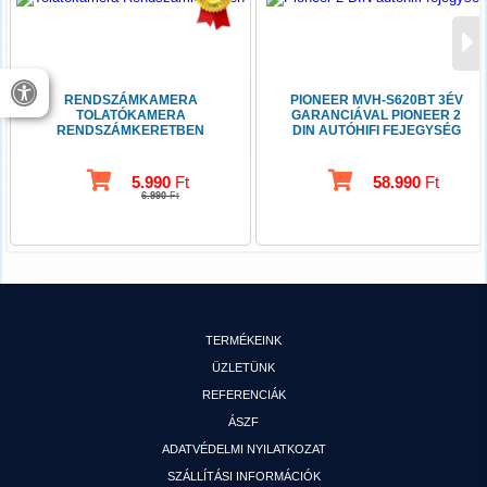
RENDSZÁMKAMERA
PIONEER MVH-S620BT 3ÉV
TOLATÓKAMERA
GARANCIÁVAL PIONEER 2
RENDSZÁMKERETBEN
DIN AUTÓHIFI FEJEGYSÉG
5.990
Ft
58.990
Ft
6.990
Ft
TERMÉKEINK
ÜZLETÜNK
REFERENCIÁK
ÁSZF
ADATVÉDELMI NYILATKOZAT
SZÁLLÍTÁSI INFORMÁCIÓK