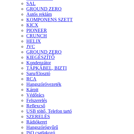
SAL
GROUND ZERO
Autós reklám
KOMPONENS SZETT
KICX
PIONEER
CRUNCH
HELIX
JVC
GROUND ZERO
KIEGÉSZÍTŐ
Kondenzátor
TÁPKÁBEL, BIZTI
Saru/Elosztó
RCA
Hangszóróvezeték
Kárpit
Védőrács
Felszerelés
Reflexcső
USB töltő, Telefon tartó
SZERELÉS
Rádiókeret
Hangszórógyűrű
ISO csatlakozó