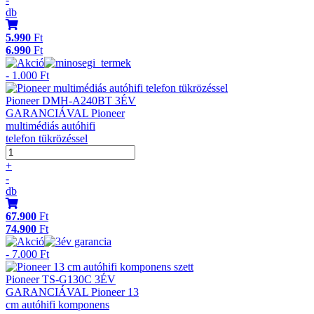
db
5.990
Ft
6.990
Ft
- 1.000 Ft
Pioneer DMH-A240BT 3ÉV
GARANCIÁVAL Pioneer
multimédiás autóhifi
telefon tükrözéssel
+
-
db
67.900
Ft
74.900
Ft
- 7.000 Ft
Pioneer TS-G130C 3ÉV
GARANCIÁVAL Pioneer 13
cm autóhifi komponens