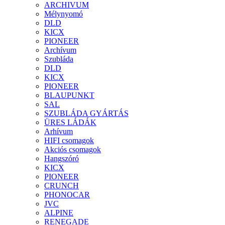
ARCHIVUM
Mélynyomó
DLD
KICX
PIONEER
Archívum
Szubláda
DLD
KICX
PIONEER
BLAUPUNKT
SAL
SZUBLÁDA GYÁRTÁS
ÜRES LÁDÁK
Arhívum
HIFI csomagok
Akciós csomagok
Hangszóró
KICX
PIONEER
CRUNCH
PHONOCAR
JVC
ALPINE
RENEGADE