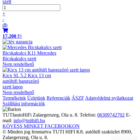
szett
+
-
db
17.200
Ft
Bicskakulcs K11 Mercedes
Bicskakulcs szett
Nem rendelhető
Kicx SL 5.2 Kicx 13 cm
autóhifi hangszóró
szett lapos
Nem rendelhető
Termékeink
Üzletünk
Referenciák
ÁSZF
Adatvédelmi nyilatkozat
Szállítási információk
TUTIautoHiFi
Zalaegerszeg, Ola u. 8.
Telefon:
06309742702
E-
mail:
info@tutihifi.hu
KÖVESS MINKET FACEBOOKON
© Minden jog fenntartva TUTI HIFI Kft. autóhifi szaküzlet 8900,
Zalaegerszeg, Ola u. 8.
WebPlane.hu