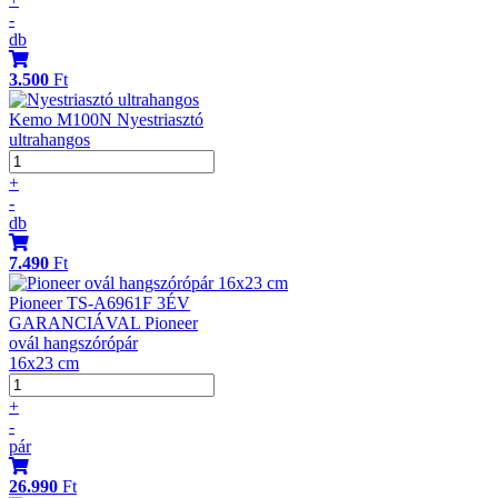
-
db
3.500
Ft
Kemo M100N Nyestriasztó
ultrahangos
+
-
db
7.490
Ft
Pioneer TS-A6961F 3ÉV
GARANCIÁVAL Pioneer
ovál hangszórópár
16x23 cm
+
-
pár
26.990
Ft