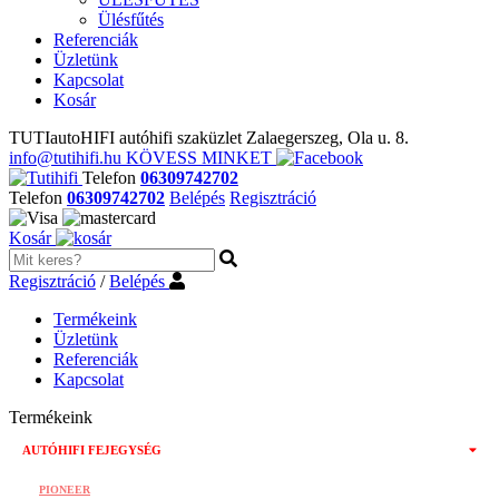
Ülésfűtés
Referenciák
Üzletünk
Kapcsolat
Kosár
TUTIautoHIFI autóhifi szaküzlet Zalaegerszeg, Ola u. 8.
info@tutihifi.hu
KÖVESS MINKET
Telefon
06309742702
Telefon
06309742702
Belépés
Regisztráció
Kosár
Regisztráció
/
Belépés
Termékeink
Üzletünk
Referenciák
Kapcsolat
Termékeink
AUTÓHIFI FEJEGYSÉG
PIONEER