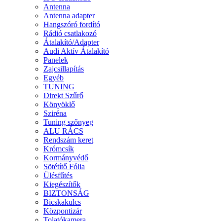
Antenna
Antenna adapter
Hangszóró fordító
Rádió csatlakozó
Átalakító/Adapter
Audi Aktív Átalakító
Panelek
Zajcsillapítás
Egyéb
TUNING
Direkt Szűrő
Könyöklő
Sziréna
Tuning szőnyeg
ALU RÁCS
Rendszám keret
Krómcsík
Kormányvédő
Sötétítő Fólia
Ülésfűtés
Kiegészítők
BIZTONSÁG
Bicskakulcs
Központizár
Tolatókamera