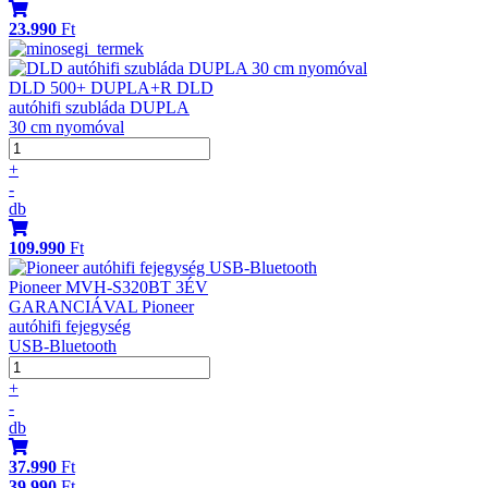
23.990
Ft
DLD 500+ DUPLA+R DLD
autóhifi szubláda DUPLA
30 cm nyomóval
+
-
db
109.990
Ft
Pioneer MVH-S320BT 3ÉV
GARANCIÁVAL Pioneer
autóhifi fejegység
USB-Bluetooth
+
-
db
37.990
Ft
39.990
Ft