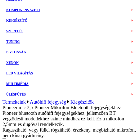
KOMPONENS SZETT
KIEGÉSZÍTŐ
SZERELÉS
TUNING
BIZTONSÁG
XENON
LED VILÁGÍTÁS
MULTIMÉDIA
ÜLÉSFŰTÉS
Termékeink
Autóhifi fejegység
Kiegészítők
Pioneer mic 2,5 Pioneer Mikrofon Bluetooth fejegységekhez
Pioneer bluetooth autóhifi fejegységekhez, jellemzően BT
végződésű modellekhez szinte mindhez ez kell. Ez a mikrofon
2,5mm-es dugóval rendelkezik.
Ragasztható, vagy füllel rögzíthető, érzékeny, megbízható mikrofon,
nem kínai gyártmány.