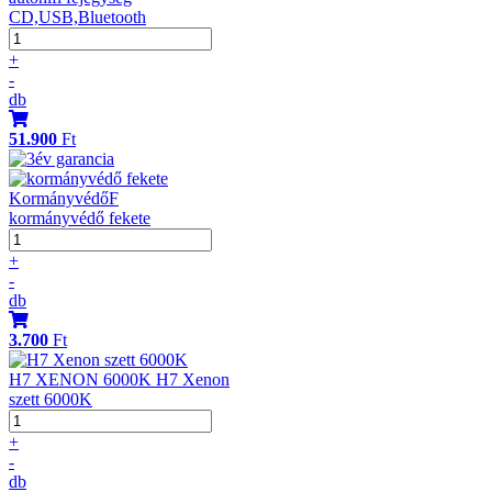
CD,USB,Bluetooth
+
-
db
51.900
Ft
KormányvédőF
kormányvédő fekete
+
-
db
3.700
Ft
H7 XENON 6000K H7 Xenon
szett 6000K
+
-
db