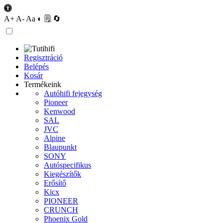
A+
A-
Aa
◐
🗒
🔄
Regisztráció
Belépés
Kosár
Termékeink
Autóhifi fejegység
Pioneer
Kenwood
SAL
JVC
Alpine
Blaupunkt
SONY
Autóspecifikus
Kiegészítők
Erősítő
Kicx
PIONEER
CRUNCH
Phoenix Gold