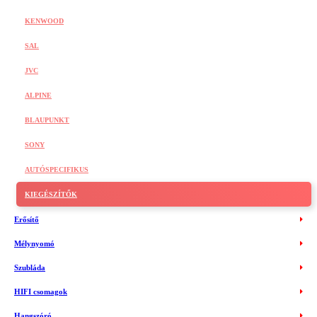
KENWOOD
SAL
JVC
ALPINE
BLAUPUNKT
SONY
AUTÓSPECIFIKUS
KIEGÉSZÍTŐK
Erősítő
Mélynyomó
Szubláda
HIFI csomagok
Hangszóró