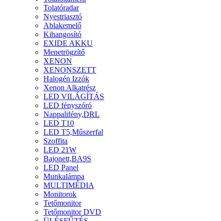
Tolatóradar
Nyestriasztó
Ablakemelő
Kihangosító
EXIDE AKKU
Menetrögzítő
XENON
XENONSZETT
Halogén Izzók
Xenon Alkatrész
LED VILÁGÍTÁS
LED fényszóró
Nappalifény,DRL
LED T10
LED T5,Műszerfal
Szoffita
LED 21W
Bajonett,BA9S
LED Panel
Munkalámpa
MULTIMÉDIA
Monitorok
Tetőmonitor
Tetőmonitor DVD
ÜLÉSFŰTÉS