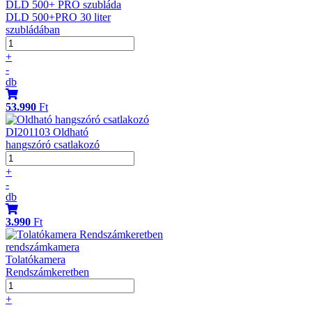
DLD 500+ PRO szubláda
DLD 500+PRO 30 liter
szubládában
+
-
db
53.990
Ft
DI201103 Oldható
hangszóró csatlakozó
+
-
db
3.990
Ft
rendszámkamera
Tolatókamera
Rendszámkeretben
+
-