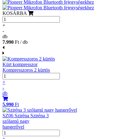
KOSÁRBA
+
-
db
7.990
Ft / db
Kürt kompresszor
Kompresszoros 2 kürtös
+
-
db
5.990
Ft
SZ06 Sziréna Sziréna 3
szólamú nagy
hangerővel
+