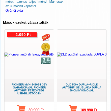
méret, azonos teljesítmény! Már csak
az új modell kapható!
Gyártói oldal
Mások ezeket választották
- 2.090 Ft
PIONEER MVH-S420BT 3ÉV
DLD 500+ DUPLA+R DLD
GARANCIÁVAL PIONEER
AUTÓHIFI SZUBLÁDA DUPLA
AUTÓHIFI FEJEGYSÉG
30 CM NYOMÓVAL
USB-BLUETOOTH
39.900
Ft
109.990
Ft