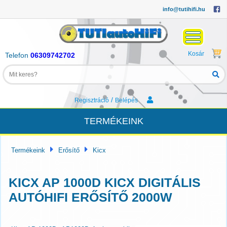
info@tutihifi.hu
Kosár
Telefon
06309742702
/
Regisztráció
Belépés
TERMÉKEINK
Termékeink
Erősítő
Kicx
KICX AP 1000D KICX DIGITÁLIS
AUTÓHIFI ERŐSÍTŐ 2000W