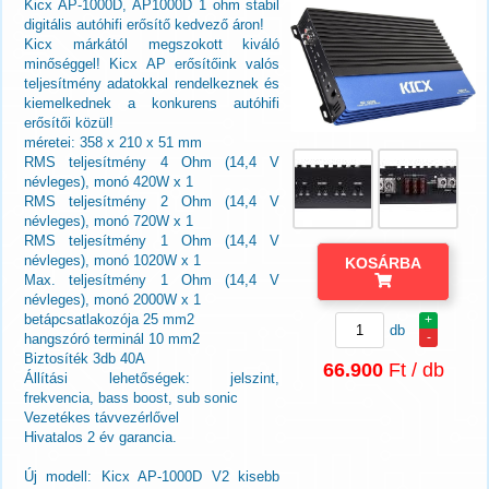
Kicx AP-1000D, AP1000D 1 ohm stabil
digitális autóhifi erősítő kedvező áron!
Kicx márkától megszokott kiváló
minőséggel! Kicx AP erősítőink valós
teljesítmény adatokkal rendelkeznek és
kiemelkednek a konkurens autóhifi
erősítői közül!
méretei: 358 x 210 x 51 mm
RMS teljesítmény 4 Ohm (14,4 V
névleges), monó 420W x 1
RMS teljesítmény 2 Ohm (14,4 V
névleges), monó 720W x 1
RMS teljesítmény 1 Ohm (14,4 V
névleges), monó 1020W x 1
KOSÁRBA
Max. teljesítmény 1 Ohm (14,4 V
névleges), monó 2000W x 1
betápcsatlakozója 25 mm2
+
db
-
hangszóró terminál 10 mm2
Biztosíték 3db 40A
66.900
Ft / db
Állítási lehetőségek: jelszint,
frekvencia, bass boost, sub sonic
Vezetékes távvezérlővel
Hivatalos 2 év garancia.
Új modell: Kicx AP-1000D V2 kisebb