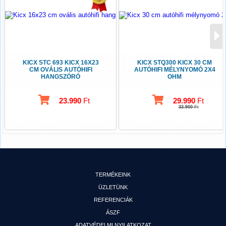
KICX STC 693 KICX 16X23
KICX STQ300 KICX 30 CM
CM OVÁLIS AUTÓHIFI
AUTÓHIFI MÉLYNYOMÓ 2X4
HANGSZÓRÓ
OHM
23.990
Ft
29.990
Ft
33.900
Ft
TERMÉKEINK
ÜZLETÜNK
REFERENCIÁK
ÁSZF
ADATVÉDELMI NYILATKOZAT