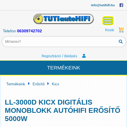
info@tutihifi.hu
Kosár
Telefon
06309742702
/
Regisztráció
Belépés
TERMÉKEINK
Termékeink
Erősítő
Kicx
LL-3000D KICX DIGITÁLIS
MONOBLOKK AUTÓHIFI ERŐSÍTŐ
5000W