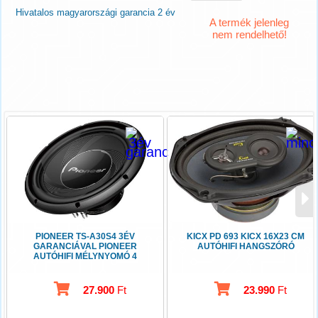
Hivatalos magyarországi garancia 2 év
A termék jelenleg
nem rendelhető!
PIONEER TS-A30S4 3ÉV
KICX PD 693 KICX 16X23 CM
GARANCIÁVAL PIONEER
AUTÓHIFI HANGSZÓRÓ
AUTÓHIFI MÉLYNYOMÓ 4
OHM
27.900
Ft
23.990
Ft