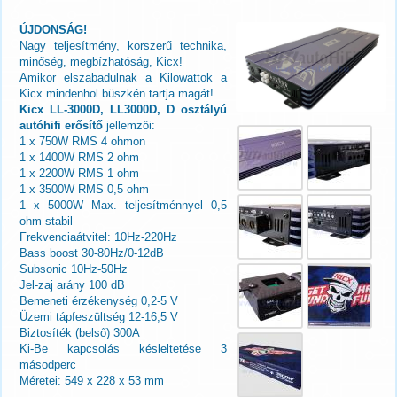
ÚJDONSÁG!
Nagy teljesítmény, korszerű technika,
minőség, megbízhatóság, Kicx!
Amikor elszabadulnak a Kilowattok a
Kicx mindenhol büszkén tartja magát!
Kicx LL-3000D, LL3000D, D osztályú
autóhifi erősítő
jellemzői:
1 x 750W RMS 4 ohmon
1 x 1400W RMS 2 ohm
1 x 2200W RMS 1 ohm
1 x 3500W RMS 0,5 ohm
1 x 5000W Max. teljesítménnyel 0,5
ohm stabil
Frekvenciaátvitel: 10Hz-220Hz
Bass boost 30-80Hz/0-12dB
Subsonic 10Hz-50Hz
Jel-zaj arány 100 dB
Bemeneti érzékenység 0,2-5 V
Üzemi tápfeszültség 12-16,5 V
Biztosíték (belső) 300A
Ki-Be kapcsolás késleltetése 3
másodperc
Méretei: 549 x 228 x 53 mm