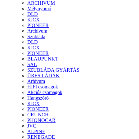
ARCHIVUM
Mélynyomó
DLD
KICX
PIONEER
Archívum
Szubláda
DLD
KICX
PIONEER
BLAUPUNKT
SAL
SZUBLÁDA GYÁRTÁS
ÜRES LÁDÁK
Arhívum
HIFI csomagok
Akciós csomagok
Hangszóró
KICX
PIONEER
CRUNCH
PHONOCAR
JVC
ALPINE
RENEGADE