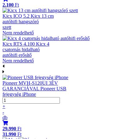
2.100
Ft
Kicx ICQ 5.2 Kicx 13 cm
autóhifi hangszóró
szett
Nem rendelhető
Kicx RTS 4.100 Kicx 4
csatornás hidalható
autóhifi erősítő
Nem rendelhető
Pioneer MVH-S120UI 3ÉV
GARANCIÁVAL Pioneer USB
fejegység iPhone
+
-
db
29.990
Ft
31.990
Ft