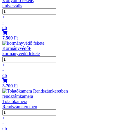
Könyöklő fekete,
univerzális
+
-
db
7.500
Ft
KormányvédőF
kormányvédő fekete
+
-
db
3.700
Ft
rendszámkamera
Tolatókamera
Rendszámkeretben
+
-
db