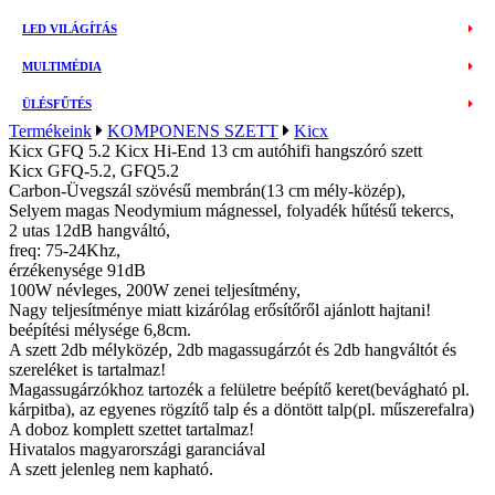
LED VILÁGÍTÁS
MULTIMÉDIA
ÜLÉSFŰTÉS
Termékeink
KOMPONENS SZETT
Kicx
Kicx GFQ 5.2 Kicx Hi-End 13 cm autóhifi hangszóró szett
Kicx GFQ-5.2, GFQ5.2
Carbon-Üvegszál szövésű membrán(13 cm mély-közép),
Selyem magas Neodymium mágnessel, folyadék hűtésű tekercs,
2 utas 12dB hangváltó,
freq: 75-24Khz,
érzékenysége 91dB
100W névleges, 200W zenei teljesítmény,
Nagy teljesítménye miatt kizárólag erősítőről ajánlott hajtani!
beépítési mélysége 6,8cm.
A szett 2db mélyközép, 2db magassugárzót és 2db hangváltót és
szereléket is tartalmaz!
Magassugárzókhoz tartozék a felületre beépítő keret(bevágható pl.
kárpitba), az egyenes rögzítő talp és a döntött talp(pl. műszerefalra)
A doboz komplett szettet tartalmaz!
Hivatalos magyarországi garanciával
A szett jelenleg nem kapható.