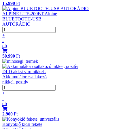
15.990
Ft
ALPINE UTE-200BT Alpine
BLUETOOTH-USB
AUTÓRÁDIÓ
+
-
db
50.990
Ft
DLD akksi saru nikkel -
Akkumulátor csatlakozó
nikkel, pozitív
+
-
db
2.900
Ft
Könyöklő kicsi fekete