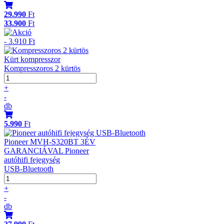
29.990
Ft
33.900
Ft
- 3.910 Ft
Kürt kompresszor
Kompresszoros 2 kürtös
+
-
db
5.990
Ft
Pioneer MVH-S320BT 3ÉV
GARANCIÁVAL Pioneer
autóhifi fejegység
USB-Bluetooth
+
-
db