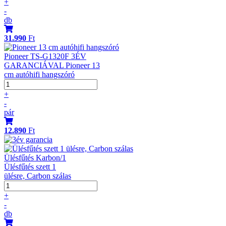
+
-
db
31.990
Ft
Pioneer TS-G1320F 3ÉV
GARANCIÁVAL Pioneer 13
cm autóhifi hangszóró
+
-
pár
12.890
Ft
Ülésfűtés Karbon/1
Ülésfűtés szett 1
ülésre, Carbon szálas
+
-
db