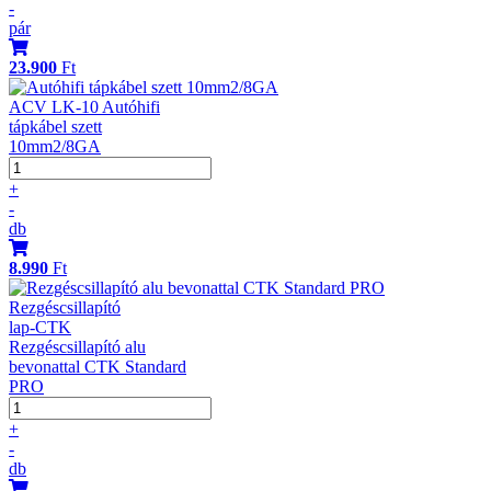
-
pár
23.900
Ft
ACV LK-10 Autóhifi
tápkábel szett
10mm2/8GA
+
-
db
8.990
Ft
Rezgéscsillapító
lap-CTK
Rezgéscsillapító alu
bevonattal CTK Standard
PRO
+
-
db