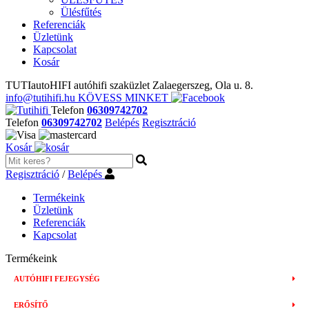
Ülésfűtés
Referenciák
Üzletünk
Kapcsolat
Kosár
TUTIautoHIFI autóhifi szaküzlet Zalaegerszeg, Ola u. 8.
info@tutihifi.hu
KÖVESS MINKET
Telefon
06309742702
Telefon
06309742702
Belépés
Regisztráció
Kosár
Regisztráció
/
Belépés
Termékeink
Üzletünk
Referenciák
Kapcsolat
Termékeink
AUTÓHIFI FEJEGYSÉG
ERŐSÍTŐ