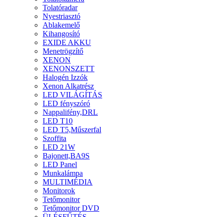
Tolatóradar
Nyestriasztó
Ablakemelő
Kihangosító
EXIDE AKKU
Menetrögzítő
XENON
XENONSZETT
Halogén Izzók
Xenon Alkatrész
LED VILÁGÍTÁS
LED fényszóró
Nappalifény,DRL
LED T10
LED T5,Műszerfal
Szoffita
LED 21W
Bajonett,BA9S
LED Panel
Munkalámpa
MULTIMÉDIA
Monitorok
Tetőmonitor
Tetőmonitor DVD
ÜLÉSFŰTÉS