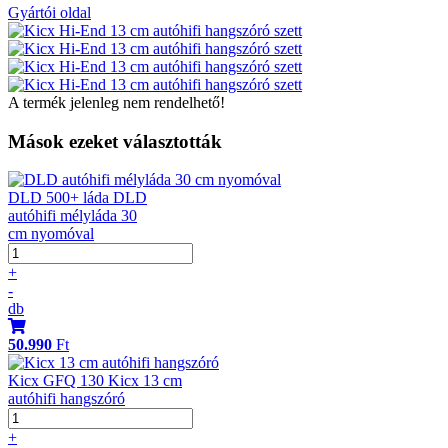
Gyártói oldal
A termék jelenleg nem rendelhető!
Mások ezeket választották
DLD 500+ láda DLD
autóhifi mélyláda 30
cm nyomóval
+
-
db
50.990
Ft
Kicx GFQ 130 Kicx 13 cm
autóhifi hangszóró
+