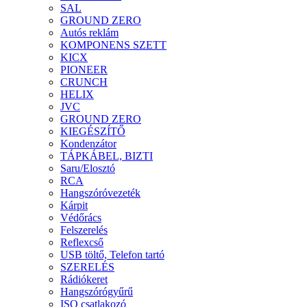
SAL
GROUND ZERO
Autós reklám
KOMPONENS SZETT
KICX
PIONEER
CRUNCH
HELIX
JVC
GROUND ZERO
KIEGÉSZÍTŐ
Kondenzátor
TÁPKÁBEL, BIZTI
Saru/Elosztó
RCA
Hangszóróvezeték
Kárpit
Védőrács
Felszerelés
Reflexcső
USB töltő, Telefon tartó
SZERELÉS
Rádiókeret
Hangszórógyűrű
ISO csatlakozó