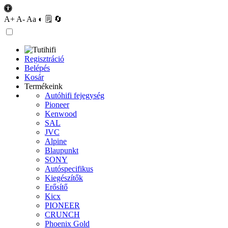
A+
A-
Aa
◐
🗒
🔄
Regisztráció
Belépés
Kosár
Termékeink
Autóhifi fejegység
Pioneer
Kenwood
SAL
JVC
Alpine
Blaupunkt
SONY
Autóspecifikus
Kiegészítők
Erősítő
Kicx
PIONEER
CRUNCH
Phoenix Gold