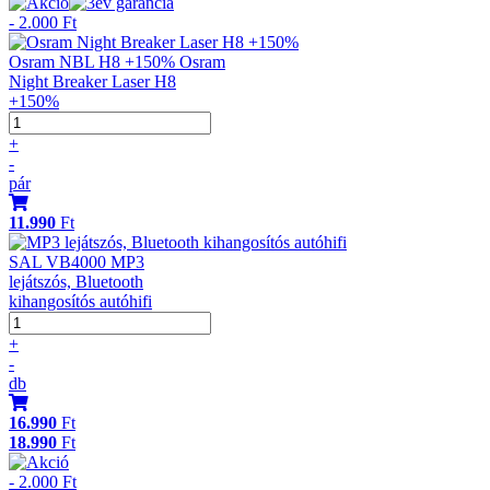
- 2.000 Ft
Osram NBL H8 +150% Osram
Night Breaker Laser H8
+150%
+
-
pár
11.990
Ft
SAL VB4000 MP3
lejátszós, Bluetooth
kihangosítós autóhifi
+
-
db
16.990
Ft
18.990
Ft
- 2.000 Ft