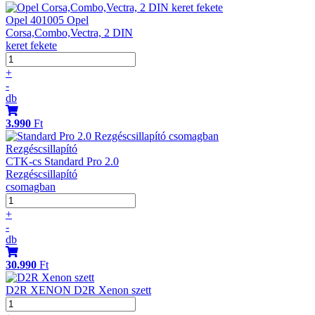
Opel 401005 Opel
Corsa,Combo,Vectra, 2 DIN
keret fekete
+
-
db
3.990
Ft
Rezgéscsillapító
CTK-cs Standard Pro 2.0
Rezgéscsillapító
csomagban
+
-
db
30.990
Ft
D2R XENON D2R Xenon szett