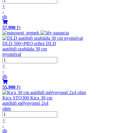
+
-
db
57.990
Ft
DLD 500+PRO reflex DLD
autóhifi szubláda 30 cm
nyomóval
+
-
db
55.900
Ft
Kicx STQ300 Kicx 30 cm
autóhifi mélynyomó 2x4
ohm
+
-
db