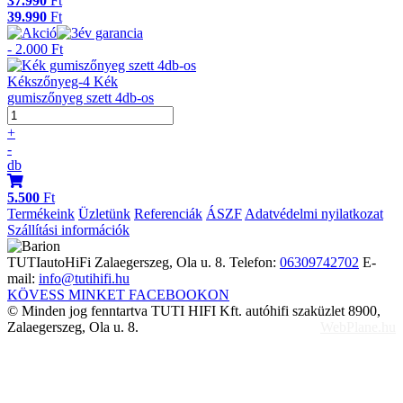
37.990
Ft
39.990
Ft
- 2.000 Ft
Kékszőnyeg-4 Kék
gumiszőnyeg szett 4db-os
+
-
db
5.500
Ft
Termékeink
Üzletünk
Referenciák
ÁSZF
Adatvédelmi nyilatkozat
Szállítási információk
TUTIautoHiFi
Zalaegerszeg, Ola u. 8.
Telefon:
06309742702
E-
mail:
info@tutihifi.hu
KÖVESS MINKET FACEBOOKON
© Minden jog fenntartva TUTI HIFI Kft. autóhifi szaküzlet 8900,
Zalaegerszeg, Ola u. 8.
WebPlane.hu