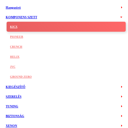
Hangszóró
KOMPONENS SZETT
KICX
PIONEER
CRUNCH
HELIX
JVC
GROUND ZERO
KIEGÉSZÍTŐ
SZERELÉS
TUNING
BIZTONSÁG
XENON